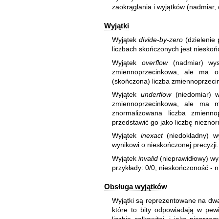
zaokrąglania i wyjątków (nadmiar, d
Wyjątki
Wyjątek
divide-by-zero
(dzielenie
liczbach skończonych jest nieskoń
Wyjątek
overflow
(nadmiar) wys
zmiennoprzecinkowa, ale ma o
(skończona) liczba zmiennoprzeci
Wyjątek
underflow
(niedomiar) w
zmiennoprzecinkowa, ale ma mn
znormalizowana liczba zmiennop
przedstawić go jako liczbę niezno
Wyjątek
inexact
(niedokładny) wy
wynikowi o nieskończonej precyzj
Wyjątek
invalid
(nieprawidłowy) wy
przykłady: 0/0, nieskończoność - n
Obsługa wyjątków
Wyjątki są reprezentowane na dwa
które to bity odpowiadają w pe