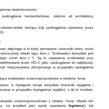
ujemnej nieskończoności.
 zaokrąglania niestandardowe, zależne od architektury
dzwierciedlać bieżący tryb zaokrąglania ustawiony przez
I).
e
e, włączając w to tryby sterowania i znaczniki stanu, może
rzezroczysty obiekt typu
fenv_t
. Środowisko domyślne jest
typu
const fenv_t *
). Są to ustawienia środowiska przy
definiowane przez ISO C jako: zaokrąglanie do najbliższej,
tryb nieprzerywany (kontynuacja w przypadku wystąpienia
eżące środowisko zmiennoprzecinkowe w obiekcie
*envp
.
 samo, a następnie zeruje wszystkie znaczniki wyjątków i
nuacja w przypadku wystąpienia wyjątku), o ile to możliwe.
odowisko zmiennoprzecinkowe z obiektu
*envp
. Obiekt ten
y, na przykład jako wynik wywołania
fegetenv
() lub