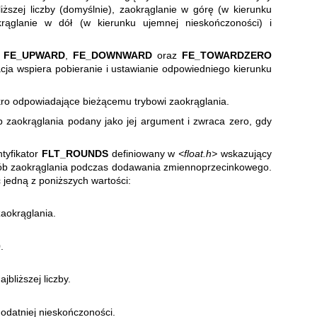
iższej liczby (domyślnie), zaokrąglanie w górę (w kierunku
okrąglanie w dół (w kierunku ujemnej nieskończoności) i
,
FE_UPWARD
,
FE_DOWNWARD
oraz
FE_TOWARDZERO
cja wspiera pobieranie i ustawianie odpowiedniego kierunku
ro odpowiadające bieżącemu trybowi zaokrąglania.
yb zaokrąglania podany jako jej argument i zwraca zero, gdy
tyfikator
FLT_ROUNDS
definiowany w
<float.h>
wskazujący
sób zaokrąglania podczas dodawania zmiennoprzecinkowego.
 jedną z poniższych wartości:
zaokrąglania.
.
jbliższej liczby.
odatniej nieskończoności.