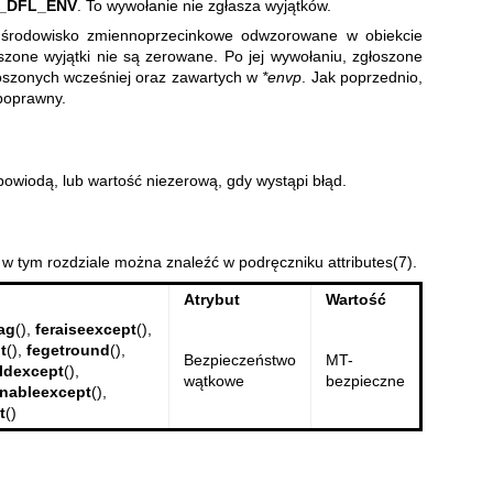
_DFL_ENV
. To wywołanie nie zgłasza wyjątków.
je środowisko zmiennoprzecinkowe odwzorowane w obiekcie
szone wyjątki nie są zerowane. Po jej wywołaniu, zgłoszone
oszonych wcześniej oraz zawartych w
*envp
. Jak poprzednio,
poprawny.
powiodą, lub wartość niezerową, gdy wystąpi błąd.
 w tym rozdziale można znaleźć w podręczniku
attributes(7)
.
Atrybut
Wartość
ag
(),
feraiseexcept
(),
t
(),
fegetround
(),
Bezpieczeństwo
MT-
ldexcept
(),
wątkowe
bezpieczne
enableexcept
(),
t
()