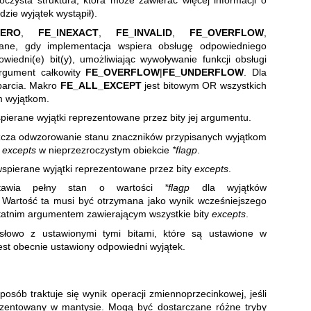
zroczysta struktura, która może zawierać więcej informacji o
zie wyjątek wystąpił).
ZERO
,
FE_INEXACT
,
FE_INVALID
,
FE_OVERFLOW
,
wane, gdy implementacja wspiera obsługę odpowiedniego
wiedni(e) bit(y), umożliwiając wywoływanie funkcji obsługi
argument całkowity
FE_OVERFLOW
|
FE_UNDERFLOW
. Dla
parcia. Makro
FE_ALL_EXCEPT
jest bitowym OR wszystkich
m wyjątkom.
spierane wyjątki reprezentowane przez bity jej argumentu.
zcza odwzorowanie stanu znaczników przypisanych wyjątkom
t
excepts
w nieprzezroczystym obiekcie
*flagp
.
wspierane wyjątki reprezentowane przez bity
excepts
.
tawia pełny stan o wartości
*flagp
dla wyjątków
. Wartość ta musi być otrzymana jako wynik wcześniejszego
statnim argumentem zawierającym wszystkie bity
excepts
.
słowo z ustawionymi tymi bitami, które są ustawione w
jest obecnie ustawiony odpowiedni wyjątek.
posób traktuje się wynik operacji zmiennoprzecinkowej, jeśli
ezentowany w mantysie. Mogą być dostarczane różne tryby