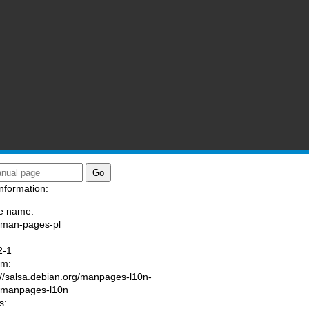
nformation:
e name:
/man-pages-pl
:
2-1
am:
://salsa.debian.org/manpages-l10n-
/manpages-l10n
s: