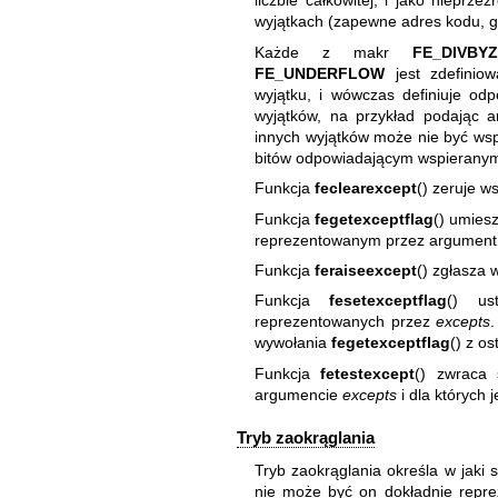
liczbie całkowitej, i jako nieprze
wyjątkach (zapewne adres kodu, gd
Każde z makr
FE_DIVBY
FE_UNDERFLOW
jest zdefinio
wyjątku, i wówczas definiuje odpo
wyjątków, na przykład podając 
innych wyjątków może nie być ws
bitów odpowiadającym wspierany
Funkcja
feclearexcept
() zeruje w
Funkcja
fegetexceptflag
() umies
reprezentowanym przez argumen
Funkcja
feraiseexcept
() zgłasza 
Funkcja
fesetexceptflag
() us
reprezentowanych przez
excepts
wywołania
fegetexceptflag
() z o
Funkcja
fetestexcept
() zwraca 
argumencie
excepts
i dla których 
Tryb zaokrąglania
Tryb zaokrąglania określa w jaki s
nie może być on dokładnie repr