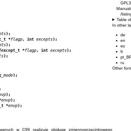
GPL3
Manual
/list
Table o
In other 
pts
);
de
t_t *
flagp
, int 
excepts
);
en
pts
);
es
fexcept_t *
flagp
, int 
excepts
);
fr
ts
);
pt_B
ru
Other for
g_mode
);
;
nvp
);
*
envp
);
_t *
envp
);
iowanych w C99 realizuje obsługę zmiennoprzecinkowego