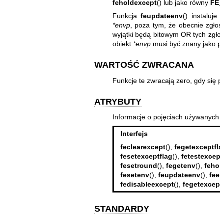
feholdexcept
() lub jako równy
FE
Funkcja
feupdateenv
() instalu
*envp
, poza tym, że obecnie zgło
wyjątki będą bitowym OR tych zgł
obiekt
*envp
musi być znany jako 
WARTOŚĆ ZWRACANA
Funkcje te zwracają zero, gdy się 
ATRYBUTY
Informacje o pojęciach używanych
Interfejs
feclearexcept
(),
fegetexceptfl
fesetexceptflag
(),
fetestexcep
fesetround
(),
fegetenv
(),
feho
fesetenv
(),
feupdateenv
(),
fe
fedisableexcept
(),
fegetexcep
STANDARDY