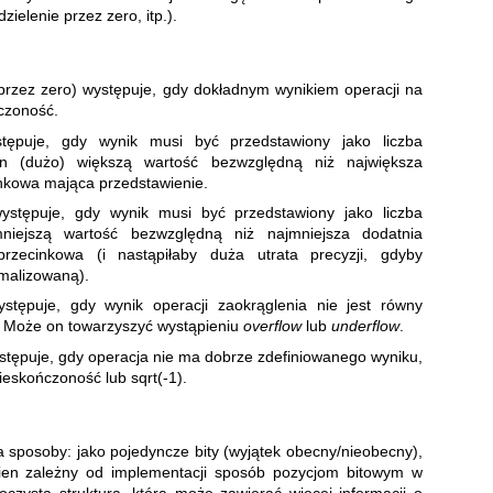
zielenie przez zero, itp.).
 przez zero) występuje, gdy dokładnym wynikiem operacji na
czoność.
tępuje, gdy wynik musi być przedstawiony jako liczba
n (dużo) większą wartość bezwzględną niż największa
nkowa mająca przedstawienie.
ystępuje, gdy wynik musi być przedstawiony jako liczba
iejszą wartość bezwzględną niż najmniejsza dodatnia
rzecinkowa (i nastąpiłaby duża utrata precyzji, gdyby
rmalizowaną).
stępuje, gdy wynik operacji zaokrąglenia nie jest równy
i. Może on towarzyszyć wystąpieniu
overflow
lub
underflow
.
stępuje, gdy operacja nie ma dobrze zdefiniowanego wyniku,
ieskończoność lub sqrt(-1).
 sposoby: jako pojedyncze bity (wyjątek obecny/nieobecny),
wien zależny od implementacji sposób pozycjom bitowym w