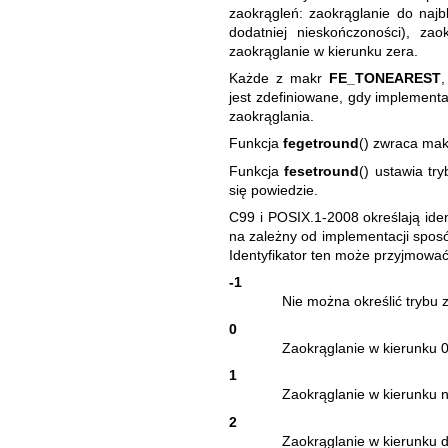
zaokrągleń: zaokrąglanie do najbl
dodatniej nieskończoności), za
zaokrąglanie w kierunku zera.
Każde z makr
FE_TONEAREST
jest zdefiniowane, gdy implementa
zaokrąglania.
Funkcja
fegetround
() zwraca mak
Funkcja
fesetround
() ustawia tr
się powiedzie.
C99 i POSIX.1-2008 określają iden
na zależny od implementacji spo
Identyfikator ten może przyjmować
-1
Nie można określić trybu 
0
Zaokrąglanie w kierunku 0
1
Zaokrąglanie w kierunku na
2
Zaokrąglanie w kierunku d