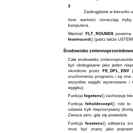
3
Zaokrąglanie w kierunku 
Inne wartości oznaczają tryby
komputera.
Wartość
FLT_ROUNDS
powinna o
fesetround
() (patrz także USTERK
Środowisko zmiennoprzecinkow
Całe środowisko zmiennoprzecinkow
być obsługiwane jako jeden niep
określone przez
FE_DFL_ENV
(
uruchomieniu programu i są one z
wszystkie wyjątki wyzerowane i 
wyjątku).
Funkcja
fegetenv
() zachowuje bi
Funkcja
feholdexcept
() robi to
ustawia tryb nieprzerywany (konty
Zwraca zero, gdy się powiedzie.
Funkcja
fesetenv
() odtwarza śr
musi być znany jako poprawn