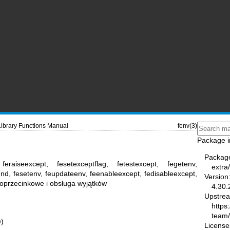
Library Functions Manual
fenv(3)
Package i
Packag
 feraiseexcept, fesetexceptflag, fetestexcept, fegetenv,
extra
und, fesetenv, feupdateenv, feenableexcept, fedisableexcept,
Version
noprzecinkowe i obsługa wyjątków
4.30.
Upstre
https
team
m
)
License