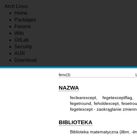
Arch Linux
Home
Packages
Forums
Wiki
GitLab
Security
AUR
Download
fenv(3)
NAZWA
feclearexcept, fegetexceptflag,
fegetround, feholdexcept, fesetro
fegetexcept - zaokrąglanie zmien
BIBLIOTEKA
Biblioteka matematyczna (
libm
,
-l