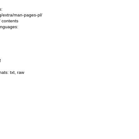
s:
ing/extra/man-pages-pl/
f contents
languages:
R
mats:
txt
,
raw