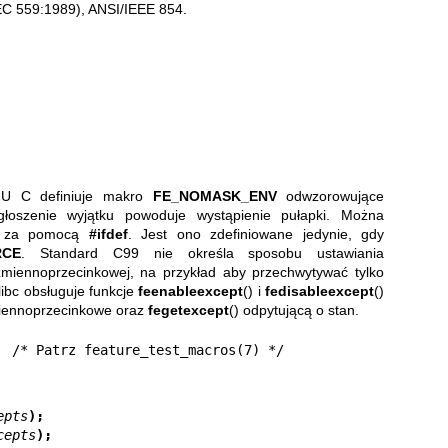
EC 559:1989), ANSI/IEEE 854.
GNU C definiuje makro
FE_NOMASK_ENV
odwzorowujące
łoszenie wyjątku powoduje wystąpienie pułapki. Można
a za pomocą
#ifdef
. Jest ono zdefiniowane jedynie, gdy
RCE
. Standard C99 nie określa sposobu ustawiania
miennoprzecinkowej, na przykład aby przechwytywać tylko
libc obsługuje funkcje
feenableexcept
() i
fedisableexcept
()
miennoprzecinkowe oraz
fegetexcept
() odpytującą o stan.
epts
);
cepts
);