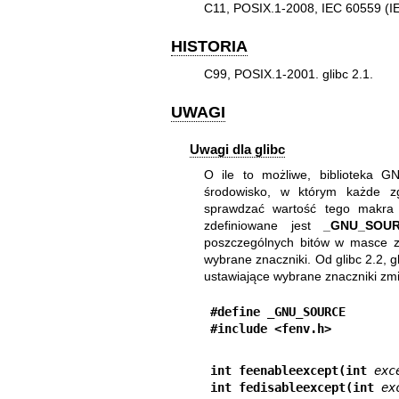
C11, POSIX.1-2008, IEC 60559 (I
HISTORIA
C99, POSIX.1-2001. glibc 2.1.
UWAGI
Uwagi dla glibc
O ile to możliwe, biblioteka 
środowisko, w którym każde zg
sprawdzać wartość tego makr
zdefiniowane jest
_GNU_SOU
poszczególnych bitów w masce z
wybrane znaczniki. Od glibc 2.2, g
ustawiające wybrane znaczniki z
#define _GNU_SOURCE
#include <fenv.h>
int feenableexcept(int 
exc
int fedisableexcept(int 
ex