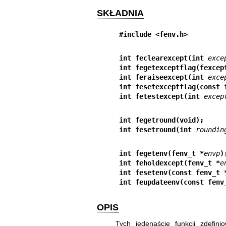
SKŁADNIA
#include <fenv.h>
int feclearexcept(int 
exce
int fegetexceptflag(fexcep
int feraiseexcept(int 
exce
int fesetexceptflag(const 
int fetestexcept(int 
excep
int fegetround(void);
int fesetround(int 
roundin
int fegetenv(fenv_t *
envp
)
int feholdexcept(fenv_t *
e
int fesetenv(const fenv_t 
int feupdateenv(const fenv
OPIS
Tych jedenaście funkcji zdefin