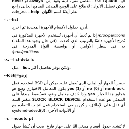
آليًا.
auto
، فإنه يعود إلى
. إذا حُذف معامل
متى
always
أو
never
يمكن تعطيل الألوان؛ للاطلاع على الوضع المبدئي المدمج الحالي راجع
.
. انظر أيضًا قسم
الألوان
--help
مخرجات
-l
،
--list
أدرج جداول الأقسام للأجهزة المحددة ثم اخرج.
/proc/partitions
إذا لم تُعطَ أي أجهزة، تُستخدم الأجهزة المذكورة في
(في حال وجود هذا الملف). تُدرج الأجهزة دائمًا بالترتيب الذي حُددت
به في سطر الأوامر، أو بواسطة النواة المدرجة في
/proc/partitions
.
-x
،
--list-details
، ولكن يوفر تفاصيل أكثر.
--list
مثل
]
وضع
=
[
--lock
استخدم قفل BSD حصرياً للجهاز أو الملف الذي يُعمل عليه. يمكن أن
.
nonblock
) أو
0
(
no
) أو
1
(
yes
هو
يكون المعامل الاختياري
وضع
. يتجاوز هذا الخيار
yes
، فسيُضبط مبدئياً على
وإذا حُذف معامل
وضع
. المبدئي هو عدم استخدام
$LOCK_BLOCK_DEVICE
متغير البيئة
أي قفل على الإطلاق، ولكن يوصى باستخدام قفل لتجنب التصادم مع
أو الأدوات الأخرى.
systemd-udevd(8)
-n
،
--noauto-pt
لا تُنشئ جدول أقسام مبدئي آليًا على جهاز فارغ. يجب أن يُنشأ جدول