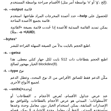
الأقسام صراحة بواسطة المستخدم (بواسطة أمر مثل 'o' أو 'g'، إلخ).
قائمة
--output
،
-o
للحصول على
--help
حدد أعمدة المخرجات المراد طباعتها. استخدم
قائمة بجميع الأعمدة المتاحة.
يمكن تمديد القائمة المبدئية للأعمدة إذا حُددت
قائمة
بصيغة
+القائمة
).
-o +UUID
(مثلًا،
--bytes
*
اطبع الحجم بالبايت بدلاً من الصيغة السهلة القراءة للبشر.
-s
،
--getsz
اطبع الحجم بقطاعات ذات 512 بايت لكل جهاز كتلي معطى. هذا
.
blockdev(8)
الخيار مهجور لصالح
نوع
--type
،
-t
مكّن الدعم فقط للصائق الأقراص من الـ
نوع
المحدد، وعطل الدعم
لجميع الأنواع الأخرى.
]
وحدة
=
[
--units
،
-u
عند عرض جداول الأقسام، تُعرض الأحجام بـ 'القطاعات' أو
'الأسطوانات'. المبدئي هو عرض الأحجام بالقطاعات. وللتوافق مع
الإصدارات السابقة، يمكن استخدام الخيار دون معامل
وحدة
وعندها
سيُستخدم المبدئي. لاحظ أن معامل
وحدة
الاختياري لا يمكن فصله