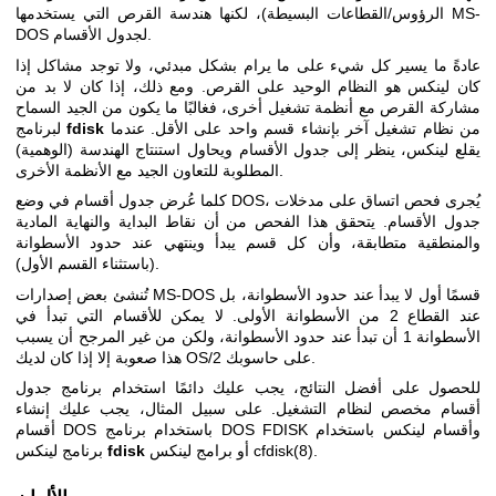
الرؤوس/القطاعات البسيطة)، لكنها هندسة القرص التي يستخدمها MS-
DOS لجدول الأقسام.
عادةً ما يسير كل شيء على ما يرام بشكل مبدئي، ولا توجد مشاكل إذا
كان لينكس هو النظام الوحيد على القرص. ومع ذلك، إذا كان لا بد من
مشاركة القرص مع أنظمة تشغيل أخرى، فغالبًا ما يكون من الجيد السماح
من نظام تشغيل آخر بإنشاء قسم واحد على الأقل. عندما
fdisk
لبرنامج
يقلع لينكس، ينظر إلى جدول الأقسام ويحاول استنتاج الهندسة (الوهمية)
المطلوبة للتعاون الجيد مع الأنظمة الأخرى.
كلما عُرض جدول أقسام في وضع DOS، يُجرى فحص اتساق على مدخلات
جدول الأقسام. يتحقق هذا الفحص من أن نقاط البداية والنهاية المادية
والمنطقية متطابقة، وأن كل قسم يبدأ وينتهي عند حدود الأسطوانة
(باستثناء القسم الأول).
تُنشئ بعض إصدارات MS-DOS قسمًا أول لا يبدأ عند حدود الأسطوانة، بل
عند القطاع 2 من الأسطوانة الأولى. لا يمكن للأقسام التي تبدأ في
الأسطوانة 1 أن تبدأ عند حدود الأسطوانة، ولكن من غير المرجح أن يسبب
هذا صعوبة إلا إذا كان لديك OS/2 على حاسوبك.
للحصول على أفضل النتائج، يجب عليك دائمًا استخدام برنامج جدول
أقسام مخصص لنظام التشغيل. على سبيل المثال، يجب عليك إنشاء
أقسام DOS باستخدام برنامج DOS FDISK وأقسام لينكس باستخدام
.
cfdisk(8)
أو برامج لينكس
fdisk
برنامج لينكس