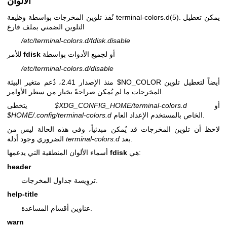
الألوان
. يمكن تعطيل
terminal-colors.d(5)
نُفذ تلوين المخرجات بواسطة وظيفة
التلوين الضمني بملف فارغ
/etc/terminal-colors.d/fdisk.disable
أو لجميع الأدوات بواسطة
fdisk
للأمر
/etc/terminal-colors.d/disable
منذ الإصدار 2.41، دُعم متغير البيئة $NO_COLOR أيضاً لتعطيل تلوين
المخرجات ما لم يُمكن صراحةً بخيار من سطر الأوامر.
أو
$XDG_CONFIG_HOME/terminal-colors.d
يتخطى
الخاص بالمستخدم الإعداد العام.
$HOME/.config/terminal-colors.d
لاحظ أن تلوين المخرجات قد يُمكن مبدئياً، وفي هذه الحالة ليس من
بعد.
terminal-colors.d
الضروري وجود أدلة
هي:
fdisk
أسماء الألوان المنطقية التي يدعمها
header
تروِيسة جداول المخرجات.
help-title
عناوين أقسام المساعدة.
warn