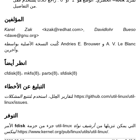
لمزيد
--lock
يستخدم قفل BSD الحصري. الوضع هو "1" أو "0". راجع
من التفاصيل.
المؤلفين
Karel Zak
<kzak@redhat.com>,
Davidlohr Bueso
<dave@gnu.org>
كُتبت النسخة الأصلية بواسطة Andries E. Brouwer و A. V. Le Blanc
وآخرين.
انظر أيضاً
cfdisk(8)
،
mkfs(8)
،
partx(8)
،
sfdisk(8)
التبليغ عن الأخطاء
https://github.com/util-linux/util-
لتقارير العِلل، استخدم
مُتتبع المشكلات
linux/issues
.
التوفر
جزء من حزمة util-linux التي يمكن تنزيلها من
أرشيف نواة
fdisk
الأمر
.
https://www.kernel.org/pub/linux/utils/util-linux/
لينكس