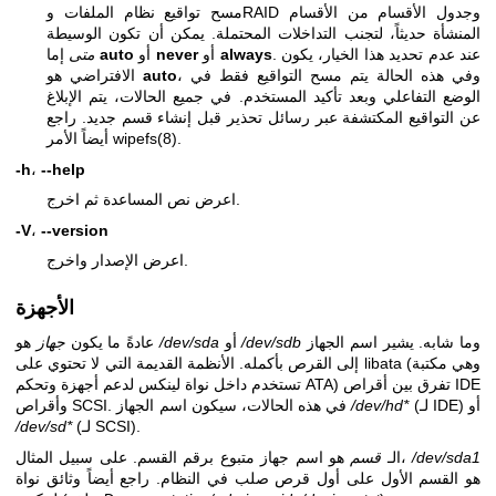
مسح تواقيع نظام الملفات وRAID وجدول الأقسام من الأقسام
المنشأة حديثاً، لتجنب التداخلات المحتملة. يمكن أن تكون الوسيطة
. عند عدم تحديد هذا الخيار، يكون
always
أو
never
أو
auto
إما
متى
، وفي هذه الحالة يتم مسح التواقيع فقط في
auto
الافتراضي هو
الوضع التفاعلي وبعد تأكيد المستخدم. في جميع الحالات، يتم الإبلاغ
عن التواقيع المكتشفة عبر رسائل تحذير قبل إنشاء قسم جديد. راجع
.
wipefs(8)
أيضاً الأمر
-h
،
--help
اعرض نص المساعدة ثم اخرج.
-V
،
--version
اعرض الإصدار واخرج.
الأجهزة
وما شابه. يشير اسم الجهاز
/dev/sdb
أو
/dev/sda
هو
عادةً ما يكون
جهاز
إلى القرص بأكمله. الأنظمة القديمة التي لا تحتوي على libata (وهي مكتبة
تستخدم داخل نواة لينكس لدعم أجهزة وتحكم ATA) تفرق بين أقراص IDE
(لـ IDE) أو
/dev/hd*
وأقراص SCSI. في هذه الحالات، سيكون اسم الجهاز
(لـ SCSI).
/dev/sd*
/dev/sda1
هو اسم جهاز متبوع برقم القسم. على سبيل المثال،
الـ
قسم
هو القسم الأول على أول قرص صلب في النظام. راجع أيضاً وثائق نواة