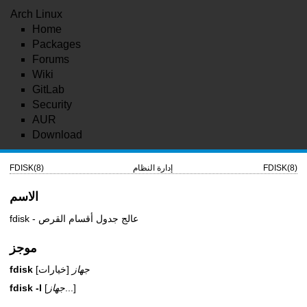
Arch Linux
Home
Packages
Forums
Wiki
GitLab
Security
AUR
Download
FDISK(8)
إدارة النظام
FDISK(8)
الاسم
fdisk - عالج جدول أقسام القرص
موجز
جهاز
[خيارات]
fdisk
...]
جهاز
[
-l
fdisk