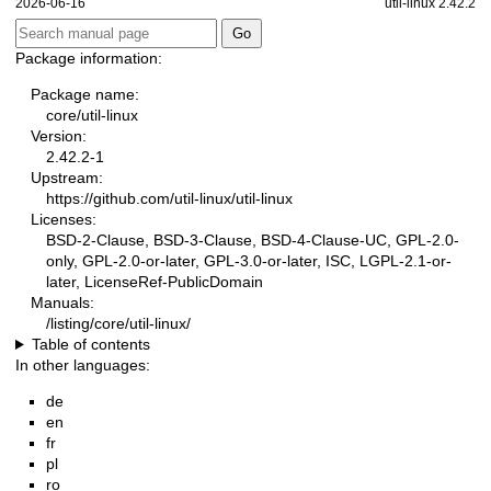
2026-06-16
util-linux 2.42.2
Package information:
Package name:
core/util-linux
Version:
2.42.2-1
Upstream:
https://github.com/util-linux/util-linux
Licenses:
BSD-2-Clause, BSD-3-Clause, BSD-4-Clause-UC, GPL-2.0-
only, GPL-2.0-or-later, GPL-3.0-or-later, ISC, LGPL-2.1-or-
later, LicenseRef-PublicDomain
Manuals:
/listing/core/util-linux/
Table of contents
In other languages:
de
en
fr
pl
ro