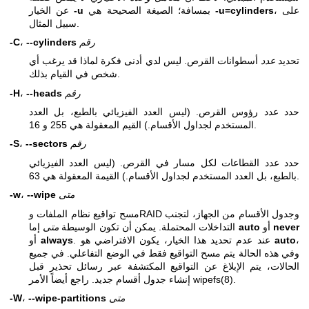
، على
-u=cylinders
بمسافة؛ الصيغة الصحيحة هي
-u
عن الخيار
سبيل المثال.
رقم
--cylinders
،
-C
تحديد
عدد
أسطوانات القرص. ليس لدي أدنى فكرة لماذا قد يرغب أي
شخص في القيام بذلك.
رقم
--heads
،
-H
حدد عدد رؤوس القرص. (ليس العدد الفيزيائي بالطبع، بل العدد
المستخدم لجداول الأقسام.) القيم المعقولة هي 255 و 16.
رقم
--sectors
،
-S
حدد عدد القطاعات لكل مسار في القرص. (ليس العدد الفيزيائي
بالطبع، بل العدد المستخدم لجداول الأقسام.) القيمة المعقولة هي 63.
متى
--wipe
،
-w
مسح تواقيع نظام الملفات وRAID وجدول الأقسام من الجهاز، لتجنب
never
أو
auto
إما
التداخلات المحتملة. يمكن أن تكون الوسيطة
متى
،
auto
. عند عدم تحديد هذا الخيار، يكون الافتراضي هو
always
أو
وفي هذه الحالة يتم مسح التواقيع فقط في الوضع التفاعلي. في جميع
الحالات، يتم الإبلاغ عن التواقيع المكتشفة عبر رسائل تحذير قبل
.
wipefs(8)
إنشاء جدول أقسام جديد. راجع أيضاً الأمر
متى
--wipe-partitions
،
-W