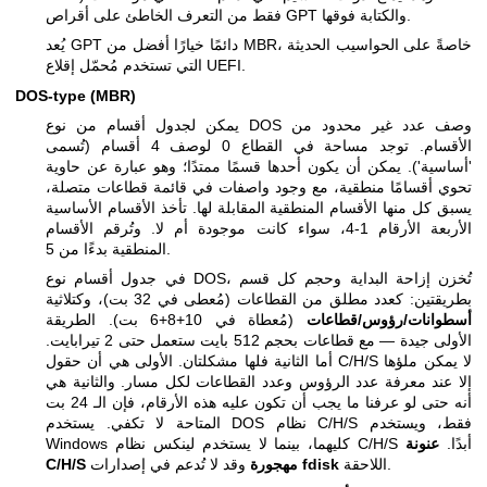
فقط من التعرف الخاطئ على أقراص GPT والكتابة فوقها.
يُعد GPT دائمًا خيارًا أفضل من MBR، خاصةً على الحواسيب الحديثة
التي تستخدم مُحمّل إقلاع UEFI.
DOS-type (MBR)
يمكن لجدول أقسام من نوع DOS وصف عدد غير محدود من
الأقسام. توجد مساحة في القطاع 0 لوصف 4 أقسام (تُسمى
'أساسية'). يمكن أن يكون أحدها قسمًا ممتدًا؛ وهو عبارة عن حاوية
تحوي أقسامًا منطقية، مع وجود واصفات في قائمة قطاعات متصلة،
يسبق كل منها الأقسام المنطقية المقابلة لها. تأخذ الأقسام الأساسية
الأربعة الأرقام 1-4، سواء كانت موجودة أم لا. وتُرقم الأقسام
المنطقية بدءًا من 5.
في جدول أقسام نوع DOS، تُخزن إزاحة البداية وحجم كل قسم
بطريقتين: كعدد مطلق من القطاعات (مُعطى في 32 بت)، وكتلاثية
أسطوانات/رؤوس/قطاعات
(مُعطاة في 10+8+6 بت). الطريقة
الأولى جيدة — مع قطاعات بحجم 512 بايت ستعمل حتى 2 تيرابايت.
أما الثانية فلها مشكلتان. الأولى هي أن حقول C/H/S لا يمكن ملؤها
إلا عند معرفة عدد الرؤوس وعدد القطاعات لكل مسار. والثانية هي
أنه حتى لو عرفنا ما يجب أن تكون عليه هذه الأرقام، فإن الـ 24 بت
المتاحة لا تكفي. يستخدم DOS نظام C/H/S فقط، ويستخدم
Windows كليهما، بينما لا يستخدم لينكس نظام C/H/S أبدًا.
عنونة
اللاحقة.
fdisk
وقد لا تُدعم في إصدارات
C/H/S مهجورة