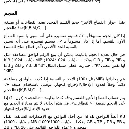
).
Documentation/admin-guide/devices.txt
لينكس (ملف
الحجم
يقبل حوار "القطاع الأخير" حجم القسم المحدد بعدد القطاعات أو بصيغة
+/-<الحجم>{K,B,M,G,...}.
إذا كان الحجم مسبوقاً بـ '+'، فسيتم تفسيره على أنه نسبي بالنسبة للقطاع
الأول للقسم. أما إذا كان مسبوقاً بـ '-'، فسيتم تفسيره على أنه نسبي
بالنسبة للحد الأقصى (آخر قطاع متاح للقسم).
في حال تحديد الحجم بالبايت، يمكن أن يتبع الرقم لواحق مضاعفة مثل
KiB (1024 بايت)، MiB (1024*1024 بايت)، وهكذا لـ GiB و TiB و PiB و
EiB و ZiB و YiB. الـ "iB" اختيارية، فعلى سبيل المثال، "K" لها نفس معنى
"KiB".
الأحجام النسبية إذا حُددت بلواحق مضاعفة (مثل +100MiB) يتم محاذاتها
دائماً وفقاً لحدود الإدخال/الإخراج للجهاز. يوصى باستخدام صيغة +/-
<الحجم>{K,B,M,G,...}.
يتم حساب القطاع الأخير للقسم بدقة كـ <البداية> + <الحجم> (دون -1) إذا
حُدد الحجم بصيغة +<القطاعات>. في هذه الحالة، لا يتم محاذاة الحجم مع
حدود الإدخال/الإخراج للجهاز.
أيضاً اللواحق KB
fdisk
من أجل التوافق مع الإصدارات السابقة، يقبل
(1000 بايت)، و MB (1000*1000 بايت)، وهكذا لـ GB و TB و PB و EB و
ZB و YB. هذه اللواحق القائمة على 10^N مهجورة.