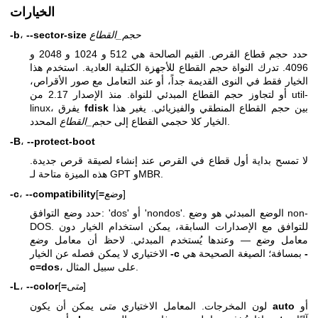
الخيارات
حجم_القطاع
--sector-size
،
-b
حدد حجم قطاع القرص. القيم الصالحة هي 512 و 1024 و 2048 و
4096. تدرك النواة حجم القطاع للأجهزة الكتلية العادية. استخدم هذا
الخيار فقط في النوى القديمة جداً، أو عند التعامل مع صور الأقراص،
أو لتجاوز حجم القطاع المبدئي للنواة. منذ الإصدار 2.17 من util-
بين حجم القطاع المنطقي والفيزيائي. يغير هذا
fdisk
linux، يفرق
المحدد.
الخيار كلا حجمي القطاع إلى
حجم_القطاع
-B
،
--protect-boot
لا تمسح بداية أول قطاع في القرص عند إنشاء لصيقة قرص جديدة.
هذه الميزة متاحة لـ GPT وMBR.
]
وضع
=
[
--compatibility
،
-c
حدد وضع التوافق: 'dos' أو 'nondos'. الوضع المبدئي هو وضع non-
DOS. للتوافق مع الإصدارات السابقة، يمكن استخدام الخيار دون
معامل
وضع
— وعندها يُستخدم المبدئي. لاحظ أن معامل
وضع
-
بمسافة؛ الصيغة الصحيحة هي
-c
الاختياري لا يمكن فصله عن الخيار
، على سبيل المثال.
c=dos
]
متى
=
[
--color
،
-L
أو
auto
يمكن أن يكون
لون المخرجات. المعامل الاختياري
متى