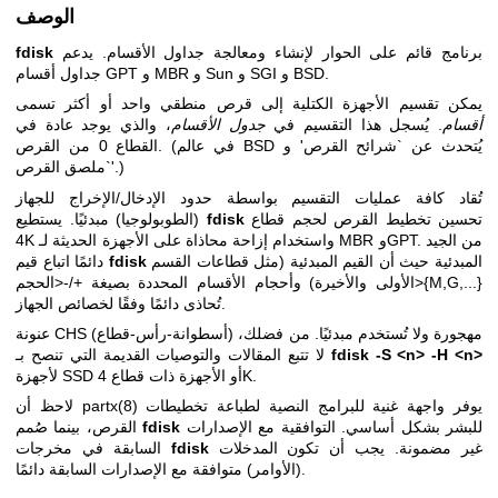
الوصف
برنامج قائم على الحوار لإنشاء ومعالجة جداول الأقسام. يدعم
fdisk
جداول أقسام GPT و MBR و Sun و SGI و BSD.
يمكن تقسيم الأجهزة الكتلية إلى قرص منطقي واحد أو أكثر تسمى
أقسام
. يُسجل هذا التقسيم في
جدول الأقسام
، والذي يوجد عادة في
القطاع 0 من القرص. (في عالم BSD يُتحدث عن `شرائح القرص' و
`ملصق القرص'.)
تُقاد كافة عمليات التقسيم بواسطة حدود الإدخال/الإخراج للجهاز
تحسين تخطيط القرص لحجم قطاع
fdisk
(الطوبولوجيا) مبدئيًا. يستطيع
4K واستخدام إزاحة محاذاة على الأجهزة الحديثة لـ MBR وGPT. من الجيد
المبدئية حيث أن القيم المبدئية (مثل قطاعات القسم
fdisk
دائمًا اتباع قيم
الأولى والأخيرة) وأحجام الأقسام المحددة بصيغة +/-<الحجم>{M,G,...}
تُحاذى دائمًا وفقًا لخصائص الجهاز.
عنونة CHS (أسطوانة-رأس-قطاع) مهجورة ولا تُستخدم مبدئيًا. من فضلك،
fdisk -S <n> -H <n>
لا تتبع المقالات والتوصيات القديمة التي تنصح بـ
لأجهزة SSD أو الأجهزة ذات قطاع 4K.
يوفر واجهة غنية للبرامج النصية لطباعة تخطيطات
partx(8)
لاحظ أن
للبشر بشكل أساسي. التوافقية مع الإصدارات
fdisk
القرص، بينما صُمم
غير مضمونة. يجب أن تكون المدخلات
fdisk
السابقة في مخرجات
(الأوامر) متوافقة مع الإصدارات السابقة دائمًا.