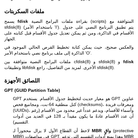
ملفات السكربتات
بقراءة ملفات البرامج النصية (scripts) المتوافقة مع
fdisk
يسمح
(باستخدام الأمر 'I'). يتم تطبيق البرنامج النصي على جدول
sfdisk(8)
الأقسام في الذاكرة، ومن ثم يمكن تعديل جدول الأقسام قبل كتابته على
الجهاز.
والعكس صحيح، حيث يمكن كتابة تخطيط القرص الحالي الموجود في
الذاكرة إلى ملف برنامج نصي باستخدام الأمر 'O'.
fdisk
و
sfdisk(8)
و
cfdisk(8)
ملفات البرامج النصية متوافقة بين
.
sfdisk(8)
وتطبيقات libfdisk الأخرى. لمزيد من التفاصيل، راجع
اللصائق الأجهزة
GPT (GUID Partition Table)
GPT هو معيار حديث لتخطيط جدول الأقسام. يستخدم GPT عناوين
كتل منطقية 64-بت، ومجاميع فحص (checksums)، ومعرفات فريدة
(UUIDs)، وأسماء للأقسام، ويدعم عدداً غير محدود من الأقسام (رغم
أن عدد الأقسام عادةً ما يكون مقيداً بـ 128 في العديد من أدوات
التقسيم).
(protective
MBR واقٍ
لاحظ أن القطاع الأول لا يزال محجوزاً لـ
MBR) في مواصفات GPT. وهذا يمنع أدوات التقسيم التي تدعم MBR