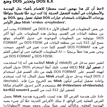
وضع DOS وتحذير DOS 6.X
لاحظ أن كل هذا مهجور. لست مضطرًا للاهتمام بأشياء مثل الهندسة
والأسطوانات
في أنظمة التشغيل الحديثة. إذا كنت تريد حقًا تقسيمًا متوافقًا
فعليك تفعيل وضع DOS ووحدات الأسطوانات باستخدام خيارات
مع DOS،
'-c=dos -u=cylinders'.
سطر الأوامر fdisk
يبحث أمر FORMAT في DOS 6.x عن بعض المعلومات في القطاع الأول
من منطقة البيانات في القسم، ويعامل هذه المعلومات على أنها أكثر
موثوقية من المعلومات الموجودة في جدول الأقسام. يتوقع DOS
FORMAT من DOS FDISK مسح أول 512 بايت من منطقة البيانات في
القسم كلما حدث تغيير في الحجم. سيبحث DOS FORMAT في هذه
المعلومات الإضافية حتى لو أُعطي العلم /U — ونحن نعتبر هذا خطأ برمجيًا
في DOS FORMAT و DOS FDISK.
لتغيير حجم مدخل في
cfdisk(8)
أو
fdisk
الخلاصة هي أنه إذا استخدمت
لـ
تصفير أول 512
dd(1)
جدول أقسام DOS، فيجب عليك أيضًا استخدام
بايت
من ذلك القسم قبل استخدام DOS FORMAT لتهيئة القسم. على
لإنشاء مدخل جدول أقسام DOS لـ
fdisk
سبيل المثال، إذا كنت تستخدم
وإعادة تشغيل لينكس ليكون
fdisk
، فإنه (بعد الخروج من
/dev/sda1
dd if=/dev/zero of=/dev/sda1
جدول الأقسام صالحًا) ستستخدم الأمر
لتصفير أول 512 بايت من القسم.
bs=512 count=1
عادةً على هندسة القرص آليًا. هذه ليست بالضرورة هندسة
fdisk
يحصل
القرص الفعلية (في الواقع، لا تملك الأقراص الحديثة حقًا أي شيء يشبه
الهندسة الفعلية، وبالتأكيد ليس شيئًا يمكن وصفه بصيغة الأسطوانات/