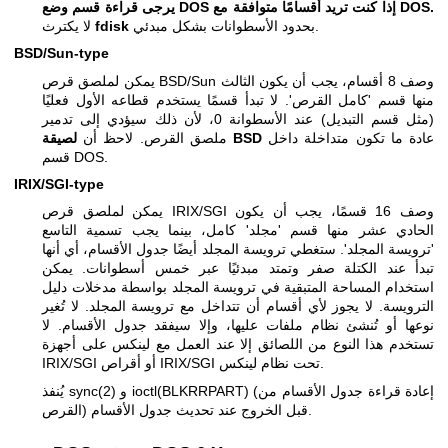
يرجى قراءة قسم وضع DOS إذا كنت تريد أقسامًا متوافقة مع DOS.
بحدود الأسطوانات بشكل مبدئي.
fdisk
لا يكترث
BSD/Sun-type
يمكن لملصق قرص BSD/Sun وصف 8 أقسام، يجب أن يكون الثالث
منها قسم 'كامل القرص'. لا تبدأ قسمًا يستخدم قطاعه الأول فعليًا
(مثل قسم التبديل) عند الأسطوانة 0، لأن ذلك سيؤدي إلى تدمير
عادة ما تكون متداخلة داخل
لصيقة BSD
ملصق القرص. لاحظ أن
قسم DOS.
IRIX/SGI-type
يمكن لملصق قرص IRIX/SGI وصف 16 قسمًا، يجب أن يكون
الحادي عشر منها قسم 'مجلد' كامل، بينما يجب تسمية التاسع
'ترويسة المجلد'. ستغطي ترويسة المجلد أيضًا جدول الأقسام، أي أنها
تبدأ عند الكتلة صفر وتمتد مبدئيًا عبر خمس أسطوانات. يمكن
استخدام المساحة المتبقية في ترويسة المجلد بواسطة مدخلات دليل
الترويسة. لا يجوز لأي أقسام أن تتداخل مع ترويسة المجلد. لا تُغير
نوعها أو تُنشئ نظام ملفات عليها، وإلا سيفقد جدول الأقسام. لا
تستخدم هذا النوع من اللصائق إلا عند العمل مع لينكس على أجهزة
IRIX/SGI أو أقراص IRIX/SGI تحت نظام لينكس.
و ioctl(BLKRRPART) (إعادة قراءة جدول الأقسام من
sync(2)
يُنفذ
القرص) قبل الخروج عند تحديث جدول الأقسام.