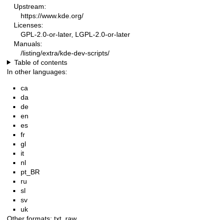
Upstream:
https://www.kde.org/
Licenses:
GPL-2.0-or-later, LGPL-2.0-or-later
Manuals:
/listing/extra/kde-dev-scripts/
Table of contents
In other languages:
ca
da
de
en
es
fr
gl
it
nl
pt_BR
ru
sl
sv
uk
Other formats:
txt
,
raw