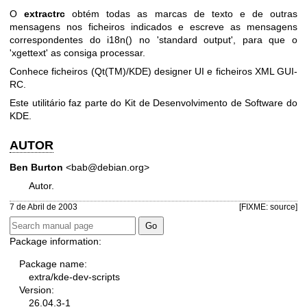
O
extractrc
obtém todas as marcas de texto e de outras
mensagens nos ficheiros indicados e escreve as mensagens
correspondentes do i18n() no 'standard output', para que o
'xgettext' as consiga processar.
Conhece ficheiros (Qt(TM)/KDE) designer UI e ficheiros XML GUI-
RC.
Este utilitário faz parte do Kit de Desenvolvimento de Software do
KDE.
AUTOR
Ben Burton
<bab@debian.org>
Autor.
7 de Abril de 2003
[FIXME: source]
Package information:
Package name:
extra/kde-dev-scripts
Version:
26.04.3-1