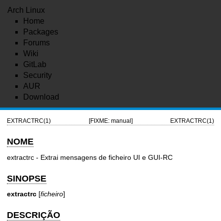
Arch Linux
Home
Packages
Forums
Wiki
GitLab
Security
AUR
Download
EXTRACTRC(1)
[FIXME: manual]
EXTRACTRC(1)
NOME
extractrc - Extrai mensagens de ficheiro UI e GUI-RC
SINOPSE
extractrc
[
ficheiro
]
DESCRIÇÃO