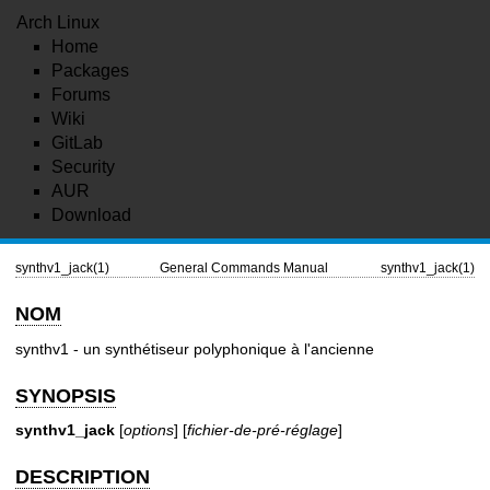
Arch Linux
Home
Packages
Forums
Wiki
GitLab
Security
AUR
Download
synthv1_jack(1)
General Commands Manual
synthv1_jack(1)
NOM
synthv1 - un synthétiseur polyphonique à l'ancienne
SYNOPSIS
synthv1_jack
[
options
] [
fichier-de-pré-réglage
]
DESCRIPTION