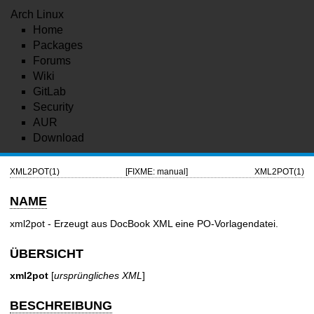
Arch Linux
Home
Packages
Forums
Wiki
GitLab
Security
AUR
Download
XML2POT(1)
[FIXME: manual]
XML2POT(1)
NAME
xml2pot - Erzeugt aus DocBook XML eine PO-Vorlagendatei.
ÜBERSICHT
xml2pot
[
ursprüngliches XML
]
BESCHREIBUNG