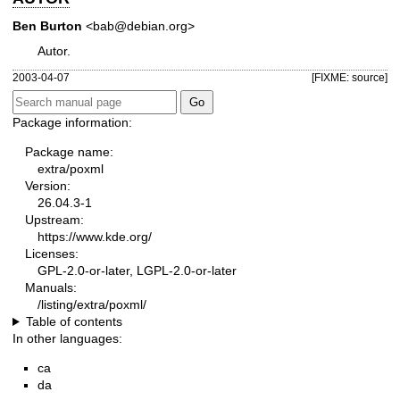
Ben Burton
<bab@debian.org>
Autor.
2003-04-07
[FIXME: source]
Package information:
Package name:
extra/poxml
Version:
26.04.3-1
Upstream:
https://www.kde.org/
Licenses:
GPL-2.0-or-later, LGPL-2.0-or-later
Manuals:
/listing/extra/poxml/
Table of contents
In other languages:
ca
da