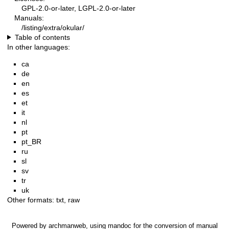
GPL-2.0-or-later, LGPL-2.0-or-later
Manuals:
/listing/extra/okular/
Table of contents
In other languages:
ca
de
en
es
et
it
nl
pt
pt_BR
ru
sl
sv
tr
uk
Other formats:
txt
,
raw
Powered by
archmanweb
, using
mandoc
for the conversion of manual