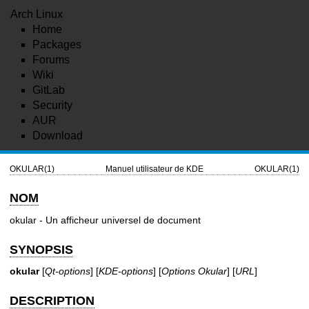
Arch Linux
Home
Packages
Forums
Wiki
GitLab
Security
AUR
Download
OKULAR(1)
Manuel utilisateur de KDE
OKULAR(1)
NOM
okular - Un afficheur universel de document
SYNOPSIS
okular
[
Qt-options
] [
KDE-options
] [
Options Okular
] [
URL
]
DESCRIPTION