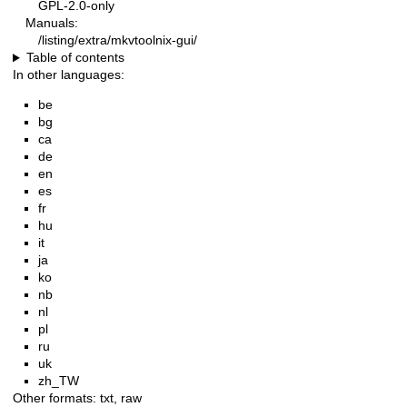
GPL-2.0-only
Manuals:
/listing/extra/mkvtoolnix-gui/
Table of contents
In other languages:
be
bg
ca
de
en
es
fr
hu
it
ja
ko
nb
nl
pl
ru
uk
zh_TW
Other formats:
txt
,
raw