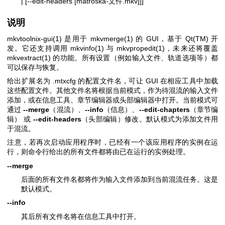
| [--edit-headers [matroska-文件.mkv]]]
说明
mkvtoolnix-gui(1)
是用于
mkvmerge(1)
的 GUI，基于 Qt(TM) 开
发。它还支持调用
mkvinfo(1)
与
mkvpropedit(1)
，未来还将覆盖
mkvextract(1)
的功能。所有设置（例如输入文件、轨道选项等）都
可以保存与恢复。
给出扩展名为 .mtxcfg 的配置文件名，可让 GUI 在相应工具中加载
这些配置文件。其他文件名将根据当前模式，作为待混流的输入文件
添加，或在信息工具、章节编辑器或头部编辑器中打开。当前模式可
通过
--merge
（混流）、
--info
（信息）、
--edit-chapters
（章节编
辑） 或
--edit-headers
（头部编辑）修改。默认模式为添加文件用
于混流。
注意，若再次启动应用程序时，已经有一个该应用程序的实例在运
行，则命令行给出的所有文件都将由已在运行的实例处理。
--merge
后面的所有文件名都将作为输入文件添加到当前混流任务。这是
默认模式。
--info
其后所有文件名将在信息工具中打开。