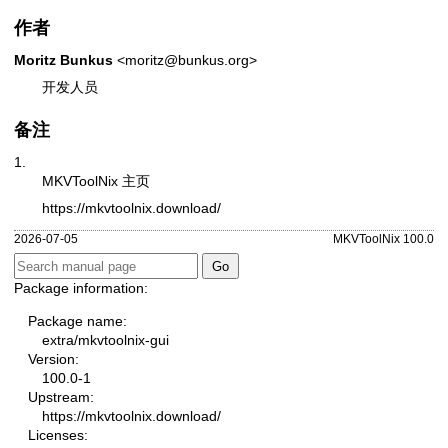
作者
Moritz Bunkus
<moritz@bunkus.org>
开发人员
备注
1.
MKVToolNix 主页
https://mkvtoolnix.download/
2026-07-05
MKVToolNix 100.0
Package information:
Package name:
extra/mkvtoolnix-gui
Version:
100.0-1
Upstream:
https://mkvtoolnix.download/
Licenses: