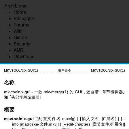
Arch Linux
Home
Packages
Forums
Wiki
GitLab
Security
AUR
Download
MKVTOOLNIX-GUI(1)
用户命令
MKVTOOLNIX-GUI(1)
名称
mkvtoolnix-gui - 一款
mkvmerge(1)
的 GUI，还自带 ｢章节编辑器｣
和 ｢头部字段编辑器｣
概要
mkvtoolnix-gui
[[配置文件名.mtxcfg] | [输入文件.扩展名] | [--
info [matroska-文件.mkv]] | [--edit-chapters [章节文件.扩展名]]