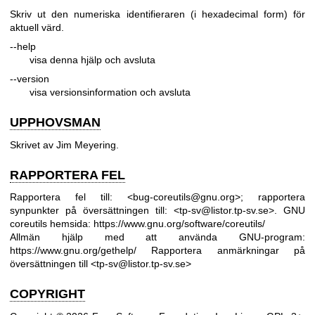
Skriv ut den numeriska identifieraren (i hexadecimal form) för
aktuell värd.
--help
visa denna hjälp och avsluta
--version
visa versionsinformation och avsluta
UPPHOVSMAN
Skrivet av Jim Meyering.
RAPPORTERA FEL
Rapportera fel till: <bug-coreutils@gnu.org>; rapportera
synpunkter på översättningen till: <tp-sv@listor.tp-sv.se>.
GNU
coreutils hemsida:
https://www.gnu.org/software/coreutils/
Allmän hjälp med att använda GNU-program:
https://www.gnu.org/gethelp/
Rapportera anmärkningar på
översättningen till <tp-sv@listor.tp-sv.se>
COPYRIGHT