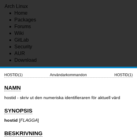
Arch Linux
Home
Packages
Forums
Wiki
GitLab
Security
AUR
Download
HOSTID(1)
Användarkommandon
HOSTID(1)
NAMN
hostid - skriv ut den numeriska identifieraren för aktuell värd
SYNOPSIS
hostid
[
FLAGGA
]
BESKRIVNING