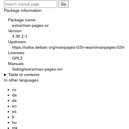
Package information:
Package name:
extra/man-pages-sv
Version:
4.30.2-1
Upstream:
https://salsa.debian.org/manpages-l10n-team/manpages-l10n
Licenses:
GPL3
Manuals:
/listing/extra/man-pages-sv/
Table of contents
In other languages:
cs
da
de
en
es
fr
hu
mk