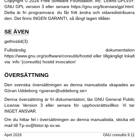
Copyright © 2026 Free Software Foundation, Inc. Licens GPLv3+:
GNU GPL version 3 eller senare
https://gnu.org/licenses/gpl.html
.
Detta är fri programvara: du får fritt ändra och vidaredistribuera
den. Det finns INGEN GARANTI, så långt lagen tillåter.
SE ÄVEN
gethostid(3)
Fullständig dokumentation
https://www.gnu.org/software/coreutils/hostid
eller tillgängligt lokalt
via: info '(coreutils) hostid invocation'
ÖVERSÄTTNING
Den svenska översättningen av denna manualsida skapades av
Göran Uddeborg <goeran@uddeborg.se>
Denna översättning är fri dokumentation; läs
GNU General Public
License Version 3
eller senare för upphovsrättsvillkor. Vi tar
INGET ANSVAR.
Om du hittar fel i översättningen av denna manualsida, skicka ett
mail till
Tp-sv@listor.tp-sv.se
.
April 2026
GNU coreutils 9.11