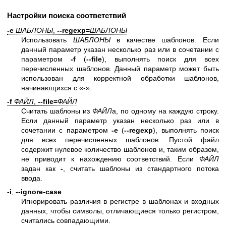
Настройки поиска соответствий
-e
ШАБЛОНЫ
,
--regexp=
ШАБЛОНЫ
Использовать
ШАБЛОНЫ
в качестве шаблонов. Если
данный параметр указан несколько раз или в сочетании с
параметром
-f
(
--file
), выполнять поиск для всех
перечисленных шаблонов. Данный параметр может быть
использован для корректной обработки шаблонов,
начинающихся с «-».
-f
ФАЙЛ
,
--file=
ФАЙЛ
Считать шаблоны из
ФАЙЛ
а, по одному на каждую строку.
Если данный параметр указан несколько раз или в
сочетании с параметром
-e
(
--regexp
), выполнять поиск
для всех перечисленных шаблонов. Пустой файл
содержит нулевое количество шаблонов и, таким образом,
не приводит к нахождению соответствий. Если
ФАЙЛ
задан как
-
, считать шаблоны из стандартного потока
ввода.
-i
,
--ignore-case
Игнорировать различия в регистре в шаблонах и входных
данных, чтобы символы, отличающиеся только регистром,
считались совпадающими.