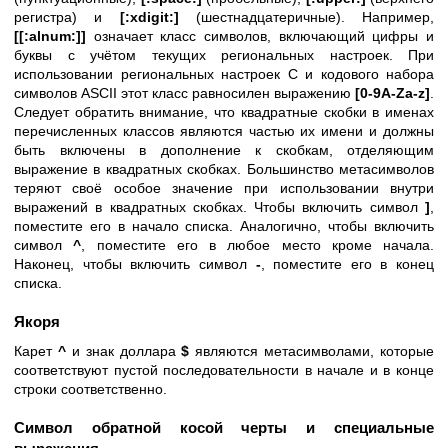
регистра) и
[:xdigit:]
(шестнадцатеричные). Например,
[[:alnum:]]
означает класс символов, включающий цифры и
буквы с учётом текущих региональных настроек. При
использовании региональных настроек C и кодового набора
символов ASCII этот класс равносилен выражению
[0-9A-Za-z]
.
Следует обратить внимание, что квадратные скобки в именах
перечисленных классов являются частью их имени и должны
быть включены в дополнение к скобкам, отделяющим
выражение в квадратных скобках. Большинство метасимволов
теряют своё особое значение при использовании внутри
выражений в квадратных скобках. Чтобы включить символ
]
,
поместите его в начало списка. Аналогично, чтобы включить
символ
^
, поместите его в любое место кроме начала.
Наконец, чтобы включить символ
-
, поместите его в конец
списка.
Якоря
Карет
^
и знак доллара
$
являются метасимволами, которые
соответствуют пустой последовательности в начале и в конце
строки соответственно.
Символ обратной косой черты и специальные