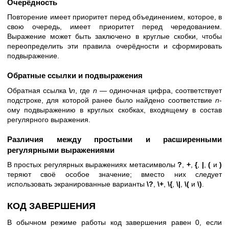
Очерёдность
Повторение имеет приоритет перед объединением, которое, в
свою очередь, имеет приоритет перед чередованием.
Выражение может быть заключено в круглые скобки, чтобы
переопределить эти правила очерёдности и сформировать
подвыражение.
Обратные ссылки и подвыражения
Обратная ссылка
\
n
, где
n
— одиночная цифра, соответствует
подстроке, для которой ранее было найдено соответствие
n
-
ому подвыражению в круглых скобках, входящему в состав
регулярного выражения.
Различия между простыми и расширенными
регулярными выражениями
В простых регулярных выражениях метасимволы
?
,
+
,
{
,
|
,
(
и
)
теряют своё особое значение; вместо них следует
использовать экранированные варианты
\?
,
\+
,
\{
,
\|
,
\(
и
\)
.
КОД ЗАВЕРШЕНИЯ
В обычном режиме работы код завершения равен 0, если