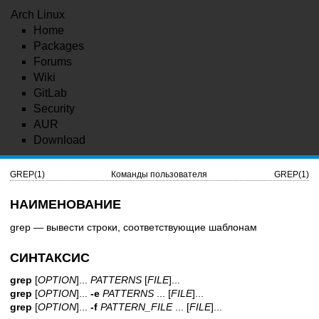
Arch Linux
Home
Packages
Forums
Wiki
GitLab
Security
AUR
Download
GREP(1)
Команды пользователя
GREP(1)
НАИМЕНОВАНИЕ
grep — вывести строки, соответствующие шаблонам
СИНТАКСИС
grep
[
OPTION
]...
PATTERNS
[
FILE
]...
grep
[
OPTION
]...
-e
PATTERNS
... [
FILE
]...
grep
[
OPTION
]...
-f
PATTERN_FILE
... [
FILE
]...