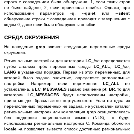
строка с совпадением была обнаружена; 1, если таких строк
не было найдено; 2, если произошла ошибка. Однако, при
использовании параметров
-q
,
--quiet
или
--silent
обнаружение строки с совпадением приводит к завершению с
кодом 0, даже если были обнаружены ошибки.
СРЕДА ОКРУЖЕНИЯ
На поведение
grep
влияют следующие переменные среды
окружения.
Региональные настройки для категории
LC_
foo
определяются
путём анализа трёх переменных среды
LC_ALL
,
LC_
foo
,
LANG
в указанном порядке. Первая из этих переменных, для
которой было задано значение, определяет региональные
настройки. Например, если переменная
LC_ALL
не
установлена, а
LC_MESSAGES
задано значение
pt_BR
, то для
категории
LC_MESSAGES
будут использованы настройки,
принятые для бразильского португальского. Если ни одна из
перечисленных переменных не задана, не установлен каталог
региональных настроек или компиляция
grep
осуществлялась
без поддержки национальных языков (NLS), то будут
использованы региональные настройки C. Команда оболочки
locale -a
позволяет вывести список доступных региональных