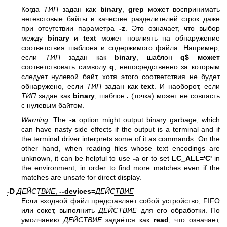
Когда
ТИП
задан как
binary
,
grep
может воспринимать
нетекстовые байты в качестве разделителей строк даже
при отсутствии параметра
-z
. Это означает, что выбор
между
binary
и
text
может повлиять на обнаружение
соответствия шаблона и содержимого файла. Например,
если
ТИП
задан как
binary
, шаблон
q$ может
соответствовать символу
q
, непосредственно за которым
следует нулевой байт, хотя этого соответствия не будет
обнаружено, если
ТИП
задан как
text
. И наоборот, если
ТИП
задан как
binary
, шаблон
.
(точка) может не совпасть
с нулевым байтом.
Warning:
The
-a
option might output binary garbage, which
can have nasty side effects if the output is a terminal and if
the terminal driver interprets some of it as commands. On the
other hand, when reading files whose text encodings are
unknown, it can be helpful to use
-a
or to set
LC_ALL='C'
in
the environment, in order to find more matches even if the
matches are unsafe for direct display.
-D
ДЕЙСТВИЕ
,
--devices=
ДЕЙСТВИЕ
Если входной файл представляет собой устройство, FIFO
или сокет, выполнить
ДЕЙСТВИЕ
для его обработки. По
умолчанию
ДЕЙСТВИЕ
задаётся как
read
, что означает,