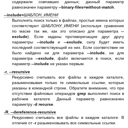
содержали совпавших данных; данный параметр
равнозначен параметру
--binary-files=without-match
.
--include=
ШАБЛОН_ИМЕНИ
Выполнять поиск только в файлах, простые имена которых
соответствуют
ШАБЛОНУ_ИМЕНИ
(используя сравнение
по маске так же, как это описано для параметра
--
exclude
). Если заданы противоречащие друг другу
параметры
--include
и
--exclude
, силу будет иметь
последний соответствующий из них. Если соответствие не
было найдено ни для параметра
--include
, ни для
параметра
--exclude
, файл включается в поиск, если
параметр
--include
не указан первым.
-r
,
--recursive
Рекурсивно считывать все файлы в каждом каталоге,
разыменовывая только те символьные ссылки, которые
указаны в командной строке. Обратите внимание, что при
отсутствии файловых операндов
grep
выполняет поиск в
рабочем каталоге. Данный параметр равнозначен
параметру
-d recurse
.
-R
,
--dereference-recursive
Рекурсивно считывать все файлы в каждом каталоге. В
отличие от
-r
разыменовывать все символьные ссылки.