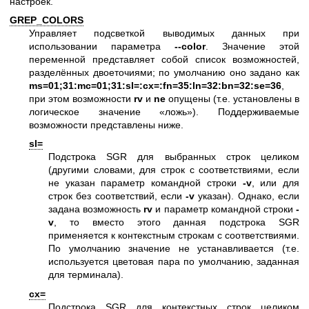
настроек.
GREP_COLORS
Управляет подсветкой выводимых данных при
использовании параметра
--color
. Значение этой
переменной представляет собой список возможностей,
разделённых двоеточиями; по умолчанию оно задано как
ms=01;31:mc=01;31:sl=:cx=:fn=35:ln=32:bn=32:se=36
,
при этом возможности
rv
и
ne
опущены (т.е. установлены в
логическое значение «ложь»). Поддерживаемые
возможности представлены ниже.
sl=
Подстрока SGR для выбранных строк целиком
(другими словами, для строк с соответствиями, если
не указан параметр командной строки
-v
, или для
строк без соответствий, если
-v
указан). Однако, если
задана возможность
rv
и параметр командной строки
-
v
, то вместо этого данная подстрока SGR
применяется к контекстным строкам с соответствиями.
По умолчанию значение не устанавливается (т.е.
используется цветовая пара по умолчанию, заданная
для терминала).
cx=
Подстрока SGR для контекстных строк целиком