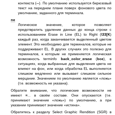
контекста (
--
). По умолчанию используется бирюзовый
текст на переднем плане поверх фонового цвета по
умолчанию, заданного для терминала.
ne
Логическое значение, которое позволяет
предотвратить удаление данных до конца строки с
использованием Erase in Line (EL) to Right (
\33[K
)
каждый раз, когда заканчивается выделенный цветом
элемент. Это необходимо для терминалов, которые не
поддерживают EL. В других случаях это полезно для
терминалов, к которым не применяется логическая
возможность terminfo
back_color_erase
(
bce
), в
ситуациях, когда выбранные для выделения цвета не
влияют на фон, или когда обработка EL выполняется
слишком медленно или вызывает слишком сильное
мерцание. Значением по умолчанию является «ложь»
(т.е. возможность не указана).
Обратите внимание, что логические возможности не
имеют
=
... в своём составе. Они опускаются (т.е.
принимают значение «ложь») по умолчанию, а при
указании принимают значение «истина».
Обратитесь к разделу Select Graphic Rendition (SGR) в