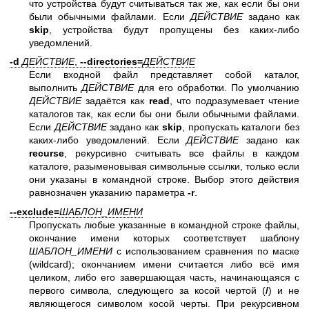
что устройства будут считываться так же, как если бы они
были обычными файлами. Если
ДЕЙСТВИЕ
задано как
skip
, устройства будут пропущены без каких-либо
уведомлений.
-d
ДЕЙСТВИЕ
,
--directories=
ДЕЙСТВИЕ
Если входной файл представляет собой каталог,
выполнить
ДЕЙСТВИЕ
для его обработки. По умолчанию
ДЕЙСТВИЕ
задаётся как
read
, что подразумевает чтение
каталогов так, как если бы они были обычными файлами.
Если
ДЕЙСТВИЕ
задано как
skip
, пропускать каталоги без
каких-либо уведомлений. Если
ДЕЙСТВИЕ
задано как
recurse
, рекурсивно считывать все файлы в каждом
каталоге, разыменовывая символьные ссылки, только если
они указаны в командной строке. Выбор этого действия
равнозначен указанию параметра
-r
.
--exclude=
ШАБЛОН_ИМЕНИ
Пропускать любые указанные в командной строке файлы,
окончание имени которых соответствует шаблону
ШАБЛОН_ИМЕНИ
с использованием сравнения по маске
(wildcard); окончанием имени считается либо всё имя
целиком, либо его завершающая часть, начинающаяся с
первого символа, следующего за косой чертой (
/
) и не
являющегося символом косой черты. При рекурсивном