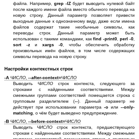
файла. Например,
grep -lZ
будет выводить нулевой байт
после каждого имени файла вместо обычного перевода на
новую строку. Данный параметр позволяет привести
выходные данные к однозначному виду, даже если имена
файлов содержат такие необычные символы, как
переводы строк. Данный параметр может быть
использован с такими командами, как
find -print0
,
perl -0
,
sort -z
и
xargs -0
, чтобы обеспечить обработку
произвольных имён файлов, в том числе содержащих
символы перевода на новую строку.
Настройки контекстных строк
-A
ЧИСЛО
,
--after-context=
ЧИСЛО
Выводить
ЧИСЛО
строк контекста, следующего за
строками с найденными соответствиями. Между
смежными группами соответствий помещается строка с
групповым разделителем (
--
). Данный параметр не
действует при использовании параметра
-o
или
--only-
matching
, о чём будет выведено предупреждение.
-B
ЧИСЛО
,
--before-context=
ЧИСЛО
Выводить
ЧИСЛО
строк контекста, предшествующего
строкам с найденными соответствиями. Между смежными