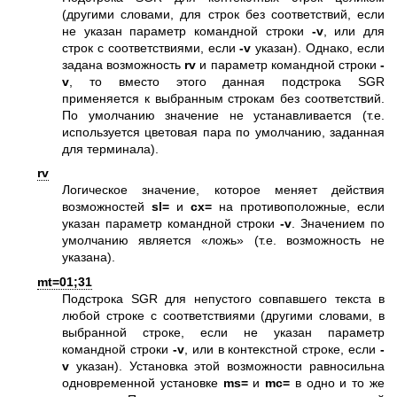
(другими словами, для строк без соответствий, если
не указан параметр командной строки
-v
, или для
строк с соответствиями, если
-v
указан). Однако, если
задана возможность
rv
и параметр командной строки
-
v
, то вместо этого данная подстрока SGR
применяется к выбранным строкам без соответствий.
По умолчанию значение не устанавливается (т.е.
используется цветовая пара по умолчанию, заданная
для терминала).
rv
Логическое значение, которое меняет действия
возможностей
sl=
и
cx=
на противоположные, если
указан параметр командной строки
-v
. Значением по
умолчанию является «ложь» (т.е. возможность не
указана).
mt=01;31
Подстрока SGR для непустого совпавшего текста в
любой строке с соответствиями (другими словами, в
выбранной строке, если не указан параметр
командной строки
-v
, или в контекстной строке, если
-
v
указан). Установка этой возможности равносильна
одновременной установке
ms=
и
mc=
в одно и то же