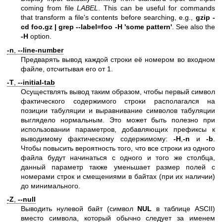
coming from file
LABEL
. This can be useful for commands
that transform a file's contents before searching, e.g.,
gzip -
cd foo.gz | grep --label=foo -H 'some pattern'
. See also the
-H
option.
-n
,
--line-number
Предварять вывод каждой строки её номером во входном
файле, отсчитывая его от 1.
-T
,
--initial-tab
Осуществлять вывод таким образом, чтобы первый символ
фактического содержимого строки располагался на
позиции табуляции и выравнивание символов табуляции
выглядело нормальным. Это может быть полезно при
использовании параметров, добавляющих префиксы к
выводимому фактическому содержимому:
-H
,
-n
и
-b
.
Чтобы повысить вероятность того, что все строки из одного
файла будут начинаться с одного и того же столбца,
данный параметр также уменьшает размер полей с
номерами строк и смещениями в байтах (при их наличии)
до минимального.
-Z
,
--null
Выводить нулевой байт (символ
NUL
в таблице ASCII)
вместо символа, который обычно следует за именем