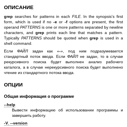
ОПИСАНИЕ
grep
searches for patterns in each
FILE
. In the synopsis's first
form, which is used if no
-e
or
-f
options are present, the first
operand
PATTERNS
is one or more patterns separated by newline
characters, and
grep
prints each line that matches a pattern.
Typically
PATTERNS
should be quoted when
grep
is used in a
shell command.
Если
ФАЙЛ
задан как «
-
», под ним подразумевается
стандартный поток ввода. Если
ФАЙЛ
не задан, то в случае
рекурсивного поиска будет выполнен анализ рабочего
каталога, а в случае нерекурсивного поиска будет выполнено
чтение из стандартного потока ввода.
ОПЦИИ
Общая информация о программе
--help
Вывести информацию об использовании программы и
завершить работу.
-V
,
--version