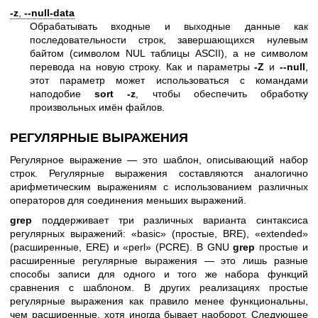
-z
,
--null-data
Обрабатывать входные и выходные данные как
последовательности строк, завершающихся нулевым
байтом (символом NUL таблицы ASCII), а не символом
перевода на новую строку. Как и параметры
-Z
и
--null
,
этот параметр может использоваться с командами
наподобие
sort -z
, чтобы обеспечить обработку
произвольных имён файлов.
РЕГУЛЯРНЫЕ ВЫРАЖЕНИЯ
Регулярное выражение — это шаблон, описывающий набор
строк. Регулярные выражения составляются аналогично
арифметическим выражениям с использованием различных
операторов для соединения меньших выражений.
grep
поддерживает три различных варианта синтаксиса
регулярных выражений: «basic» (простые, BRE), «extended»
(расширенные, ERE) и «perl» (PCRE). В GNU
grep
простые и
расширенные регулярные выражения — это лишь разные
способы записи для одного и того же набора функций
сравнения с шаблоном. В других реализациях простые
регулярные выражения как правило менее функциональны,
чем расширенные, хотя иногда бывает наоборот. Следующее