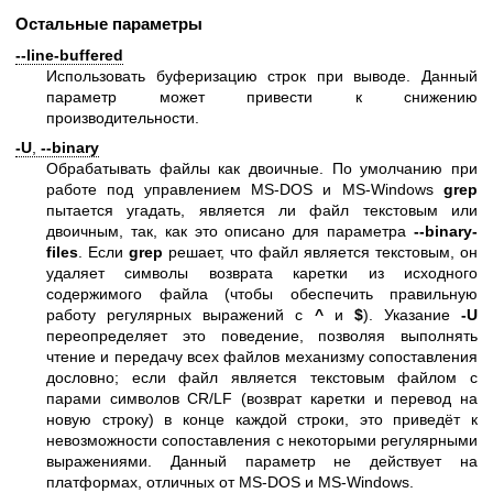
Остальные параметры
--line-buffered
Использовать буферизацию строк при выводе. Данный
параметр может привести к снижению
производительности.
-U
,
--binary
Обрабатывать файлы как двоичные. По умолчанию при
работе под управлением MS-DOS и MS-Windows
grep
пытается угадать, является ли файл текстовым или
двоичным, так, как это описано для параметра
--binary-
files
. Если
grep
решает, что файл является текстовым, он
удаляет символы возврата каретки из исходного
содержимого файла (чтобы обеспечить правильную
работу регулярных выражений с
^
и
$
). Указание
-U
переопределяет это поведение, позволяя выполнять
чтение и передачу всех файлов механизму сопоставления
дословно; если файл является текстовым файлом с
парами символов CR/LF (возврат каретки и перевод на
новую строку) в конце каждой строки, это приведёт к
невозможности сопоставления с некоторыми регулярными
выражениями. Данный параметр не действует на
платформах, отличных от MS-DOS и MS-Windows.