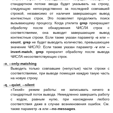
стандартном потоке ввода будет указывать на строку,
следующую непосредственно за последней совпавшей
строкой, независимо от наличия завершающих вывод
контекстных строк. Это позволяет продолжить поиск
вызывающему процессу. Когда утилита
grep
прекращает
обработку после обнаружения
ЧИСЛА
строк с
соответствиями, она выводит завершающие вывод
контекстные строки. Если также указан параметр
-c
или
--
count
,
grep
не будет выводить количество, превышающее
значение
ЧИСЛО
. Если также указан параметр
-v
или
--
invert-match
,
grep
прекратит обработку после вывода
ЧИСЛА
несоответствующих строк.
-o
,
--only-matching
Выводить только совпавшие (непустые) части строки с
соответствиями, при выводе помещая каждую такую часть
на новую строку.
-q
,
--quiet
,
--silent
«Тихий» режим работы: не записывать ничего в
стандартный поток вывода. Немедленно завершить работу
с кодом, равным нулю, при нахождении любого
соответствия даже в случае возникновения ошибок. См.
также параметр
-s
или
--no-messages
.