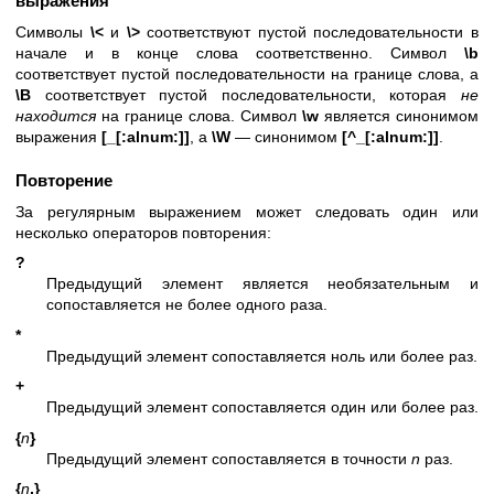
выражения
Символы
\<
и
\>
соответствуют пустой последовательности в
начале и в конце слова соответственно. Символ
\b
соответствует пустой последовательности на границе слова, а
\B
соответствует пустой последовательности, которая
не
находится
на границе слова. Символ
\w
является синонимом
выражения
[_[:alnum:]]
, а
\W
— синонимом
[^_[:alnum:]]
.
Повторение
За регулярным выражением может следовать один или
несколько операторов повторения:
?
Предыдущий элемент является необязательным и
сопоставляется не более одного раза.
*
Предыдущий элемент сопоставляется ноль или более раз.
+
Предыдущий элемент сопоставляется один или более раз.
{
n
}
Предыдущий элемент сопоставляется в точности
n
раз.
{
n
,}