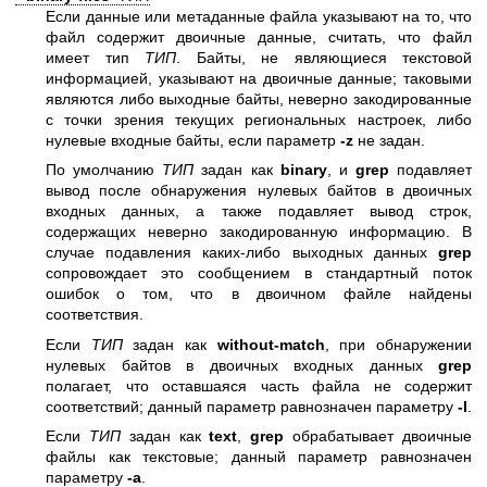
Если данные или метаданные файла указывают на то, что
файл содержит двоичные данные, считать, что файл
имеет тип
ТИП
. Байты, не являющиеся текстовой
информацией, указывают на двоичные данные; таковыми
являются либо выходные байты, неверно закодированные
с точки зрения текущих региональных настроек, либо
нулевые входные байты, если параметр
-z
не задан.
По умолчанию
ТИП
задан как
binary
, и
grep
подавляет
вывод после обнаружения нулевых байтов в двоичных
входных данных, а также подавляет вывод строк,
содержащих неверно закодированную информацию. В
случае подавления каких-либо выходных данных
grep
сопровождает это сообщением в стандартный поток
ошибок о том, что в двоичном файле найдены
соответствия.
Если
ТИП
задан как
without-match
, при обнаружении
нулевых байтов в двоичных входных данных
grep
полагает, что оставшаяся часть файла не содержит
соответствий; данный параметр равнозначен параметру
-I
.
Если
ТИП
задан как
text
,
grep
обрабатывает двоичные
файлы как текстовые; данный параметр равнозначен
параметру
-a
.