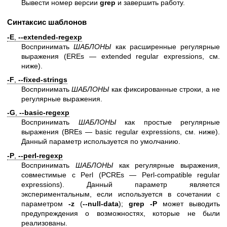
Вывести номер версии
grep
и завершить работу.
Синтаксис шаблонов
-E
,
--extended-regexp
Воспринимать
ШАБЛОНЫ
как расширенные регулярные
выражения (EREs — extended regular expressions, см.
ниже).
-F
,
--fixed-strings
Воспринимать
ШАБЛОНЫ
как фиксированные строки, а не
регулярные выражения.
-G
,
--basic-regexp
Воспринимать
ШАБЛОНЫ
как простые регулярные
выражения (BREs — basic regular expressions, см. ниже).
Данный параметр используется по умолчанию.
-P
,
--perl-regexp
Воспринимать
ШАБЛОНЫ
как регулярные выражения,
совместимые с Perl (PCREs — Perl-compatible regular
expressions). Данный параметр является
экспериментальным, если используется в сочетании с
параметром
-z
(
--null-data
);
grep -P
может выводить
предупреждения о возможностях, которые не были
реализованы.