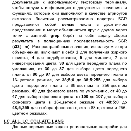
документации к используемому текстовому терминалу,
чтобы получить информацию о допустимых значениях и
функциях, которые они выполняют в качестве атрибутов
символов. Значения рассматриваемых подстрок SGR
представляют собой целые числа в десятичном
представлении и могут объединяться друг с другом через
точки с запятой.
grep
берёт на себя задачу сборки
результата в полноценную последовательность SGR
(
\33[
...
m
). Распространённые значения, используемые при
объединении, включают в себя
1
для получения жирного
шрифта,
4
для подчёркивания,
5
для мигания,
7
для
инвертирования цвета,
39
для цвета переднего плана по
умолчанию, от
30
до
37
для выбора цвета переднего
плана, от
90
до
97
для выбора цвета переднего плана в
16-цветном режиме, от
38;5;0
до
38;5;255
для выбора
цвета переднего плана в 88-цветном и 256-цветном
режимах,
49
для фонового цвета по умолчанию, от
40
до
47
для выбора фонового цвета, от
100
до
107
для выбора
фонового цвета в 16-цветном режиме, от
48;5;0
до
48;5;255
для выбора фонового цвета в 88-цветном и 256-
цветном режимах.
LC_ALL
,
LC_COLLATE
,
LANG
Данные переменные задают региональные настройки для