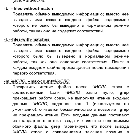
(автоматически).
-L
,
--files-without-match
Подавлять обычно выводимую информацию; вместо неё
выводить имя каждого входного файла, содержимое
которого не было бы выведено в нормальном режиме
работы, так как оно не содержит соответствий.
-l
,
--files-with-matches
Подавлять обычно выводимую информацию; вместо неё
выводить имя каждого входного файла, содержимое
которого было бы выведено в нормальном режиме
работы, так как оно содержит соответствия. Поиск в
каждом входном файле прекращается после нахождения
первого соответствия.
-m
ЧИСЛО
,
--max-count=
ЧИСЛО
Прекратить чтение файла после
ЧИСЛА
строк с
соответствиями. Если
ЧИСЛО
равно нулю,
grep
прекращает работу сразу, не выполняя чтение входных
данных.
ЧИСЛО
, заданное как -1 (используется по
умолчанию), считается бесконечностью и позволяет
grep
не прекращать чтение. Если входные данные поступают
из стандартного потока ввода и являются содержимым
обычного файла,
grep
гарантирует, что после вывода
ЧИСЛА
строк с совпадениями текущая позиция в