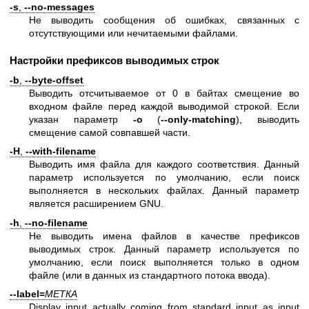
-s
,
--no-messages
Не выводить сообщения об ошибках, связанных с
отсутствующими или нечитаемыми файлами.
Настройки префиксов выводимых строк
-b
,
--byte-offset
Выводить отсчитываемое от 0 в байтах смещение во
входном файле перед каждой выводимой строкой. Если
указан параметр
-o
(
--only-matching
), выводить
смещение самой совпавшей части.
-H
,
--with-filename
Выводить имя файла для каждого соответствия. Данный
параметр используется по умолчанию, если поиск
выполняется в нескольких файлах. Данный параметр
является расширением GNU.
-h
,
--no-filename
Не выводить имена файлов в качестве префиксов
выводимых строк. Данный параметр используется по
умолчанию, если поиск выполняется только в одном
файле (или в данных из стандартного потока ввода).
--label=
МЕТКА
Display input actually coming from standard input as input