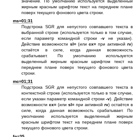
значение. По умолчанию используется выделенный
жирным красным шрифтом текст на переднем плане
поверх текущего фонового цвета строки.
ms=01;31
Подстрока SGR для непустого совпавшего текста в
выбранной строке (используется только в том случае,
если параметр командной строки
-v
не указан).
Действие возможности
sl=
(или
cx=
при активной
rv
)
остаётся в силе, когда данная возможность
срабатывает. По умолчанию используется
выделенный жирным красным шрифтом текст на
переднем плане поверх текущего фонового цвета
строки.
mc=01;31
Подстрока SGR для непустого совпавшего текста в
контекстной строке (используется только в том случае,
если указан параметр командной строки
-v
). Действие
возможности
cx=
(или
sl=
при активной
rv
) остаётся в
силе, когда данная возможность срабатывает. По
умолчанию используется выделенный жирным
красным шрифтом текст на переднем плане поверх
текущего фонового цвета строки.
fn=35