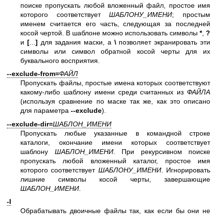
поиске пропускать любой вложенный файл, простое имя
которого соответствует
ШАБЛОНУ_ИМЕНИ
; простым
именем считается его часть, следующая за последней
косой чертой. В шаблоне можно использовать символы
*
,
?
и
[
...
]
для задания маски, а
\
позволяет экранировать эти
символы или символ обратной косой черты для их
буквального восприятия.
--exclude-from=
ФАЙЛ
Пропускать файлы, простые имена которых соответствуют
какому-либо шаблону имени среди считанных из
ФАЙЛА
(используя сравнение по маске так же, как это описано
для параметра
--exclude
).
--exclude-dir=
ШАБЛОН_ИМЕНИ
Пропускать любые указанные в командной строке
каталоги, окончание имени которых соответствует
шаблону
ШАБЛОН_ИМЕНИ
. При рекурсивном поиске
пропускать любой вложенный каталог, простое имя
которого соответствует
ШАБЛОНУ_ИМЕНИ
. Игнорировать
лишние символы косой черты, завершающие
ШАБЛОН_ИМЕНИ
.
-I
Обрабатывать двоичные файлы так, как если бы они не