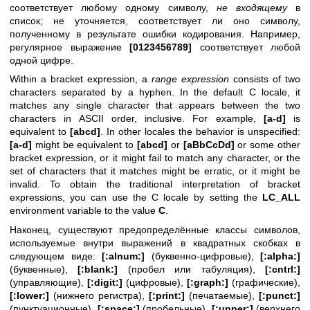
соответствует любому одному символу,
не входящему
в
список; не уточняется, соответствует ли оно символу,
полученному в результате ошибки кодирования. Например,
регулярное выражение
[0123456789]
соответствует любой
одной цифре.
Within a bracket expression, a
range expression
consists of two
characters separated by a hyphen. In the default C locale, it
matches any single character that appears between the two
characters in ASCII order, inclusive. For example,
[a-d]
is
equivalent to
[abcd]
. In other locales the behavior is unspecified:
[a-d]
might be equivalent to
[abcd]
or
[aBbCcDd]
or some other
bracket expression, or it might fail to match any character, or the
set of characters that it matches might be erratic, or it might be
invalid. To obtain the traditional interpretation of bracket
expressions, you can use the C locale by setting the
LC_ALL
environment variable to the value
C
.
Наконец, существуют предопределённые классы символов,
используемые внутри выражений в квадратных скобках в
следующем виде:
[:alnum:]
(буквенно-цифровые),
[:alpha:]
(буквенные),
[:blank:]
(пробел или табуляция),
[:cntrl:]
(управляющие),
[:digit:]
(цифровые),
[:graph:]
(графические),
[:lower:]
(нижнего регистра),
[:print:]
(печатаемые),
[:punct:]
(пунктуационные),
[:space:]
(пробельные),
[:upper:]
(верхнего