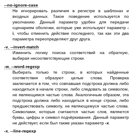
--no-ignore-case
Не игнорировать различия в регистре в шаблонах и
входных данных. Такое поведение используется по
умолчанию. Данный параметр удобен для передачи
сценариям оболочки, которые уже используют параметр
-
i
, чтобы отменить действие последнего, так как эти два
параметра переопределяют друг друга.
-v
,
--invert-match
Изменить логику поиска соответствий на обратную,
выбирая несоответствующие строки.
-w
,
--word-regexp
Выбирать только те строки, в которых найденные
соответствия образуют целые слова. Проверка
заключается в том, что совпавшая подстрока должна либо
находиться в начале строки, либо следовать за символом,
не являющимся частью слова. Аналогичным образом, эта
подстрока должна либо находиться в конце строки, либо
предшествовать символу, не являющемуся частью слова.
Символами, которые считаются частью слов, являются
буквы, цифры и символ подчёркивания. Данный параметр
не действует, если был также указан параметр
-x
.
-x
,
--line-regexp