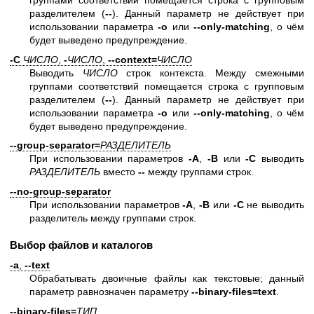
группами соответствий помещается строка с групповым
разделителем (
--
). Данный параметр не действует при
использовании параметра
-o
или
--only-matching
, о чём
будет выведено предупреждение.
-C
ЧИСЛО
,
-
ЧИСЛО
,
--context=
ЧИСЛО
Выводить
ЧИСЛО
строк контекста. Между смежными
группами соответствий помещается строка с групповым
разделителем (
--
). Данный параметр не действует при
использовании параметра
-o
или
--only-matching
, о чём
будет выведено предупреждение.
--group-separator=
РАЗДЕЛИТЕЛЬ
При использовании параметров
-A
,
-B
или
-C
выводить
РАЗДЕЛИТЕЛЬ
вместо
--
между группами строк.
--no-group-separator
При использовании параметров
-A
,
-B
или
-C
не выводить
разделитель между группами строк.
Выбор файлов и каталогов
-a
,
--text
Обрабатывать двоичные файлы как текстовые; данный
параметр равнозначен параметру
--binary-files=text
.
--binary-files=
ТИП