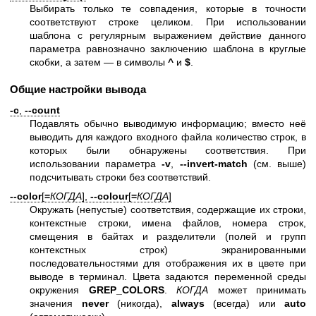
Выбирать только те совпадения, которые в точности
соответствуют строке целиком. При использовании
шаблона с регулярным выражением действие данного
параметра равнозначно заключению шаблона в круглые
скобки, а затем — в символы
^
и
$
.
Общие настройки вывода
-c
,
--count
Подавлять обычно выводимую информацию; вместо неё
выводить для каждого входного файла количество строк, в
которых были обнаружены соответствия. При
использовании параметра
-v
,
--invert-match
(см. выше)
подсчитывать строки без соответствий.
--color
[
=
КОГДА
],
--colour
[
=
КОГДА
]
Окружать (непустые) соответствия, содержащие их строки,
контекстные строки, имена файлов, номера строк,
смещения в байтах и разделители (полей и групп
контекстных строк) экранированными
последовательностями для отображения их в цвете при
выводе в терминал. Цвета задаются переменной среды
окружения
GREP_COLORS
.
КОГДА
может принимать
значения
never
(никогда),
always
(всегда) или
auto