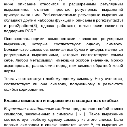
ниже описание относится к расширенным регулярным
выражениям; отличия простых регулярных выражений
приведены за ним. Perl-совместимые регулярные выражения
обладают другим набором функций и описаны в
pcre2syntax(3)
и
pcre2pattern(3)
, однако работают, только если включена
поддержка PCRE.
Основополагающими компонентами являются регулярные
выражения, которые соответствуют одному символу.
Большинство символов, включая все буквы и цифры, являются
регулярными выражениями, которые соответствуют самим
себе. Любой метасимвол, имеющий особое значение, можно
экранировать, расположив перед ним символ обратной косой
черты.
Точка
.
соответствует любому одному символу. Не уточняется,
соответствует ли она символу, полученному в результате
ошибки кодирования.
Классы символов и выражения в квадратных скобках
Выражение в квадратных скобках
представляет собой список
символов, заключённых в символы
[
и
]
. Такое выражение
соответствует любому одному символу из этого списка. Если
первым символом в списке является карет
^
, то выражение