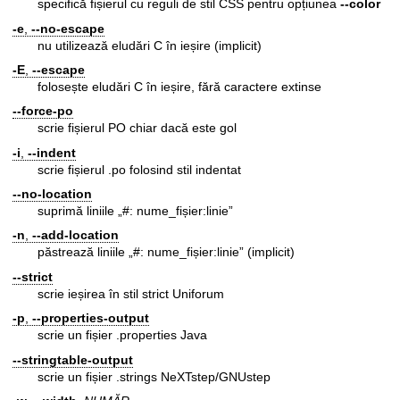
specifică fișierul cu reguli de stil CSS pentru opțiunea
--color
-e
,
--no-escape
nu utilizează eludări C în ieșire (implicit)
-E
,
--escape
folosește eludări C în ieșire, fără caractere extinse
--force-po
scrie fișierul PO chiar dacă este gol
-i
,
--indent
scrie fișierul .po folosind stil indentat
--no-location
suprimă liniile „#: nume_fișier:linie”
-n
,
--add-location
păstrează liniile „#: nume_fișier:linie” (implicit)
--strict
scrie ieșirea în stil strict Uniforum
-p
,
--properties-output
scrie un fișier .properties Java
--stringtable-output
scrie un fișier .strings NeXTstep/GNUstep