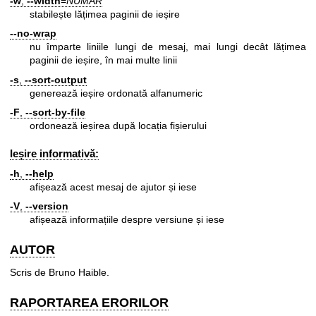
-w
,
--width
=
NUMĂR
stabilește lățimea paginii de ieșire
--no-wrap
nu împarte liniile lungi de mesaj, mai lungi decât lățimea
paginii de ieșire, în mai multe linii
-s
,
--sort-output
generează ieșire ordonată alfanumeric
-F
,
--sort-by-file
ordonează ieșirea după locația fișierului
Ieșire informativă:
-h
,
--help
afișează acest mesaj de ajutor și iese
-V
,
--version
afișează informațiile despre versiune și iese
AUTOR
Scris de Bruno Haible.
RAPORTAREA ERORILOR