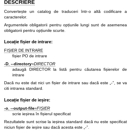
DESCRIERE
Convertește un catalog de traduceri într-o altă codificare a
caracterelor.
Argumentele obligatorii pentru opțiunile lungi sunt de asemenea
obligatorii pentru opțiunile scurte.
Locație fișier de intrare:
FIȘIER DE INTRARE
fișier PO de intrare
-D
,
--directory
=
DIRECTOR
adaugă DIRECTOR la listă pentru căutarea fișierelor de
intrare
Dacă nu este dat nici un fișier de intrare sau dacă este „-”, se va
citi intrarea standard.
Locație fișier de ieșire:
-o
,
--output-file
=
FIȘIER
scrie ieșirea în fișierul specificat
Rezultatele sunt scrise la ieșirea standard dacă nu este specificat
niciun fișier de ieșire sau dacă acesta este „-”.