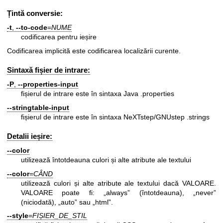
Țintă conversie:
-t
,
--to-code
=
NUME
codificarea pentru ieșire
Codificarea implicită este codificarea localizării curente.
Sintaxă fișier de intrare:
-P
,
--properties-input
fișierul de intrare este în sintaxa Java .properties
--stringtable-input
fișierul de intrare este în sintaxa NeXTstep/GNUstep .strings
Detalii ieșire:
--color
utilizează întotdeauna culori și alte atribute ale textului
--color
=
CÂND
utilizează culori și alte atribute ale textului dacă VALOARE.
VALOARE poate fi: „always” (întotdeauna), „never”
(niciodată), „auto” sau „html”.
--style
=
FIȘIER_DE_STIL