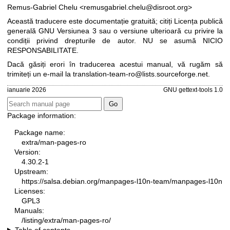
Remus-Gabriel Chelu <remusgabriel.chelu@disroot.org>
Această traducere este documentație gratuită; citiți
Licența publică
generală GNU Versiunea 3
sau o versiune ulterioară cu privire la
condiții privind drepturile de autor. NU se asumă NICIO
RESPONSABILITATE.
Dacă găsiți erori în traducerea acestui manual, vă rugăm să
trimiteți un e-mail la
translation-team-ro@lists.sourceforge.net
.
ianuarie 2026
GNU gettext-tools 1.0
Package information:
Package name:
extra/man-pages-ro
Version:
4.30.2-1
Upstream:
https://salsa.debian.org/manpages-l10n-team/manpages-l10n
Licenses:
GPL3
Manuals:
/listing/extra/man-pages-ro/
Table of contents