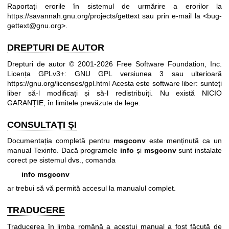
Raportați erorile în sistemul de urmărire a erorilor la
https://savannah.gnu.org/projects/gettext
sau prin e-mail la <bug-
gettext@gnu.org>.
DREPTURI DE AUTOR
Drepturi de autor © 2001-2026 Free Software Foundation, Inc.
Licența GPLv3+: GNU GPL versiunea 3 sau ulterioară
https://gnu.org/licenses/gpl.html
Acesta este software liber: sunteți
liber să-l modificați și să-l redistribuiți. Nu există NICIO
GARANȚIE, în limitele prevăzute de lege.
CONSULTAȚI ȘI
Documentația completă pentru
msgconv
este menținută ca un
manual Texinfo. Dacă programele
info
și
msgconv
sunt instalate
corect pe sistemul dvs., comanda
info msgconv
ar trebui să vă permită accesul la manualul complet.
TRADUCERE
Traducerea în limba română a acestui manual a fost făcută de