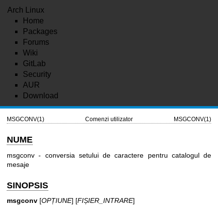
Arch Linux
Home
Packages
Forums
Wiki
GitLab
Security
AUR
Download
MSGCONV(1)
Comenzi utilizator
MSGCONV(1)
NUME
msgconv - conversia setului de caractere pentru catalogul de
mesaje
SINOPSIS
msgconv
[
OPȚIUNE
] [
FIȘIER_INTRARE
]