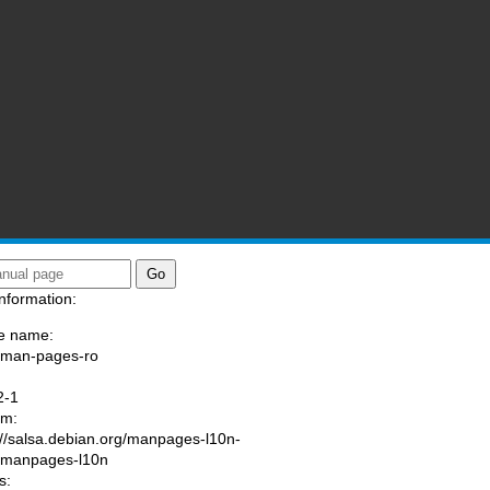
nformation:
e name:
/man-pages-ro
:
2-1
am:
://salsa.debian.org/manpages-l10n-
/manpages-l10n
s: