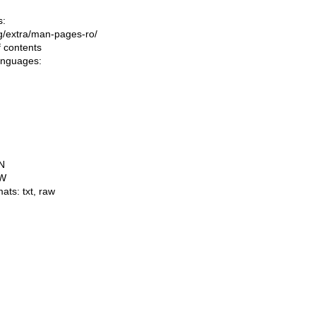
s:
ing/extra/man-pages-ro/
f contents
languages:
N
W
mats:
txt
,
raw