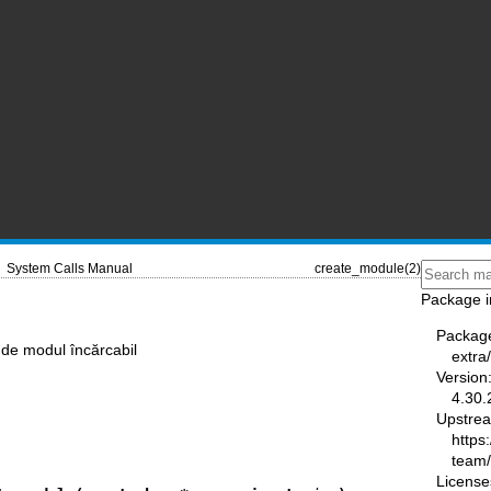
System Calls Manual
create_module(2)
Package i
Packag
 de modul încărcabil
extra
Version
4.30.
Upstre
https
team
License