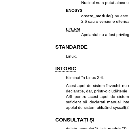
Nucleul nu a putut aloca 
ENOSYS
create_module
() nu este
2.6 sau o versiune ulterioa
EPERM
Apelantul nu a fost privile
STANDARDE
Linux.
ISTORIC
Eliminat în Linux 2.6.
Acest apel de sistem învechit nu e
declarație, dar, printr-o ciudățenie 
ABI pentru acest apel de sistem
suficient să declarați manual int
apelul de sistem utilizând
syscall(2
CONSULTAȚI ȘI
delete_module(2)
,
init_module(2)
,