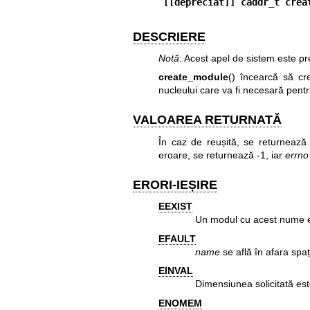
[[depreciat]] caddr_t crea
DESCRIERE
Notă
: Acest apel de sistem este p
create_module
() încearcă să cr
nucleului care va fi necesară pentr
VALOAREA RETURNATĂ
În caz de reușită, se returnează 
eroare, se returnează -1, iar
errno
ERORI-IEȘIRE
EEXIST
Un modul cu acest nume e
EFAULT
name
se află în afara spa
EINVAL
Dimensiunea solicitată este
ENOMEM