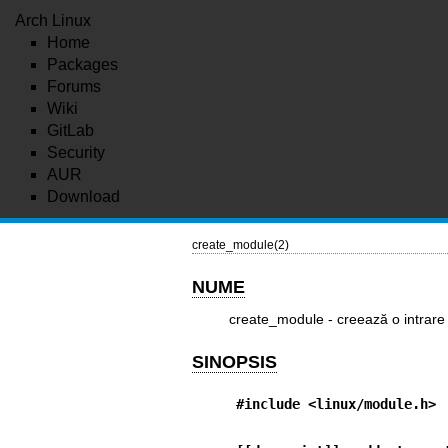
Arch Linux
Home
Packages
Forums
Wiki
GitLab
Security
AUR
Download
create_module(2)
NUME
create_module - creează o intrare
SINOPSIS
#include <linux/module.h>