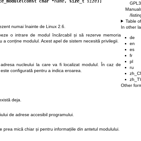
te_module(const char *
name
, size_t 
size
);
GPL3
Manual
/list
Table o
rezent numai înainte de Linux 2.6.
In other 
eeze o intrare de modul încărcabil și să rezerve memoria
de
u a conține modulul. Acest apel de sistem necesită privilegii.
en
es
fr
pl
adresa nucleului la care va fi localizat modulul. În caz de
ru
este configurată pentru a indica eroarea.
zh_C
zh_T
Other for
xistă deja.
țiului de adrese accesibil programului.
 prea mică chiar și pentru informațiile din antetul modulului.