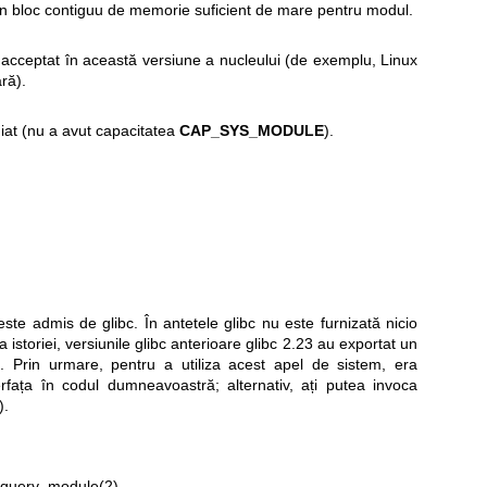
un bloc contiguu de memorie suficient de mare pentru modul.
 acceptat în această versiune a nucleului (de exemplu, Linux
ră).
giat (nu a avut capacitatea
CAP_SYS_MODULE
).
ste admis de glibc. În antetele glibc nu este furnizată nicio
a istoriei, versiunile glibc anterioare glibc 2.23 au exportat un
. Prin urmare, pentru a utiliza acest apel de sistem, era
erfața în codul dumneavoastră; alternativ, ați putea invoca
)
.
query_module(2)