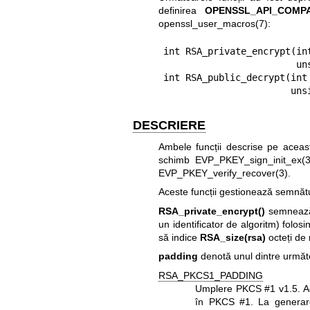
definirea
OPENSSL_API_COMP
openssl_user_macros(7)
:
int RSA_private_encrypt(in
                        unsigned char *to, RSA *rsa, int padding);

int RSA_public_decrypt(int 
     
DESCRIERE
Ambele funcții descrise pe această
schimb
EVP_PKEY_sign_init_ex(3
EVP_PKEY_verify_recover(3)
.
Aceste funcții gestionează semnătur
RSA_private_encrypt()
semnează
un identificator de algoritm) folos
să indice
RSA_size(rsa)
octeți de
padding
denotă unul dintre următ
RSA_PKCS1_PADDING
Umplere PKCS #1 v1.5. A
în PKCS #1. La generarea