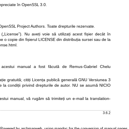
epreciate în OpenSSL 3.0.
penSSL Project Authors. Toate drepturile rezervate.
„License”). Nu aveți voie să utilizați acest fișier decât în
ne o copie din fișierul LICENSE din distribuția sursei sau de la
ense.html
.
acestui manual a fost făcută de Remus-Gabriel Chelu
e gratuită; citiți
Licența publică generală GNU Versiunea 3
re la condiții privind drepturile de autor. NU se asumă NICIO
cestui manual, vă rugăm să trimiteți un e-mail la
translation-
3.6.2
Powered by
archmanweb
, using
mandoc
for the conversion of manual pages.