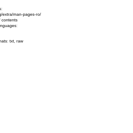
s:
ing/extra/man-pages-ro/
f contents
languages:
mats:
txt
,
raw