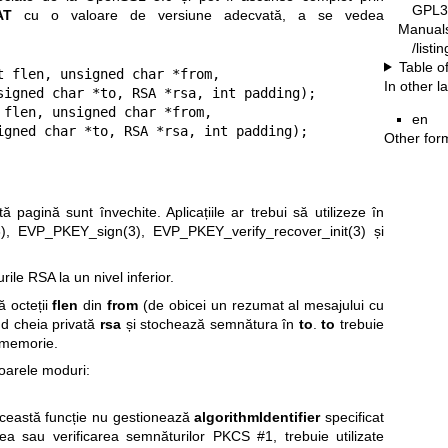
GPL3
AT
cu o valoare de versiune adecvată, a se vedea
Manual
/list
Table o
t flen, unsigned char *from,

In other 
flen, unsigned char *from,

en
                  unsigned char *to, RSA *rsa, int padding);
Other for
 pagină sunt învechite. Aplicațiile ar trebui să utilizeze în
)
,
EVP_PKEY_sign(3)
,
EVP_PKEY_verify_recover_init(3)
și
ile RSA la un nivel inferior.
 octeții
flen
din
from
(de obicei un rezumat al mesajului cu
ind cheia privată
rsa
și stochează semnătura în
to
.
to
trebuie
 memorie.
oarele moduri:
ceastă funcție nu gestionează
algorithmIdentifier
specificat
 sau verificarea semnăturilor PKCS #1, trebuie utilizate