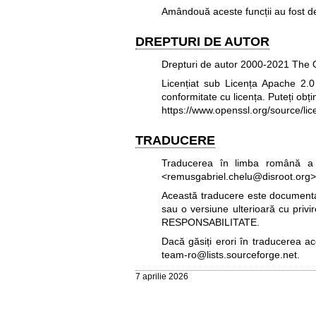
Amândouă aceste funcții au fost d
DREPTURI DE AUTOR
Drepturi de autor 2000-2021 The O
Licențiat sub Licența Apache 2.0 (
conformitate cu licența. Puteți obți
https://www.openssl.org/source/lic
TRADUCERE
Traducerea în limba română a 
<remusgabriel.chelu@disroot.org>
Această traducere este documentați
sau o versiune ulterioară cu privi
RESPONSABILITATE.
Dacă găsiți erori în traducerea a
team-ro@lists.sourceforge.net
.
7 aprilie 2026