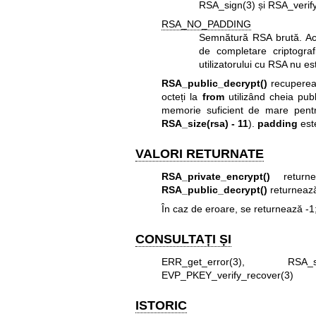
RSA_sign(3)
și
RSA_verify
RSA_NO_PADDING
Semnătură RSA brută. Ace
de completare criptograf
utilizatorului cu RSA nu es
RSA_public_decrypt()
recuperea
octeți la
from
utilizând cheia pub
memorie suficient de mare pent
RSA_size(rsa) - 11
).
padding
est
VALORI RETURNATE
RSA_private_encrypt()
returnea
RSA_public_decrypt()
returnează
În caz de eroare, se returnează -1;
CONSULTAȚI ȘI
ERR_get_error(3)
,
RSA_s
EVP_PKEY_verify_recover(3)
ISTORIC