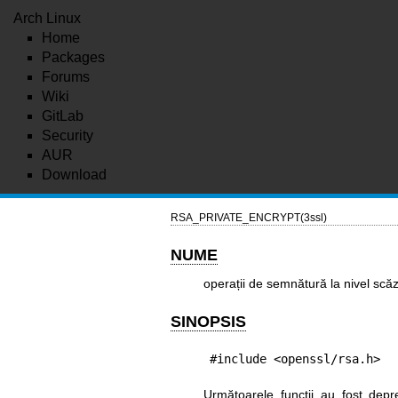
Arch Linux
Home
Packages
Forums
Wiki
GitLab
Security
AUR
Download
RSA_PRIVATE_ENCRYPT(3ssl)
NUME
operații de semnătură la nivel scă
SINOPSIS
#include <openssl/rsa.h>
Următoarele funcții au fost dep