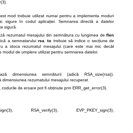
(3)
.
st mod trebuie utilizat
numai
pentru a implementa moduri
ic sigure în codul aplicației. Semnarea directă a datelor
te sigură.
ză rezumatul mesajului din semnătura cu lungimea de
flen
lică a semnatarului
rsa
.
to
trebuie să indice o secțiune de
ru a stoca rezumatul mesajului (care este mai mic decât
e modul de umplere utilizat pentru semnarea datelor.
ză dimensiunea semnăturii (adică RSA_size(rsa)).
 dimensiunea rezumatului mesajului recuperat.
 codurile de eroare pot fi obținute prin
ERR_get_error(3)
.
ign(3)
,
RSA_verify(3)
,
EVP_PKEY_sign(3)
,