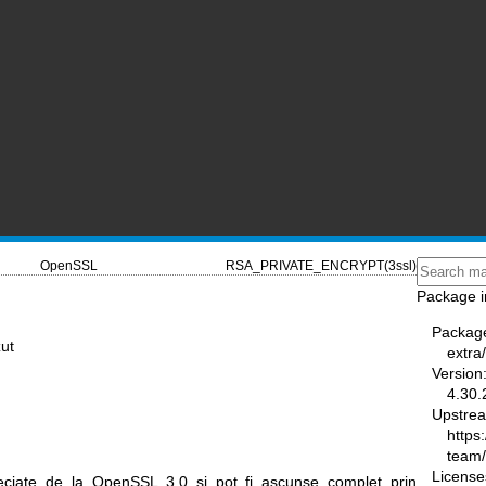
OpenSSL
RSA_PRIVATE_ENCRYPT(3ssl)
Package i
Packag
zut
extra
Version
4.30.
Upstre
https
team
License
reciate de la OpenSSL 3.0 și pot fi ascunse complet prin