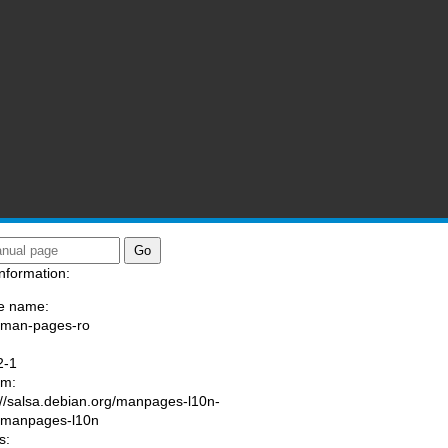
nformation:
e name:
/man-pages-ro
:
2-1
am:
://salsa.debian.org/manpages-l10n-
/manpages-l10n
s: