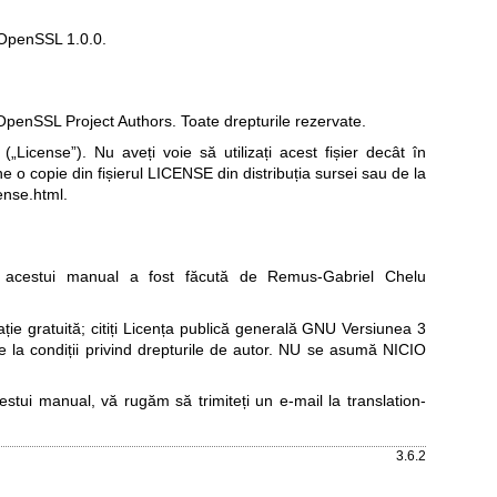
 OpenSSL 1.0.0.
penSSL Project Authors. Toate drepturile rezervate.
„License”). Nu aveți voie să utilizați acest fișier decât în
ne o copie din fișierul LICENSE din distribuția sursei sau de la
ense.html
.
acestui manual a fost făcută de Remus-Gabriel Chelu
e gratuită; citiți
Licența publică generală GNU Versiunea 3
re la condiții privind drepturile de autor. NU se asumă NICIO
cestui manual, vă rugăm să trimiteți un e-mail la
translation-
3.6.2