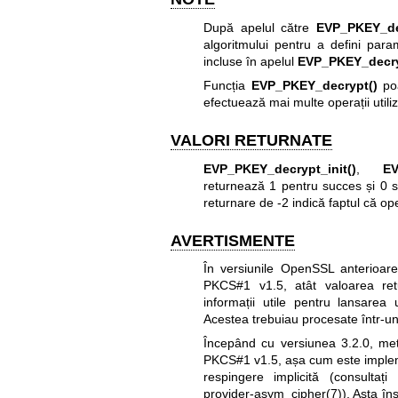
După apelul către
EVP_PKEY_dec
algoritmului pentru a defini param
incluse în apelul
EVP_PKEY_decry
Funcția
EVP_PKEY_decrypt()
poa
efectuează mai multe operații utili
VALORI RETURNATE
EVP_PKEY_decrypt_init()
,
EV
returnează 1 pentru succes și 0 s
returnare de -2 indică faptul că op
AVERTISMENTE
În versiunile OpenSSL anterioare 
PKCS#1 v1.5, atât valoarea r
informații utile pentru lansarea 
Acestea trebuiau procesate într-u
Începând cu versiunea 3.2.0, m
PKCS#1 v1.5, așa cum este implem
respingere implicită (consultați
provider-asym_cipher(7)
). Asta î