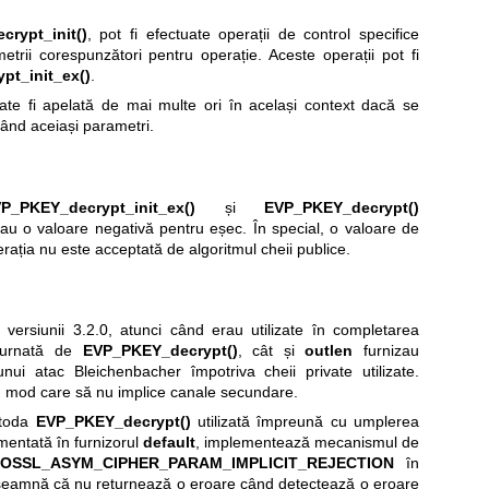
rypt_init()
, pot fi efectuate operații de control specifice
etrii corespunzători pentru operație. Aceste operații pot fi
pt_init_ex()
.
te fi apelată de mai multe ori în același context dacă se
zând aceiași parametri.
P_PKEY_decrypt_init_ex()
și
EVP_PKEY_decrypt()
au o valoare negativă pentru eșec. În special, o valoare de
erația nu este acceptată de algoritmul cheii publice.
versiunii 3.2.0, atunci când erau utilizate în completarea
eturnată de
EVP_PKEY_decrypt()
, cât și
outlen
furnizau
unui atac Bleichenbacher împotriva cheii private utilizate.
n mod care să nu implice canale secundare.
etoda
EVP_PKEY_decrypt()
utilizată împreună cu umplerea
entată în furnizorul
default
, implementează mecanismul de
OSSL_ASYM_CIPHER_PARAM_IMPLICIT_REJECTION
în
nseamnă că nu returnează o eroare când detectează o eroare