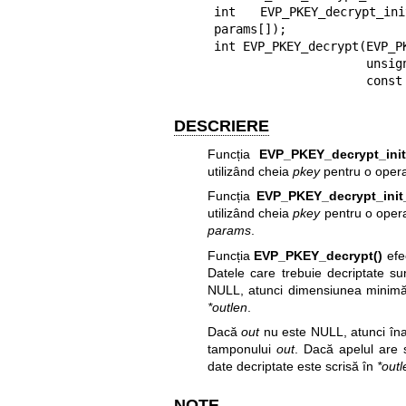
int EVP_PKEY_decrypt_in
params[]);

int EVP_PKEY_decrypt(EVP_PK
                     unsigned char *out, size_t *outlen,

        
DESCRIERE
Funcția
EVP_PKEY_decrypt_init
utilizând cheia
pkey
pentru o opera
Funcția
EVP_PKEY_decrypt_init
utilizând cheia
pkey
pentru o operaț
params
.
Funcția
EVP_PKEY_decrypt()
efec
Datele care trebuie decriptate sun
NULL, atunci dimensiunea minimă 
*outlen
.
Dacă
out
nu este NULL, atunci îna
tamponului
out
. Dacă apelul are 
date decriptate este scrisă în
*outl
NOTE