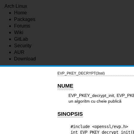
Arch Linux
Home
Packages
Forums
Wiki
GitLab
Security
AUR
Download
EVP_PKEY_DECRYPT(3ssl)
NUME
EVP_PKEY_decrypt_init, EVP_PKEY
un algoritm cu cheie publică
SINOPSIS
#include <openssl/evp.h>

int EVP_PKEY_decrypt_init(E