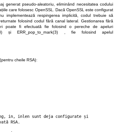
aj generat pseudo-aleatoriu, eliminând necesitatea codului
icațiile care folosesc OpenSSL. Dacă OpenSSL este configurat
nu implementează respingerea implicită, codul trebuie să
returnate folosind codul fără canal lateral. Gestionarea fără
ri poate fi efectuată fie folosind o pereche de apeluri
3)
și
ERR_pop_to_mark(3)
, fie folosind apelul
(pentru cheile RSA):