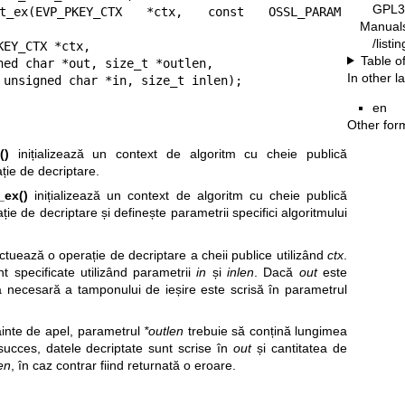
GPL3
it_ex(EVP_PKEY_CTX *ctx, const OSSL_PARAM 
Manual
/list
EY_CTX *ctx,

Table o
In other 
             const unsigned char *in, size_t inlen);
en
Other for
()
inițializează un context de algoritm cu cheie publică
ție de decriptare.
_ex()
inițializează un context de algoritm cu cheie publică
ie de decriptare și definește parametrii specifici algoritmului
tuează o operație de decriptare a cheii publice utilizând
ctx
.
t specificate utilizând parametrii
in
și
inlen
. Dacă
out
este
necesară a tamponului de ieșire este scrisă în parametrul
inte de apel, parametrul
*outlen
trebuie să conțină lungimea
succes, datele decriptate sunt scrise în
out
și cantitatea de
en
, în caz contrar fiind returnată o eroare.