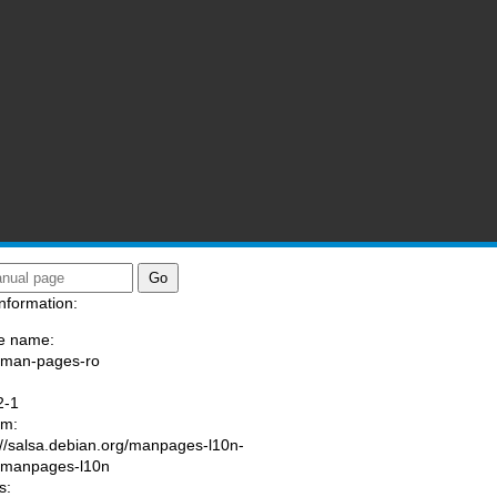
nformation:
e name:
/man-pages-ro
:
2-1
am:
://salsa.debian.org/manpages-l10n-
/manpages-l10n
s: