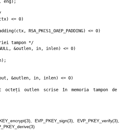
 eng);

tx) <= 0)

adding(ctx, RSA_PKCS1_OAEP_PADDING) <= 0)

iei tampon */

NULL, &outlen, in, inlen) <= 0)

);

out, &outlen, in, inlen) <= 0)

t octeți outlen scrise în memoria tampon de 
EY_encrypt(3)
,
EVP_PKEY_sign(3)
,
EVP_PKEY_verify(3)
,
_PKEY_derive(3)