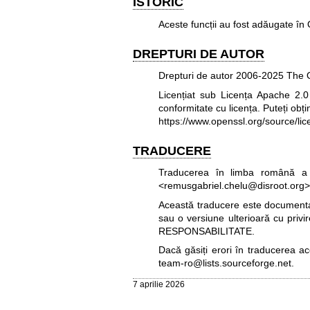
ISTORIC
Aceste funcții au fost adăugate în
DREPTURI DE AUTOR
Drepturi de autor 2006-2025 The O
Licențiat sub Licența Apache 2.0 (
conformitate cu licența. Puteți obți
https://www.openssl.org/source/lic
TRADUCERE
Traducerea în limba română a 
<remusgabriel.chelu@disroot.org>
Această traducere este documentați
sau o versiune ulterioară cu privi
RESPONSABILITATE.
Dacă găsiți erori în traducerea a
team-ro@lists.sourceforge.net
.
7 aprilie 2026