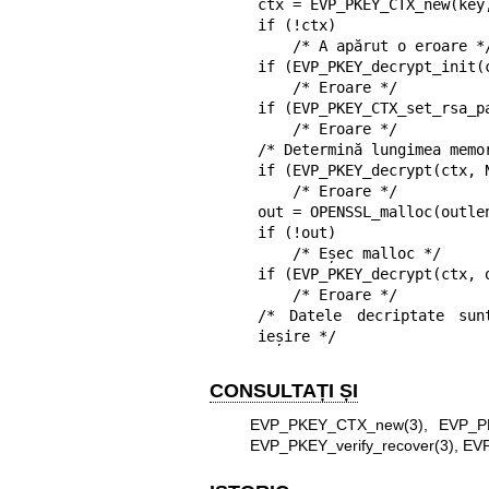
ctx = EVP_PKEY_CTX_new(key,
if (!ctx)

    /* A apărut o eroare */

if (EVP_PKEY_decrypt_init(c
    /* Eroare */

if (EVP_PKEY_CTX_set_rsa_p
    /* Eroare */

/* Determină lungimea memor
if (EVP_PKEY_decrypt(ctx, 
    /* Eroare */

out = OPENSSL_malloc(outlen
if (!out)

    /* Eșec malloc */

if (EVP_PKEY_decrypt(ctx, 
    /* Eroare */

/* Datele decriptate sun
ieșire */
CONSULTAȚI ȘI
EVP_PKEY_CTX_new(3)
,
EVP_PK
EVP_PKEY_verify_recover(3)
,
EVP