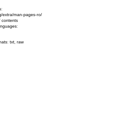
s:
ing/extra/man-pages-ro/
f contents
languages:
mats:
txt
,
raw