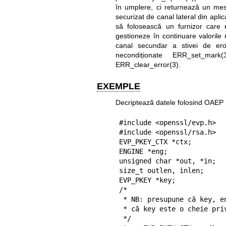
în umplere, ci returnează un mes
securizat de canal lateral din apl
să folosească un furnizor care 
gestioneze în continuare valorile 
canal secundar a stivei de ero
necondiționate
ERR_set_mark(
ERR_clear_error(3)
.
EXEMPLE
Decriptează datele folosind OAEP 
#include <openssl/evp.h>

#include <openssl/rsa.h>

EVP_PKEY_CTX *ctx;

ENGINE *eng;

unsigned char *out, *in;

size_t outlen, inlen;

EVP_PKEY *key;

/*

 * NB: presupune că key, eng, in, inlen sunt deja configurate și

 * că key este o cheie privată RSA.

 */
