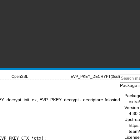
OpenSSL
EVP_PKEY_DECRYPT(3ssl)
Package i
Packag
_decrypt_init_ex, EVP_PKEY_decrypt - decriptare folosind
extra
Version
4.30.
Upstre
https
team
License
VP_PKEY_CTX *ctx);
