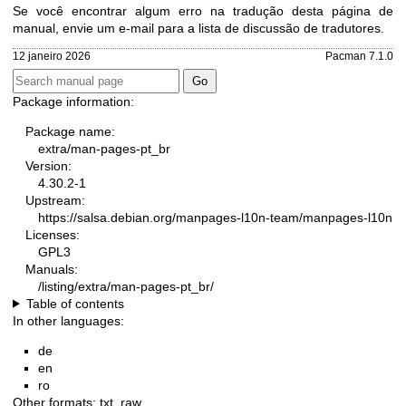
Se você encontrar algum erro na tradução desta página de
manual, envie um e-mail para
a lista de discussão de tradutores
.
12 janeiro 2026
Pacman 7.1.0
Package information:
Package name:
extra/man-pages-pt_br
Version:
4.30.2-1
Upstream:
https://salsa.debian.org/manpages-l10n-team/manpages-l10n
Licenses:
GPL3
Manuals:
/listing/extra/man-pages-pt_br/
Table of contents
In other languages:
de
en
ro
Other formats:
txt
,
raw