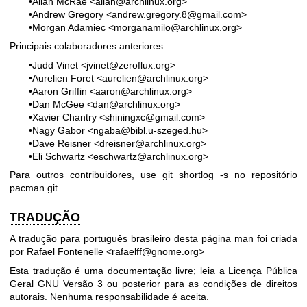
•Allan McRae <allan@archlinux.org>
•Andrew Gregory <andrew.gregory.8@gmail.com>
•Morgan Adamiec <morganamilo@archlinux.org>
Principais colaboradores anteriores:
•Judd Vinet <jvinet@zeroflux.org>
•Aurelien Foret <aurelien@archlinux.org>
•Aaron Griffin <aaron@archlinux.org>
•Dan McGee <dan@archlinux.org>
•Xavier Chantry <shiningxc@gmail.com>
•Nagy Gabor <ngaba@bibl.u-szeged.hu>
•Dave Reisner <dreisner@archlinux.org>
•Eli Schwartz <eschwartz@archlinux.org>
Para outros contribuidores, use git shortlog -s no repositório
pacman.git.
TRADUÇÃO
A tradução para português brasileiro desta página man foi criada
por Rafael Fontenelle <rafaelff@gnome.org>
Esta tradução é uma documentação livre; leia a
Licença Pública
Geral GNU Versão 3
ou posterior para as condições de direitos
autorais. Nenhuma responsabilidade é aceita.