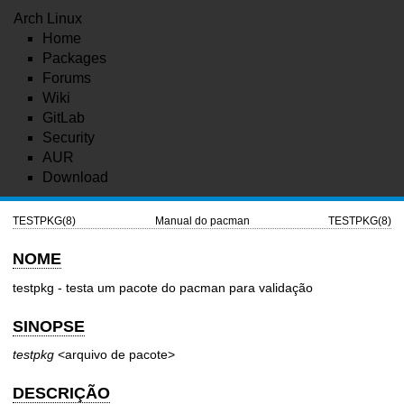
Arch Linux
Home
Packages
Forums
Wiki
GitLab
Security
AUR
Download
TESTPKG(8)
Manual do pacman
TESTPKG(8)
NOME
testpkg - testa um pacote do pacman para validação
SINOPSE
testpkg
<arquivo de pacote>
DESCRIÇÃO