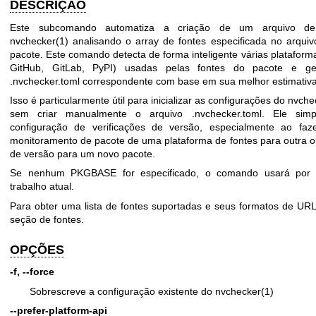
DESCRIÇÃO
Este subcomando automatiza a criação de um arquivo de 
nvchecker(1) analisando o array de fontes especificada no arqu
pacote. Este comando detecta de forma inteligente várias plataform
GitHub, GitLab, PyPI) usadas pelas fontes do pacote e ge
.nvchecker.toml
correspondente com base em sua melhor estimativa
Isso é particularmente útil para inicializar as configurações do nvc
sem criar manualmente o arquivo
.nvchecker.toml
. Ele simp
configuração de verificações de versão, especialmente ao fa
monitoramento de pacote de uma plataforma de fontes para outra ou 
de versão para um novo pacote.
Se nenhum
PKGBASE
for especificado, o comando usará por 
trabalho atual.
Para obter uma lista de fontes suportadas e seus formatos de URL
seção de fontes.
OPÇÕES
-f, --force
Sobrescreve a configuração existente do nvchecker(1)
--prefer-platform-api