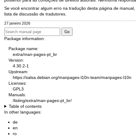
Se você encontrar algum erro na tradução desta página de manual,
lista de discussão de tradutores
.
27 janeiro 2026
Package information:
Package name:
extra/man-pages-pt_br
Version:
4.30.2-1
Upstream:
https://salsa.debian.org/manpages-l10n-team/manpages-l10n
Licenses:
GPL3
Manuals:
/listing/extra/man-pages-pt_br/
Table of contents
In other languages:
de
en
ro