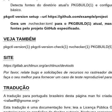
Detecta fontes do diretório atual’s PKGBUILD(1) e confi
básico.
pkgctl version setup --url
https://github.com/example/project
Gera um
.nvchecker.toml
para o PKGBUILD(1) atual, mas
fontes pelo projeto GitHub especificado.
VEJA TAMBÉM
pkgctl-version(1) pkgctl-version-check(1) nvchecker(1) PKGBUILD(5
SITE
https://gitlab.archlinux.org/archlinux/devtools
Por favor, relate bugs e solicitações de recursos no rastreador d
faça o seu melhor para fornecer um caso de teste reproduzível para
TRADUÇÃO
A tradução para português brasileiro desta página man foi criada
<rafaelff@gnome.org>
Esta tradução é uma documentação livre; leia a
Licença Pública 
posterior para as condições de direitos autorais. Nenhuma responsab