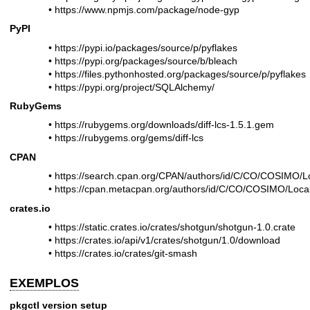
•
https://www.npmjs.com/package/node-gyp
PyPI
•
https://pypi.io/packages/source/p/pyflakes
•
https://pypi.org/packages/source/b/bleach
•
https://files.pythonhosted.org/packages/source/p/pyflakes
•
https://pypi.org/project/SQLAlchemy/
RubyGems
•
https://rubygems.org/downloads/diff-lcs-1.5.1.gem
•
https://rubygems.org/gems/diff-lcs
CPAN
•
https://search.cpan.org/CPAN/authors/id/C/CO/COSIMO/Lo
•
https://cpan.metacpan.org/authors/id/C/CO/COSIMO/Local
crates.io
•
https://static.crates.io/crates/shotgun/shotgun-1.0.crate
•
https://crates.io/api/v1/crates/shotgun/1.0/download
•
https://crates.io/crates/git-smash
EXEMPLOS
pkgctl version setup