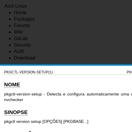
Arch Linux
Home
Packages
Forums
Wiki
GitLab
Security
AUR
Download
PKGCTL-VERSION-SETUP(1)
PK
NOME
pkgctl-version-setup - Detecta e configura automaticamente uma 
nvchecker
SINOPSE
pkgctl version setup [OPÇÕES] [PKGBASE...]