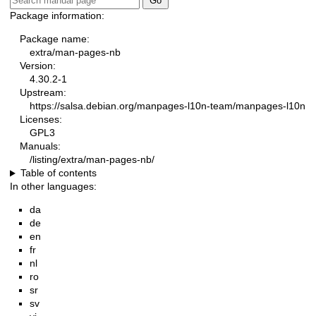
Package information:
Package name:
extra/man-pages-nb
Version:
4.30.2-1
Upstream:
https://salsa.debian.org/manpages-l10n-team/manpages-l10n
Licenses:
GPL3
Manuals:
/listing/extra/man-pages-nb/
Table of contents
In other languages:
da
de
en
fr
nl
ro
sr
sv