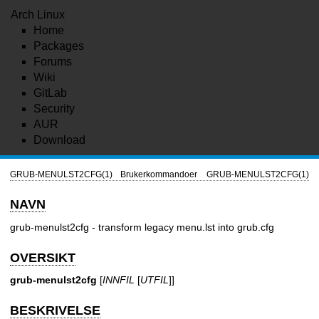
Arch Linux
Home
Packages
Forums
Wiki
GitLab
Security
AUR
Download
GRUB-MENULST2CFG(1)
Brukerkommandoer
GRUB-MENULST2CFG(1)
NAVN
grub-menulst2cfg - transform legacy menu.lst into grub.cfg
OVERSIKT
grub-menulst2cfg
[
INNFIL
[
UTFIL
]]
BESKRIVELSE