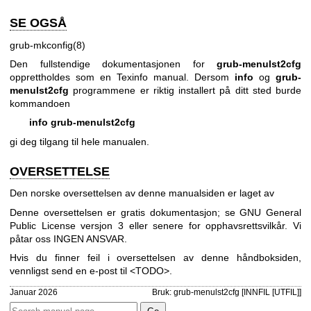
SE OGSÅ
grub-mkconfig(8)
Den fullstendige dokumentasjonen for
grub-menulst2cfg
opprettholdes som en Texinfo manual. Dersom
info
og
grub-
menulst2cfg
programmene er riktig installert på ditt sted burde
kommandoen
info grub-menulst2cfg
gi deg tilgang til hele manualen.
OVERSETTELSE
Den norske oversettelsen av denne manualsiden er laget av
Denne oversettelsen er gratis dokumentasjon; se
GNU General
Public License versjon 3
eller senere for opphavsrettsvilkår. Vi
påtar oss INGEN ANSVAR.
Hvis du finner feil i oversettelsen av denne håndboksiden,
vennligst send en e-post til <TODO>.
Januar 2026
Bruk: grub-menulst2cfg [INNFIL [UTFIL]]