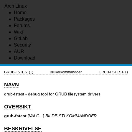
Arch Linux
Home
Packages
Forums
Wiki
GitLab
Security
AUR
Download
GRUB-FSTEST(1)
Brukerkommandoer
GRUB-FSTEST(1)
NAVN
grub-fstest - debug tool for GRUB filesystem drivers
OVERSIKT
grub-fstest
[
VALG
...]
BILDE-STI KOMMANDOER
BESKRIVELSE