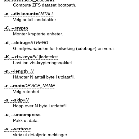
Compute ZFS dataset bootpath.
-c
,
--diskcount
=
ANTALL
Velg antall inndatafiler.
-C
,
--crypto
Monter krypterte enheter.
-d
,
--debug
=
STRENG
Gi miljøvariabelen for feilsøking («debug») en verdi.
-K
,
--zfs-key
=
FIL
|ledetekst
Last inn zfs-krypteringsnøkkel.
-n
,
--length
=
N
Håndter N antall byte i utdatafil.
-r
,
--root
=
DEVICE_NAME
Velg rotenhet.
-s
,
--skip
=
N
Hopp over N byte i utdatafil.
-u
,
--uncompress
Pakk ut data.
-v
,
--verbose
skriv ut detaljerte meldinger