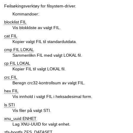
Feilsøkingsverktøy for filsystem-driver.
Kommandoer:
blocklist FIL
Vis blokkliste av valgt FIL.
cat FIL
Kopier valgt FIL til standardutdata.
cmp FIL LOKAL
Sammenlikn FIL med valgt LOKAL fil.
cp FIL LOKAL
Kopier FIL til valgt LOKAL fil.
crc FIL
Beregn crc32-kontrollsum av valgt FIL.
hex FIL
Vis innhold i valgt FIL i heksadesimal form.
ls STI
Vis filer på valgt STI.
xnu_uuid ENHET
Lag XNU-UUID for valgt enhet.
zfs-bootfs ZFS_DATASET