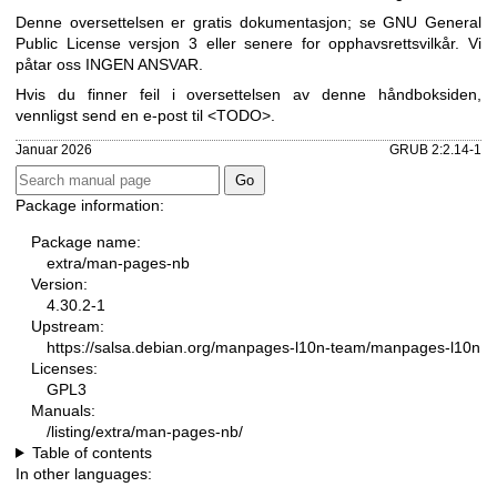
Denne oversettelsen er gratis dokumentasjon; se
GNU General
Public License versjon 3
eller senere for opphavsrettsvilkår. Vi
påtar oss INGEN ANSVAR.
Hvis du finner feil i oversettelsen av denne håndboksiden,
vennligst send en e-post til <TODO>.
Januar 2026
GRUB 2:2.14-1
Package information:
Package name:
extra/man-pages-nb
Version:
4.30.2-1
Upstream:
https://salsa.debian.org/manpages-l10n-team/manpages-l10n
Licenses:
GPL3
Manuals:
/listing/extra/man-pages-nb/
Table of contents
In other languages: