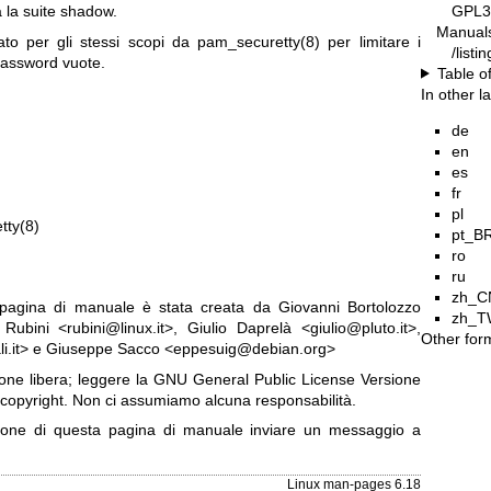
GPL3
 la suite shadow.
Manual
sato per gli stessi scopi da
pam_securetty(8)
per limitare i
/listi
 password vuote.
Table o
In other 
de
en
es
fr
pl
tty(8)
pt_B
ro
ru
zh_C
a pagina di manuale è stata creata da Giovanni Bortolozzo
zh_T
Rubini <rubini@linux.it>, Giulio Daprelà <giulio@pluto.it>,
Other for
ali.it> e Giuseppe Sacco <eppesuig@debian.org>
ne libera; leggere la
GNU General Public License Versione
 copyright. Non ci assumiamo alcuna responsabilità.
uzione di questa pagina di manuale inviare un messaggio a
Linux man-pages 6.18