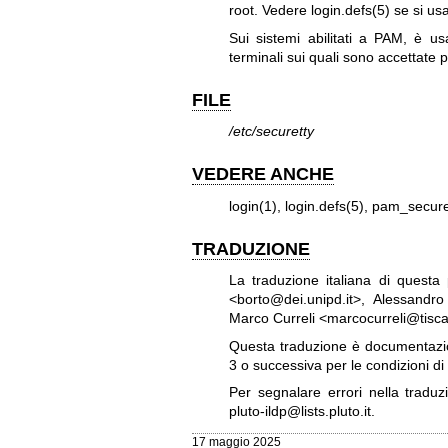
root. Vedere
login.defs(5)
se si usa
Sui sistemi abilitati a PAM, è u
terminali sui quali sono accettate
FILE
/etc/securetty
VEDERE ANCHE
login(1)
,
login.defs(5)
,
pam_secure
TRADUZIONE
La traduzione italiana di quest
<borto@dei.unipd.it>, Alessandro 
Marco Curreli <marcocurreli@tisc
Questa traduzione è documentazio
3
o successiva per le condizioni di
Per segnalare errori nella trad
pluto-ildp@lists.pluto.it
.
17 maggio 2025