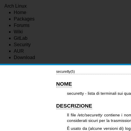
Arch Linux
Home
Packages
Forums
Wiki
GitLab
Security
AUR
Download
securetty(5)
NOME
securetty - lista di terminali sui qu
DESCRIZIONE
Il file
/etc/securetty
contiene i nom
considerati sicuri per la trasmissio
È usato da (alcune versioni di)
log