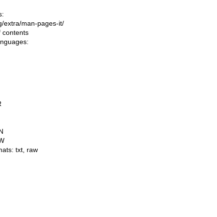
s:
ng/extra/man-pages-it/
f contents
languages:
R
N
W
mats:
txt
,
raw