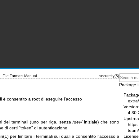
File Formats Manual
securetty(5)
Package i
Packag
ali è consentito a root di eseguire l'accesso
extra
Version
4.30.
Upstre
i dei terminali (uno per riga, senza
/dev/
iniziale) che sono
https
ne di certi "token" di autenticazione.
team
License
in(1)
per limitare i terminali sui quali è consentito l'accesso a