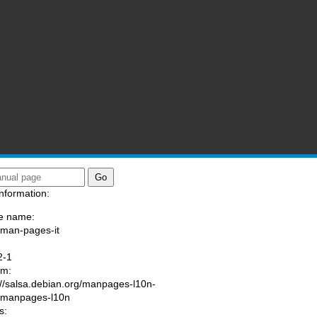
nformation:
e name:
/man-pages-it
:
2-1
am:
://salsa.debian.org/manpages-l10n-
/manpages-l10n
s: