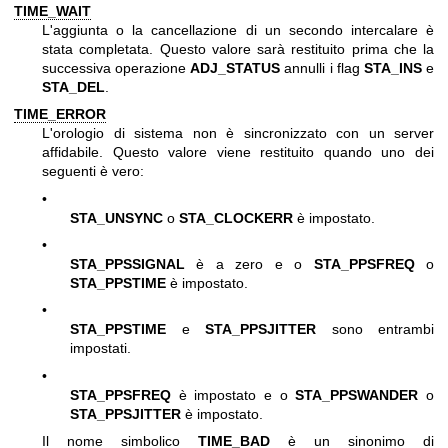
TIME_WAIT
L'aggiunta o la cancellazione di un secondo intercalare è
stata completata. Questo valore sarà restituito prima che la
successiva operazione
ADJ_STATUS
annulli i flag
STA_INS
e
STA_DEL
.
TIME_ERROR
L'orologio di sistema non è sincronizzato con un server
affidabile. Questo valore viene restituito quando uno dei
seguenti è vero:
•
STA_UNSYNC
o
STA_CLOCKERR
è impostato.
•
STA_PPSSIGNAL
è a zero e o
STA_PPSFREQ
o
STA_PPSTIME
è impostato.
•
STA_PPSTIME
e
STA_PPSJITTER
sono entrambi
impostati.
•
STA_PPSFREQ
è impostato e o
STA_PPSWANDER
o
STA_PPSJITTER
è impostato.
Il nome simbolico
TIME_BAD
è un sinonimo di