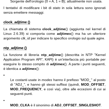
Sorgente dell'orologio (0 = A, 1 = B); attualmente non usata.
I tentativi di modificare i bit di
stato
in sola lettura sono ignorati
senza emettere messaggi.
clock_adjtime ()
La chiamata di sistema
clock_adjtime
() (aggiunta nel kernel di
Linux 2.6.39) si comporta come
adjtimex
() ma ha un ulteriore
argomento
clk_id
per indicare lo specifico orologio sul quale agire.
ntp_adjtime ()
La funzione di libreria
ntp_adjtime
() (descritta in NTP "Kernel
Application Program API", KAPI) è un'interfaccia più portabile per
eseguire lo stesso compito di
adjtimex
(). A parte i punti seguenti,
è identica a
adjtimex
():
•
Le costanti usate in
modes
hanno il prefisso "MOD_" al posto
di "ADJ_", e hanno gli stessi suffissi (quindi,
MOD_OFFSET
,
MOD_FREQUENCY
, e così via), oltre alle eccezioni di cui ai
seguenti punti.
•
MOD_CLKA
è il sinonimo di
ADJ_OFFSET_SINGLESHOT
.