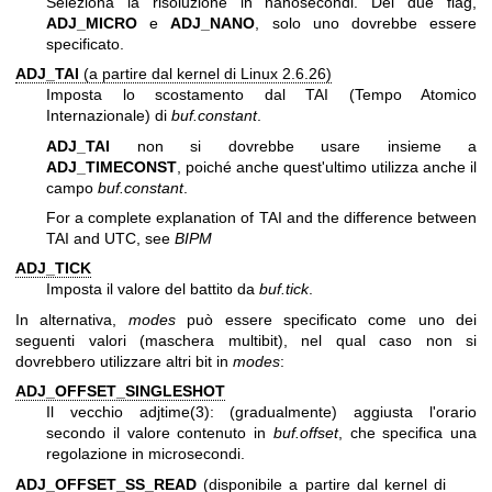
Seleziona la risoluzione in nanosecondi. Dei due flag,
ADJ_MICRO
e
ADJ_NANO
, solo uno dovrebbe essere
specificato.
ADJ_TAI
(a partire dal kernel di Linux 2.6.26)
Imposta lo scostamento dal TAI (Tempo Atomico
Internazionale) di
buf.constant
.
ADJ_TAI
non si dovrebbe usare insieme a
ADJ_TIMECONST
, poiché anche quest'ultimo utilizza anche il
campo
buf.constant
.
For a complete explanation of TAI and the difference between
TAI and UTC, see
BIPM
ADJ_TICK
Imposta il valore del battito da
buf.tick
.
In alternativa,
modes
può essere specificato come uno dei
seguenti valori (maschera multibit), nel qual caso non si
dovrebbero utilizzare altri bit in
modes
:
ADJ_OFFSET_SINGLESHOT
Il vecchio
adjtime(3)
: (gradualmente) aggiusta l'orario
secondo il valore contenuto in
buf.offset
, che specifica una
regolazione in microsecondi.
ADJ_OFFSET_SS_READ
(disponibile a partire dal kernel di