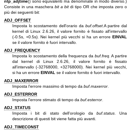
ntp_adjtime
() sono equivalenti ma denominate in modo diverso.)
Consiste in una maschera
bit a bit
di tipo OR che imposta zero o
più dei seguenti bit:
ADJ_OFFSET
Imposta lo scostamento dell'orario da
buf.offset
.A partire dal
kernel di Linux 2.6.26, il valore fornito è fissato all'intervallo
(-0.5s, +0.5s). Nei kernel più vecchi si ha un errore
EINVAL
se il valore fornito è fuori intervallo.
ADJ_FREQUENCY
Imposta lo scostamento della frequenza da
buf.freq
. A partire
dal kernel di Linux 2.6.26, il valore fornito è fissato
all'intervallo (-32768000, +32768000). Nei kernel più vecchi,
si ha un errore
EINVAL
se il valore fornito è fuori intervallo.
ADJ_MAXERROR
Imposta l'errore massimo di tempo da
buf.maxerror
.
ADJ_ESTERROR
Imposta l'errore stimato di tempo da
buf.esterror
.
ADJ_STATUS
Imposta i bit di stato dell'orologio da
buf.status
. Una
descrizione di questi bit viene fatta più avanti.
ADJ_TIMECONST