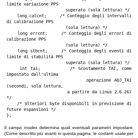
limite variazione PPS

                        superato (sola lettura) */

    long calcnt;     /* Conteggio degli intervalli 
di calibrazione PPS

                        (sola lettura) */

    long errcnt;     /* Conteggio degli errori di 
calibrazione PPS

                        (sola lettura) */

    long stbcnt;     /* Conteggio degli eventi di 
limite di stabilità PPS

                        superato (sola lettura) */

    int tai;         /* Scostamento TAI, come 
impostato dall'ultima

                        operazione ADJ_TAI 
(secondi, sola lettura,

                        a partire da Linux 2.6.26) 
*/

    /* Ulteriori byte disponibili in previsione di 
future espansioni */

};
Il campo
modes
determina quali eventuali parametri impostare.
(Come descritto più avanti in questa pagina, le costanti usate per