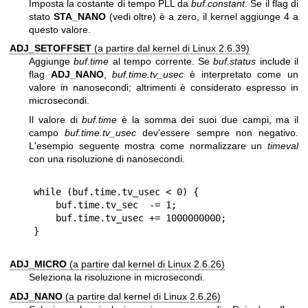
Imposta la costante di tempo PLL da
buf.constant
. Se il flag di
stato
STA_NANO
(vedi oltre) è a zero, il kernel aggiunge 4 a
questo valore.
ADJ_SETOFFSET
(a partire dal kernel di Linux 2.6.39)
Aggiunge
buf.time
al tempo corrente. Se
buf.status
include il
flag
ADJ_NANO
,
buf.time.tv_usec
è interpretato come un
valore in nanosecondi; altrimenti è considerato espresso in
microsecondi.
Il valore di
buf.time
è la somma dei suoi due campi, ma il
campo
buf.time.tv_usec
dev'essere sempre non negativo.
L'esempio seguente mostra come normalizzare un
timeval
con una risoluzione di nanosecondi.
while (buf.time.tv_usec < 0) {

    buf.time.tv_sec  -= 1;

    buf.time.tv_usec += 1000000000;

ADJ_MICRO
(a partire dal kernel di Linux 2.6.26)
Seleziona la risoluzione in microsecondi.
ADJ_NANO
(a partire dal kernel di Linux 2.6.26)