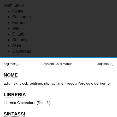
Arch Linux
Home
Packages
Forums
Wiki
GitLab
Security
AUR
Download
adjtimex(2)
System Calls Manual
adjtimex(2)
NOME
adjtimex, clock_adjtime, ntp_adjtime - regola l'orologio del kernel
LIBRERIA
Libreria C standard (
libc
,
-lc
)
SINTASSI