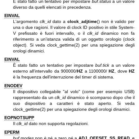
È stato fatto un tentativo per impostare
buf.status
a un valore
diverso da quelli elencati in precedenza.
EINVAL
L'argomento
clk_id
dato a
clock_adjtime
() non è valido per
una o due ragioni. Il valore di clock ID positivo in stile System-
V prefissato è fuori intervallo, o il
clk_id
dinamico non fa
riferimento a un'istanza valida di un oggetto orologio (clock
object). Si veda
clock_gettime(2)
per una spiegazione degli
orologi dinamici.
EINVAL
È stato fatto un tentativo per impostare
buf.tick
a un valore
esterno all'intervallo da 900000/
HZ
a 1100000/
HZ
, dove
HZ
è la frequenza dell'interruzione del timer di sistema.
ENODEV
Il dispositivo collegabile "al volo" (come per esempio USB)
rappresentato da un
clk_id
dinamico è scomparso dopo che il
suo dispositivo a caratteri è stato aperto. Si veda
clock_gettime(2)
per una spiegazione degli orologi dinamici.
EOPNOTSUPP
Il
clk_id
dato non supporta regolazioni.
EPERM
buf.modes
non è né a zero né a
ADJ_OFFSET_SS_READ
, e