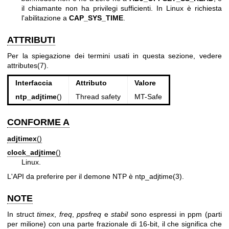
il chiamante non ha privilegi sufficienti. In Linux è richiesta
l'abilitazione a
CAP_SYS_TIME
.
ATTRIBUTI
Per la spiegazione dei termini usati in questa sezione, vedere
attributes(7)
.
Interfaccia
Attributo
Valore
ntp_adjtime
()
Thread safety
MT-Safe
CONFORME A
adjtimex
()
clock_adjtime
()
Linux.
L'API da preferire per il demone NTP è
ntp_adjtime(3)
.
NOTE
In struct
timex
,
freq
,
ppsfreq
e
stabil
sono espressi in ppm (parti
per milione) con una parte frazionale di 16-bit, il che significa che