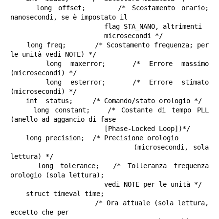
    long offset;     /* Scostamento orario; 
nanosecondi, se è impostato il

                        flag STA_NANO, altrimenti

                        microsecondi */

    long freq;       /* Scostamento frequenza; per 
le unità vedi NOTE) */

    long maxerror;   /* Errore massimo 
(microsecondi) */

    long esterror;   /* Errore stimato 
(microsecondi) */

    int  status;     /* Comando/stato orologio */

    long constant;   /* Costante di tempo PLL 
(anello ad aggancio di fase

                        [Phase-Locked Loop])*/

    long precision;  /* Precisione orologio

                        (microsecondi, sola 
lettura) */

    long tolerance;  /* Tolleranza frequenza 
orologio (sola lettura);

                        vedi NOTE per le unità */

    struct timeval time;

                     /* Ora attuale (sola lettura, 
eccetto che per
