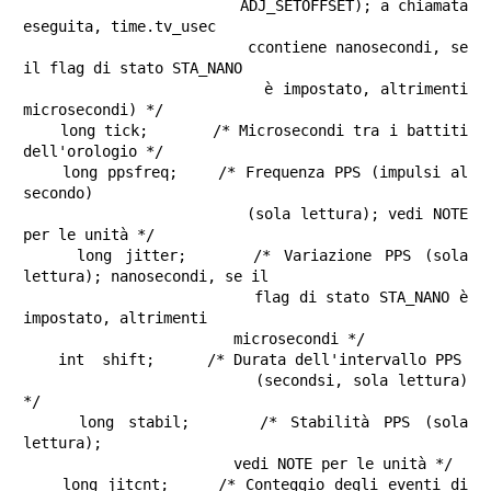
                        ADJ_SETOFFSET); a chiamata 
eseguita, time.tv_usec

                        ccontiene nanosecondi, se 
il flag di stato STA_NANO

                        è impostato, altrimenti 
microsecondi) */

    long tick;       /* Microsecondi tra i battiti 
dell'orologio */

    long ppsfreq;    /* Frequenza PPS (impulsi al 
secondo)

                        (sola lettura); vedi NOTE 
per le unità */

    long jitter;     /* Variazione PPS (sola 
lettura); nanosecondi, se il

                        flag di stato STA_NANO è 
impostato, altrimenti

                        microsecondi */

    int  shift;      /* Durata dell'intervallo PPS

                        (secondsi, sola lettura) 
*/

    long stabil;     /* Stabilità PPS (sola 
lettura);

                        vedi NOTE per le unità */

    long jitcnt;     /* Conteggio degli eventi di 