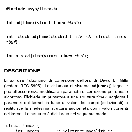
#include <sys/timex.h>
int adjtimex(struct timex *
buf
);
int clock_adjtime(clockid_t 
clk_id,
 struct timex 
*
buf
);
int ntp_adjtime(struct timex *
buf
);
DESCRIZIONE
Linux usa l'algoritmo di correzione dell'ora di David L. Mills
(vedere RFC 5905). La chiamata di sistema
adjtimex
() legge e
può all'occorrenza modificare i parametri di correzione per questo
algoritmo. Richiede un puntatore a una struttura
timex
, aggiorna i
parametri del kernel in base ai valori dei campi (selezionati) e
restituisce la medesima struttura aggiornata con i valori correnti
del kernel. La struttura è dichiarata nel seguente modo:
struct timex {

    int  modes;      /* Selettore modalità */
