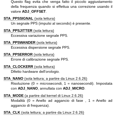
Questo flag evita che venga fatto il piccolo aggiustamento
della frequenza quando si effettua una correzione usando il
valore
ADJ_OFFSET
.
STA_PPSSIGNAL
(sola lettura)
Un segnale PPS (impulsi al secondo) è presente.
STA_PPSJITTER
(sola lettura)
Eccessiva variazione segnale PPS.
STA_PPSWANDER
(sola lettura)
Eccessiva dispersione segnale PPS.
STA_PPSERROR
(sola lettura)
Errore di calibrazione segnale PPS.
STA_CLOCKERR
(sola lettura)
Difetto hardware dell'orologio.
STA_NANO
(sola lettura; a partire da Linux 2.6.26)
Risoluzione (0 = microsecondi, 1 = nanosecondi). Impostata
con
ADJ_NANO
, annullata con
ADJ_MICRO
.
STA_MODE
(a partire dal kernel di Linux 2.6.26)
Modalità (0 = Anello ad aggancio di fase , 1 = Anello ad
aggancio di frequenza).
STA_CLK
(sola lettura; a partire da Linux 2.6.26)