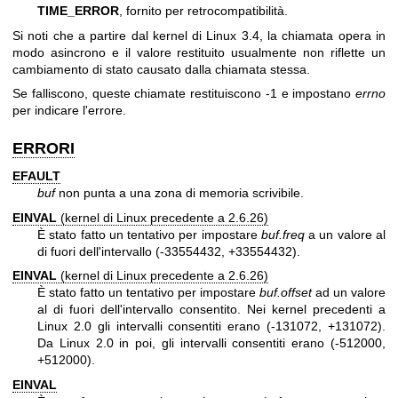
TIME_ERROR
, fornito per retrocompatibilità.
Si noti che a partire dal kernel di Linux 3.4, la chiamata opera in
modo asincrono e il valore restituito usualmente non riflette un
cambiamento di stato causato dalla chiamata stessa.
Se falliscono, queste chiamate restituiscono -1 e impostano
errno
per indicare l'errore.
ERRORI
EFAULT
buf
non punta a una zona di memoria scrivibile.
EINVAL
(kernel di Linux precedente a 2.6.26)
È stato fatto un tentativo per impostare
buf.freq
a un valore al
di fuori dell'intervallo (-33554432, +33554432).
EINVAL
(kernel di Linux precedente a 2.6.26)
È stato fatto un tentativo per impostare
buf.offset
ad un valore
al di fuori dell'intervallo consentito. Nei kernel precedenti a
Linux 2.0 gli intervalli consentiti erano (-131072, +131072).
Da Linux 2.0 in poi, gli intervalli consentiti erano (-512000,
+512000).
EINVAL