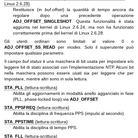
Linux 2.6.28)
Restituisce (in
buf.offset
) la quantità di tempo ancora da
regolare dopo una precedente operazione
ADJ_OFFSET_SINGLESHOT
. Questa funzionalità è stata
aggiunta nel kernel di Linux 2.6.24, ma non ha funzionato
correttamente prima del kernel di Linux 2.6.28.
Gli utenti ordinari sono limitati al valore 0 o
ADJ_OFFSET_SS_READ
per
modes
. Solo il superutente può
impostare qualsiasi parametro.
Il campo
buf.status
è una maschera di bit usata per impostare e/o
leggere bit di stato associati con l'implementazione NTP. Alcuni bit
nella maschera possono essere usati sia per leggere che per
impostare, mentre altri sono in sola lettura.
STA_PLL
(lettura-scrittura)
Abilita gli aggiornamenti in modalità anello agganciato in fase
(PLL, phase-locked loop) via
ADJ_OFFSET
.
STA_PPSFREQ
(lettura-scrittura)
Abilita la disciplina di frequenza PPS (impulsi al secondo).
STA_PPSTIME
(lettura-scrittura)
Abilita la disciplina di tempo PPS.
STA_FLL
(lettura-scrittura)