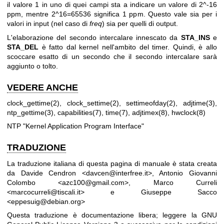
il valore 1 in uno di quei campi sta a indicare un valore di 2^-16
ppm, mentre 2^16=65536 significa 1 ppm. Questo vale sia per i
valori in input (nel caso di
freq
) sia per quelli di output.
L'elaborazione del secondo intercalare innescato da
STA_INS
e
STA_DEL
è fatto dal kernel nell'ambito del timer. Quindi, è allo
scoccare esatto di un secondo che il secondo intercalare sarà
aggiunto o tolto.
VEDERE ANCHE
clock_gettime(2)
,
clock_settime(2)
,
settimeofday(2)
,
adjtime(3)
,
ntp_gettime(3)
,
capabilities(7)
,
time(7)
,
adjtimex(8)
,
hwclock(8)
NTP "Kernel Application Program Interface"
TRADUZIONE
La traduzione italiana di questa pagina di manuale è stata creata
da Davide Cendron <davcen@interfree.it>, Antonio Giovanni
Colombo <azc100@gmail.com>, Marco Curreli
<marcocurreli@tiscali.it> e Giuseppe Sacco
<eppesuig@debian.org>
Questa traduzione è documentazione libera; leggere la
GNU