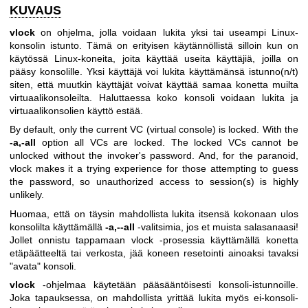
KUVAUS
vlock
on ohjelma, jolla voidaan lukita yksi tai useampi Linux-
konsolin istunto. Tämä on erityisen käytännöllistä silloin kun on
käytössä Linux-koneita, joita käyttää useita käyttäjiä, joilla on
pääsy konsolille. Yksi käyttäjä voi lukita käyttämänsä istunno(n/t)
siten, että muutkin käyttäjät voivat käyttää samaa konetta muilta
virtuaalikonsoleilta. Haluttaessa koko konsoli voidaan lukita ja
virtuaalikonsolien käyttö estää.
By default, only the current VC (virtual console) is locked. With the
-a,-all
option all VCs are locked. The locked VCs cannot be
unlocked without the invoker's password. And, for the paranoid,
vlock makes it a trying experience for those attempting to guess
the password, so unauthorized access to session(s) is highly
unlikely.
Huomaa, että on täysin mahdollista lukita itsensä kokonaan ulos
konsolilta käyttämällä
-a,--all
-valitsimia, jos et muista salasanaasi!
Jollet onnistu tappamaan vlock -prosessia käyttämällä konetta
etäpäätteeltä tai verkosta, jää koneen resetointi ainoaksi tavaksi
"avata" konsoli.
vlock
-ohjelmaa käytetään pääsääntöisesti konsoli-istunnoille.
Joka tapauksessa, on mahdollista yrittää lukita myös ei-konsoli-