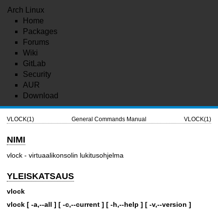
Arch Linux
Home
Packages
Forums
Wiki
GitLab
Security
AUR
Download
VLOCK(1)
General Commands Manual
VLOCK(1)
NIMI
vlock - virtuaalikonsolin lukitusohjelma
YLEISKATSAUS
vlock
vlock [ -a,--all ] [ -c,--current ] [ -h,--help ] [ -v,--version ]