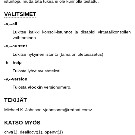
istuntoja, mutta tätä tukea ei ole kunnolla testattu.
VALITSIMET
-a,--all
Lukitse kaikki konsoli-istunnot ja disabloi virtuaalikonsolien
vaihtaminen.
-c,--current
Lukitse nykyinen istunto (tämä on oletusasetus).
-h,--help
Tulosta lyhyt avusteteksti.
-v,--version
Tulosta
vlockin
versionumero.
TEKIJÄT
Michael K. Johnson <johnsonm@redhat.com>
KATSO MYÖS
chvt(1)
,
deallocvt(1)
,
openvt(1)