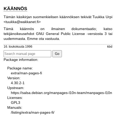
KÄÄNNÖS
Tämän käsikirjan suomenkielisen käännöksen tekivät Tuukka Urpi
<tuukka@wakkanet.fi>
Tämä käännös on ilmainen dokumentaatio; katso
tekijänoikeusehdot
GNU General Public License -versiosta 3
tai
uudemmasta. Emme ota vastuuta.
16. toukokuuta 1996
kbd
Package information:
Package name:
extra/man-pages-fi
Version:
4.30.2-1
Upstream:
https://salsa.debian.org/manpages-l10n-team/manpages-l10n
Licenses:
GPL3
Manuals:
/listing/extra/man-pages-fi/