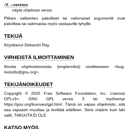
-V
,
--version
näytä ohjelman versio
Pitkien valitsinten pakolliset tai valinnaiset argumentit ovat
pakollisia tai valinnaisia myös vastaaville lyhyille.
TEKIJÄ
Kirjoittanut Debarshi Ray.
VIRHEISTÄ ILMOITTAMINEN
Ilmoita ohjelmistovioista (englanniksi) osoitteeseen <bug-
inetutils@gnu.org>.
TEKIJÄNOIKEUDET
Copyright © 2025 Free Software Foundation, Inc. Lisenssi
GPLv3+: GNU GPL versio 3 tai myöhempi
https://gnu.org/licenses/gpl.html
.
Tämä on vapaa ohjelmisto; sitä
saa vapaasti muuttaa ja levittää edelleen. Siinä määrin kuin laki
sallii, TAKUUTA EI OLE.
KATSO MYÖS