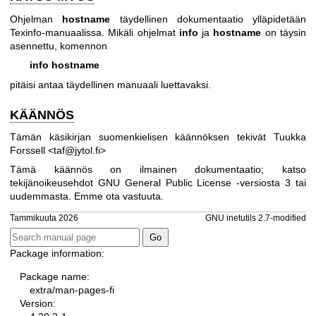
Ohjelman
hostname
täydellinen dokumentaatio ylläpidetään
Texinfo-manuaalissa. Mikäli ohjelmat
info
ja
hostname
on täysin
asennettu, komennon
info hostname
pitäisi antaa täydellinen manuaali luettavaksi.
KÄÄNNÖS
Tämän käsikirjan suomenkielisen käännöksen tekivät Tuukka
Forssell <taf@jytol.fi>
Tämä käännös on ilmainen dokumentaatio; katso
tekijänoikeusehdot
GNU General Public License -versiosta 3
tai
uudemmasta. Emme ota vastuuta.
Tammikuuta 2026
GNU inetutils 2.7-modified
Package information:
Package name:
extra/man-pages-fi
Version: