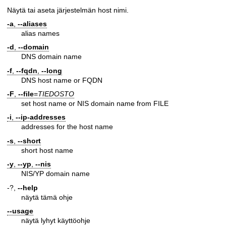
Näytä tai aseta järjestelmän host nimi.
-a
,
--aliases
alias names
-d
,
--domain
DNS domain name
-f
,
--fqdn
,
--long
DNS host name or FQDN
-F
,
--file
=
TIEDOSTO
set host name or NIS domain name from FILE
-i
,
--ip-addresses
addresses for the host name
-s
,
--short
short host name
-y
,
--yp
,
--nis
NIS/YP domain name
-?,
--help
näytä tämä ohje
--usage
näytä lyhyt käyttöohje