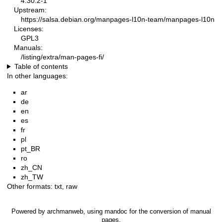
4.30.2-1
Upstream:
https://salsa.debian.org/manpages-l10n-team/manpages-l10n
Licenses:
GPL3
Manuals:
/listing/extra/man-pages-fi/
Table of contents
In other languages:
ar
de
en
es
fr
pl
pt_BR
ro
zh_CN
zh_TW
Other formats:
txt
,
raw
Powered by
archmanweb
, using
mandoc
for the conversion of manual
pages.