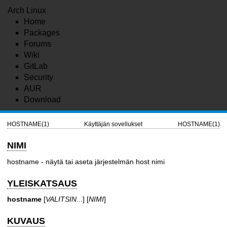
Arch Linux
Home
Packages
Forums
Wiki
GitLab
Security
AUR
Download
HOSTNAME(1)
Käyttäjän sovellukset
HOSTNAME(1)
NIMI
hostname - näytä tai aseta järjestelmän host nimi
YLEISKATSAUS
hostname
[
VALITSIN
...] [
NIMI
]
KUVAUS