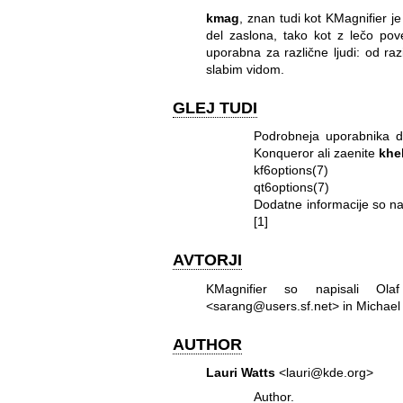
kmag
, znan tudi kot KMagnifier j
del zaslona, tako kot z lečo poveč
uporabna za različne ljudi: od raz
slabim vidom.
GLEJ TUDI
Podrobneja uporabnika d
Konqueror ali zaenite
khe
kf6options(7)
qt6options(7)
Dodatne informacije so na
[1]
AVTORJI
KMagnifier so napisali Ola
<sarang@users.sf.net> in Michael
AUTHOR
Lauri Watts
<lauri@kde.org>
Author.