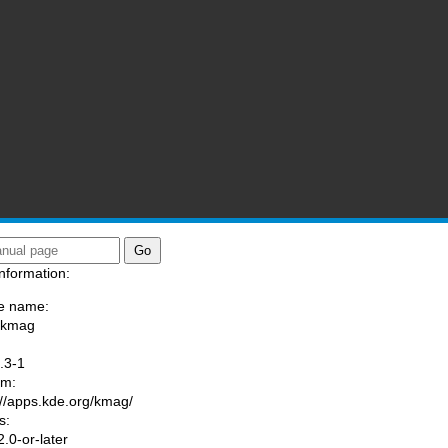
nformation:
e name:
/kmag
:
.3-1
am:
://apps.kde.org/kmag/
s:
.0-or-later