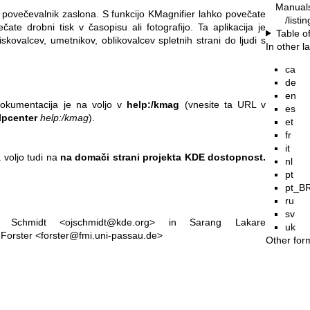
Manual
e povečevalnik zaslona. S funkcijo KMagnifier lahko povečate
/listi
ate drobni tisk v časopisu ali fotografijo. Ta aplikacija je
Table o
iskovalcev, umetnikov, oblikovalcev spletnih strani do ljudi s
In other 
ca
de
en
okumentacija je na voljo v
help:/kmag
(vnesite ta URL v
es
lpcenter
help:/kmag
).
et
fr
it
 voljo tudi na
na domači strani projekta KDE dostopnost.
nl
pt
pt_B
ru
sv
f Schmidt <ojschmidt@kde.org> in Sarang Lakare
uk
 Forster <forster@fmi.uni-passau.de>
Other for