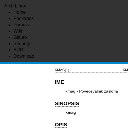
Arch Linux
Home
Packages
Forums
Wiki
GitLab
Security
AUR
Download
KMAG(1)
KMa
IME
kmag - Povečevalnik zaslona
SINOPSIS
kmag
OPIS