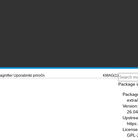
gnifier Uporabniki priročn
KMAG(1)
Package i
Packag
extra
Version
26.04
Upstre
https
License
GPL-2