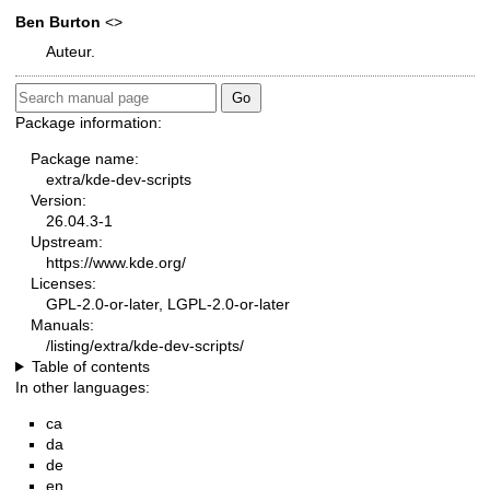
Ben Burton
<>
Auteur.
Package information:
Package name:
extra/kde-dev-scripts
Version:
26.04.3-1
Upstream:
https://www.kde.org/
Licenses:
GPL-2.0-or-later, LGPL-2.0-or-later
Manuals:
/listing/extra/kde-dev-scripts/
Table of contents
In other languages:
ca
da
de
en