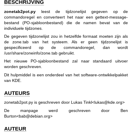
BESCHRIJVING
zonetab2pot.py
leest de tijdzonelijst gegeven op de
commandoregel en converteert het naar een gettext-message-
bestand (PO-sjabloonbestand) die de namen bevat van de
individuele tijdzones.
De gegeven tijdzonelijst zou in hetzelfde formaat moeten zijn als
de zone.tab van het systeem. Als er geen tijdzonelijst is
gespecificeerd op de commandoregel, dan wordt
/usr/share/zoneinfo/zone.tab gebruikt.
Het nieuwe PO-sjabloonbestand zal naar standaard uitvoer
worden geschreven.
Dit hulpmiddel is een onderdeel van het software-ontwikkelpakket
van KDE.
AUTEURS
zonetab2pot.py is geschreven door Lukas Tinkl<lukas@kde.org>
De manpage werd geschreven door Ben
Burton<bab@debian.org>
AUTEUR