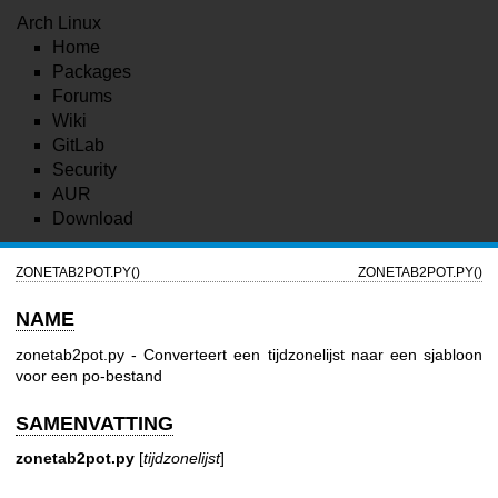
Arch Linux
Home
Packages
Forums
Wiki
GitLab
Security
AUR
Download
ZONETAB2POT.PY()
ZONETAB2POT.PY()
NAME
zonetab2pot.py - Converteert een tijdzonelijst naar een sjabloon
voor een po-bestand
SAMENVATTING
zonetab2pot.py
[
tijdzonelijst
]