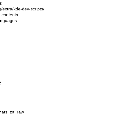
s:
ng/extra/kde-dev-scripts/
f contents
languages:
R
mats:
txt
,
raw