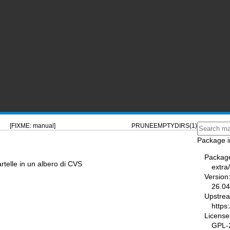
[FIXME: manual]
PRUNEEMPTYDIRS(1)
Package i
Packag
rtelle in un albero di CVS
extra
Version
26.04
Upstre
https
License
GPL-2