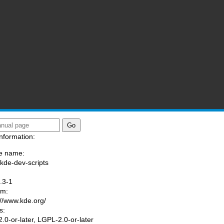
nformation:
e name:
/kde-dev-scripts
:
.3-1
am:
://www.kde.org/
s:
.0-or-later, LGPL-2.0-or-later