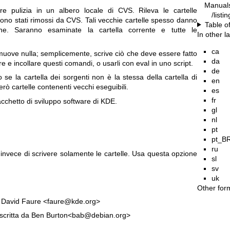
Manual
e pulizia in un albero locale di CVS. Rileva le cartelle
/listi
 sono stati rimossi da CVS. Tali vecchie cartelle spesso danno
Table o
ne. Saranno esaminate la cartella corrente e tutte le
In other 
ca
uove nulla; semplicemente, scrive ciò che deve essere fatto
da
 e incollare questi comandi, o usarli con eval in uno script.
de
e la cartella dei sorgenti non è la stessa della cartella di
en
ò cartelle contenenti vecchi eseguibili.
es
fr
cchetto di sviluppo software di KDE.
gl
nl
pt
pt_B
ru
invece di scrivere solamente le cartelle. Usa questa opzione
sl
sv
uk
Other for
da David Faure <faure@kde.org>
 scritta da Ben Burton<bab@debian.org>