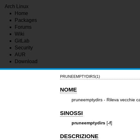
Arch Linux
Home
Packages
Forums
Wiki
GitLab
Security
AUR
Download
PRUNEEMPTYDIRS(1)
NOME
pruneemptydirs - Rileva vecchie ca
SINOSSI
pruneemptydirs
[
-f
]
DESCRIZIONE