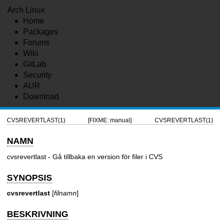
Arch Linux
Home
Packages
Forums
Wiki
GitLab
Security
AUR
Download
CVSREVERTLAST(1)
[FIXME: manual]
CVSREVERTLAST(1)
NAMN
cvsrevertlast - Gå tillbaka en version för filer i CVS
SYNOPSIS
cvsrevertlast
[
filnamn
]
BESKRIVNING