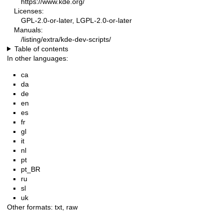
https://www.kde.org/
Licenses:
GPL-2.0-or-later, LGPL-2.0-or-later
Manuals:
/listing/extra/kde-dev-scripts/
Table of contents
In other languages:
ca
da
de
en
es
fr
gl
it
nl
pt
pt_BR
ru
sl
uk
Other formats:
txt
,
raw