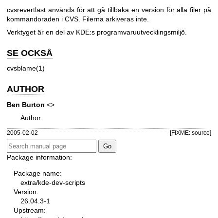
cvsrevertlast används för att gå tillbaka en version för alla filer på
kommandoraden i CVS. Filerna arkiveras inte.
Verktyget är en del av KDE:s programvaruutvecklingsmiljö.
SE OCKSÅ
cvsblame(1)
AUTHOR
Ben Burton
<>
Author.
2005-02-02
[FIXME: source]
Package information:
Package name:
extra/kde-dev-scripts
Version:
26.04.3-1
Upstream: