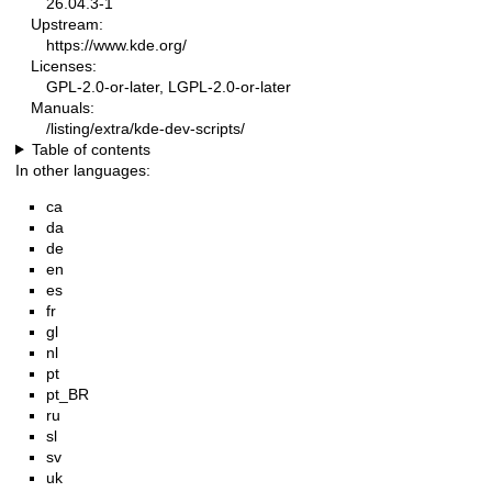
26.04.3-1
Upstream:
https://www.kde.org/
Licenses:
GPL-2.0-or-later, LGPL-2.0-or-later
Manuals:
/listing/extra/kde-dev-scripts/
Table of contents
In other languages:
ca
da
de
en
es
fr
gl
nl
pt
pt_BR
ru
sl
sv
uk