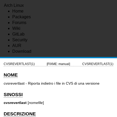
Arch Linux
Home
Packages
Forums
Wiki
GitLab
Security
AUR
Download
CVSREVERTLAST(1)
[FIXME: manual]
CVSREVERTLAST(1)
NOME
cvsrevertlast - Riporta indietro i file in CVS di una versione
SINOSSI
cvsrevertlast
[
nomefile
]
DESCRIZIONE