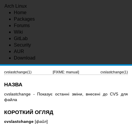
Arch Linux
Home
Packages
Forums
Wiki
GitLab
Security
AUR
Download
cvslastchange(1)
[FIXME: manual]
cvslastchange(1)
НАЗВА
cvslastchange - Показує останні зміни, внесені до CVS для
файла
КОРОТКИЙ ОГЛЯД
cvslastchange
[
файл
]