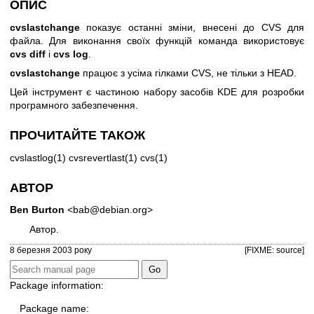
ОПИС
cvslastchange
показує останні зміни, внесені до CVS для
файла. Для виконання своїх функцій команда використовує
cvs diff
і
cvs log
.
cvslastchange
працює з усіма гілками CVS, не тільки з HEAD.
Цей інструмент є частиною набору засобів KDE для розробки
програмного забезпечення.
ПРОЧИТАЙТЕ ТАКОЖ
cvslastlog(1) cvsrevertlast(1) cvs(1)
АВТОР
Ben Burton
<bab@debian.org>
Автор.
8 березня 2003 року
[FIXME: source]
Package information:
Package name: