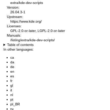
extra/kde-dev-scripts
Version:
26.04.3-1
Upstream:
https://www.kde.org/
Licenses:
GPL-2.0-or-later, LGPL-2.0-or-later
Manuals:
/listing/extra/kde-dev-scripts/
Table of contents
In other languages:
ca
da
de
en
es
fr
gl
it
nl
pt
pt_BR
ru