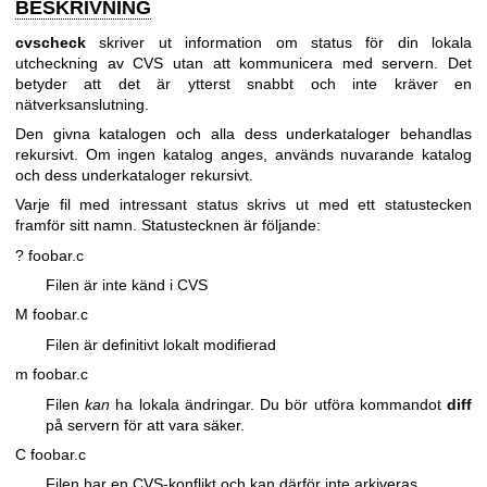
BESKRIVNING
cvscheck
skriver ut information om status för din lokala
utcheckning av CVS utan att kommunicera med servern. Det
betyder att det är ytterst snabbt och inte kräver en
nätverksanslutning.
Den givna katalogen och alla dess underkataloger behandlas
rekursivt. Om ingen katalog anges, används nuvarande katalog
och dess underkataloger rekursivt.
Varje fil med intressant status skrivs ut med ett statustecken
framför sitt namn. Statustecknen är följande:
? foobar.c
Filen är inte känd i CVS
M foobar.c
Filen är definitivt lokalt modifierad
m foobar.c
Filen
kan
ha lokala ändringar. Du bör utföra kommandot
diff
på servern för att vara säker.
C foobar.c
Filen har en CVS-konflikt och kan därför inte arkiveras.