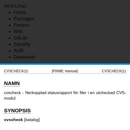
Arch Linux
Home
Packages
Forums
Wiki
GitLab
Security
AUR
Download
CVSCHECK(1)
[FIXME: manual]
CVSCHECK(1)
NAMN
cvscheck - Nerkopplad statusrapport för filer i en utcheckad CVS-
modul.
SYNOPSIS
cvscheck
[
katalog
]