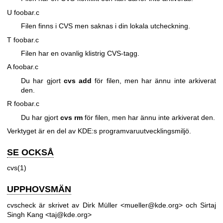
U foobar.c
Filen finns i CVS men saknas i din lokala utcheckning.
T foobar.c
Filen har en ovanlig klistrig CVS-tagg.
A foobar.c
Du har gjort
cvs
add
för filen, men har ännu inte arkiverat
den.
R foobar.c
Du har gjort
cvs
rm
för filen, men har ännu inte arkiverat den.
Verktyget är en del av KDE:s programvaruutvecklingsmiljö.
SE OCKSÅ
cvs(1)
UPPHOVSMÄN
cvscheck är skrivet av Dirk Müller <mueller@kde.org> och Sirtaj
Singh Kang <taj@kde.org>