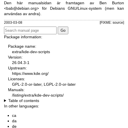
Den här manualsidan är framtagen av Ben Burton
<bab@debian.org> för Debians GNU/Linux-system (men kan
användas av andra).
2003-03-08
[FIXME: source]
Package information:
Package name:
extra/kde-dev-scripts
Version:
26.04.3-1
Upstream:
https://www.kde.org/
Licenses:
GPL-2.0-or-later, LGPL-2.0-or-later
Manuals:
/listing/extra/kde-dev-scripts/
Table of contents
In other languages:
ca
da
de