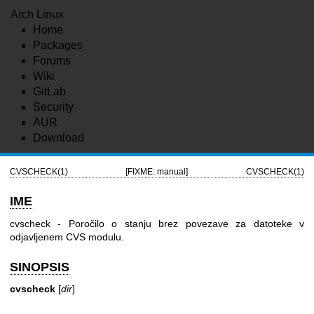
Arch Linux
Home
Packages
Forums
Wiki
GitLab
Security
AUR
Download
CVSCHECK(1)
[FIXME: manual]
CVSCHECK(1)
IME
cvscheck - Poročilo o stanju brez povezave za datoteke v
odjavljenem CVS modulu.
SINOPSIS
cvscheck
[
dir
]