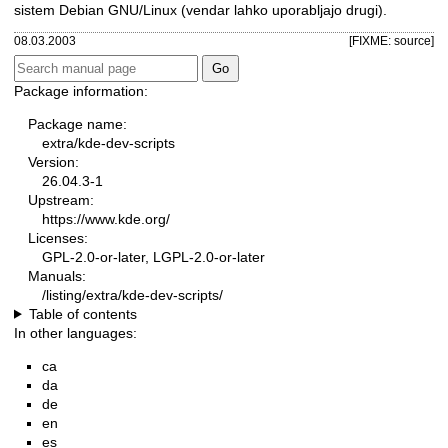
sistem Debian GNU/Linux (vendar lahko uporabljajo drugi).
08.03.2003
[FIXME: source]
Package information:
Package name:
extra/kde-dev-scripts
Version:
26.04.3-1
Upstream:
https://www.kde.org/
Licenses:
GPL-2.0-or-later, LGPL-2.0-or-later
Manuals:
/listing/extra/kde-dev-scripts/
Table of contents
In other languages:
ca
da
de
en
es