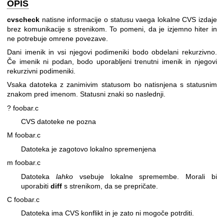
OPIS
cvscheck
natisne informacije o statusu vaega lokalne CVS izdaje
brez komunikacije s strenikom. To pomeni, da je izjemno hiter in
ne potrebuje omrene povezave.
Dani imenik in vsi njegovi podimeniki bodo obdelani rekurzivno.
Če imenik ni podan, bodo uporabljeni trenutni imenik in njegovi
rekurzivni podimeniki.
Vsaka datoteka z zanimivim statusom bo natisnjena s statusnim
znakom pred imenom. Statusni znaki so naslednji.
? foobar.c
CVS datoteke ne pozna
M foobar.c
Datoteka je zagotovo lokalno spremenjena
m foobar.c
Datoteka
lahko
vsebuje lokalne spremembe. Morali bi
uporabiti
diff
s strenikom, da se prepričate.
C foobar.c
Datoteka ima CVS konflikt in je zato ni mogoče potrditi.