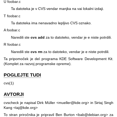
U foobar.c
Ta datoteka je v CVS vendar manjka na vai lokalni izdaji.
T foobar.c
Ta datoteka ima nenavadno lepljivo CVS oznako.
A foobar.c
Naredili ste
cvs
add
za to datoteko, vendar je e niste potrdili.
R foobar.c
Naredili ste
cvs
rm
za to datoteko, vendar je e niste potrdili.
Ta pripomoček je del programa KDE Software Development Kit.
(Komplet za razvoj programske opreme).
POGLEJTE TUDI
cvs(1)
AVTORJI
cvscheck je napisal Dirk Müller <mueller@kde.org> in Sirtaj Singh
Kang <taj@kde.org>
To stran priročnika je pripravil Ben Burton <bab@debian.org> za