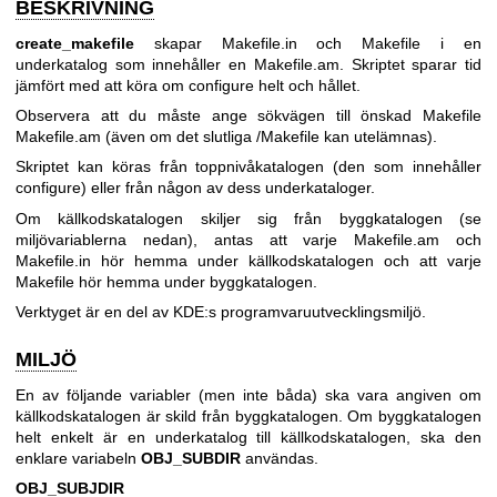
BESKRIVNING
create_makefile
skapar Makefile.in och Makefile i en
underkatalog som innehåller en Makefile.am. Skriptet sparar tid
jämfört med att köra om configure helt och hållet.
Observera att du måste ange sökvägen till önskad Makefile
Makefile.am (även om det slutliga /Makefile kan utelämnas).
Skriptet kan köras från toppnivåkatalogen (den som innehåller
configure) eller från någon av dess underkataloger.
Om källkodskatalogen skiljer sig från byggkatalogen (se
miljövariablerna nedan), antas att varje Makefile.am och
Makefile.in hör hemma under källkodskatalogen och att varje
Makefile hör hemma under byggkatalogen.
Verktyget är en del av KDE:s programvaruutvecklingsmiljö.
MILJÖ
En av följande variabler (men inte båda) ska vara angiven om
källkodskatalogen är skild från byggkatalogen. Om byggkatalogen
helt enkelt är en underkatalog till källkodskatalogen, ska den
enklare variabeln
OBJ_SUBDIR
användas.
OBJ_SUBJDIR