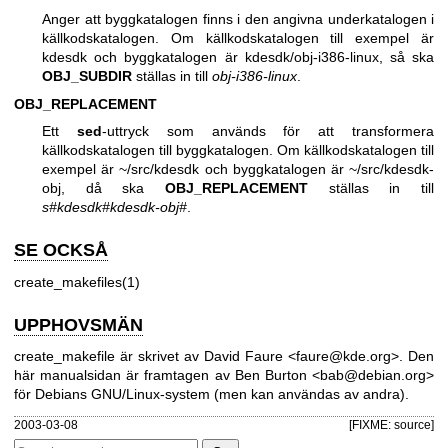
Anger att byggkatalogen finns i den angivna underkatalogen i
källkodskatalogen. Om källkodskatalogen till exempel är
kdesdk och byggkatalogen är kdesdk/obj-i386-linux, så ska
OBJ_SUBDIR
ställas in till
obj-i386-linux
.
OBJ_REPLACEMENT
Ett
sed
-uttryck som används för att transformera
källkodskatalogen till byggkatalogen. Om källkodskatalogen till
exempel är ~/src/kdesdk och byggkatalogen är ~/src/kdesdk-
obj, då ska
OBJ_REPLACEMENT
ställas in till
s#kdesdk#kdesdk-obj#
.
SE OCKSÅ
create_makefiles(1)
UPPHOVSMÄN
create_makefile är skrivet av David Faure <faure@kde.org>. Den
här manualsidan är framtagen av Ben Burton <bab@debian.org>
för Debians GNU/Linux-system (men kan användas av andra).
2003-03-08
[FIXME: source]