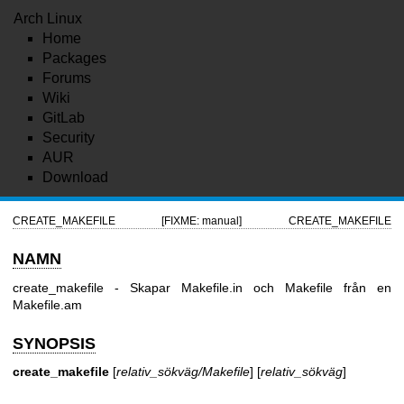
Arch Linux
Home
Packages
Forums
Wiki
GitLab
Security
AUR
Download
CREATE_MAKEFILE
[FIXME: manual]
CREATE_MAKEFILE
NAMN
create_makefile - Skapar Makefile.in och Makefile från en
Makefile.am
SYNOPSIS
create_makefile
[
relativ_sökväg/Makefile
] [
relativ_sökväg
]