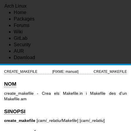
Arch Linux
Home
Packages
Forums
Wiki
GitLab
Security
AUR
Download
CREATE_MAKEFILE
[FIXME: manual]
CREATE_MAKEFILE
NOM
create_makefile - Crea els Makefile.in i Makefile des d'un
Makefile.am
SINOPSI
create_makefile
[
camí_relatiu/Makefile
] [
camí_relatiu
]