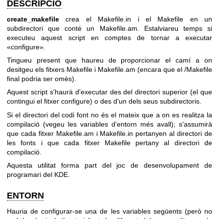
DESCRIPCIÓ
create_makefile
crea el Makefile.in i el Makefile en un
subdirectori que conté un Makefile.am. Estalviareu temps si
executeu aquest script en comptes de tornar a executar
«configure».
Tingueu present que haureu de proporcionar el camí a on
desitgeu els fitxers Makefile i Makefile.am (encara que el /Makefile
final podria ser omès).
Aquest script s'haurà d'executar des del directori superior (el que
contingui el fitxer configure) o des d'un dels seus subdirectoris.
Si el directori del codi font no és el mateix que a on es realitza la
compilació (vegeu les variables d'entorn més avall); s'assumirà
que cada fitxer Makefile.am i Makefile.in pertanyen al directori de
les fonts i que cada fitxer Makefile pertany al directori de
compilació.
Aquesta utilitat forma part del joc de desenvolupament de
programari del KDE.
ENTORN
Hauria de configurar-se una de les variables següents (però no