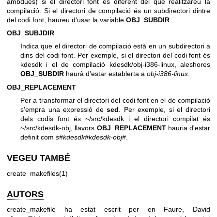
ambdues) si el directori font és diferent del que realitzareu la
compilació. Si el directori de compilació és un subdirectori dintre
del codi font, haureu d'usar la variable
OBJ_SUBDIR
.
OBJ_SUBJDIR
Indica que el directori de compilació està en un subdirectori a
dins del codi font. Per exemple, si el directori del codi font és
kdesdk i el de compilació kdesdk/obj-i386-linux, aleshores
OBJ_SUBDIR
haurà d'estar establerta a
obj-i386-linux
.
OBJ_REPLACEMENT
Per a transformar el directori del codi font en el de compilació
s'empra una expressió de
sed
. Per exemple, si el directori
dels codis font és ~/src/kdesdk i el directori compilat és
~/src/kdesdk-obj, llavors
OBJ_REPLACEMENT
hauria d'estar
definit com
s#kdesdk#kdesdk-obj#
.
VEGEU TAMBÉ
create_makefiles(1)
AUTORS
create_makefile ha estat escrit per en Faure, David