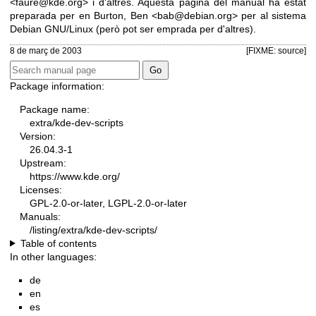
<faure@kde.org> i d'altres. Aquesta pàgina del manual ha estat
preparada per en Burton, Ben <bab@debian.org> per al sistema
Debian GNU/Linux (però pot ser emprada per d'altres).
8 de març de 2003
[FIXME: source]
Package information:
Package name:
extra/kde-dev-scripts
Version:
26.04.3-1
Upstream:
https://www.kde.org/
Licenses:
GPL-2.0-or-later, LGPL-2.0-or-later
Manuals:
/listing/extra/kde-dev-scripts/
Table of contents
In other languages:
de
en
es