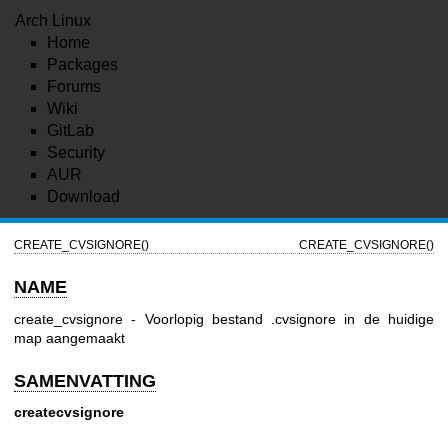
Arch Linux
Home
Packages
Forums
Wiki
GitLab
Security
AUR
Download
CREATE_CVSIGNORE()
CREATE_CVSIGNORE()
NAME
create_cvsignore - Voorlopig bestand .cvsignore in de huidige
map aangemaakt
SAMENVATTING
createcvsignore