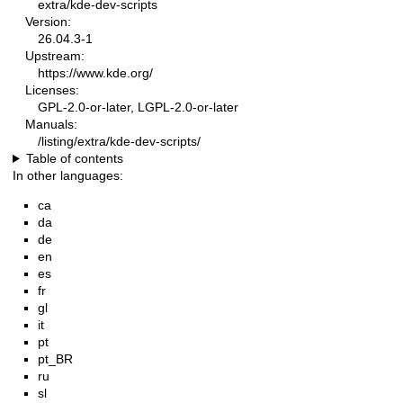
extra/kde-dev-scripts
Version:
26.04.3-1
Upstream:
https://www.kde.org/
Licenses:
GPL-2.0-or-later, LGPL-2.0-or-later
Manuals:
/listing/extra/kde-dev-scripts/
Table of contents
In other languages:
ca
da
de
en
es
fr
gl
it
pt
pt_BR
ru
sl