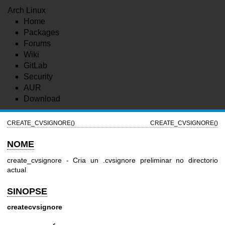
Arch Linux
Home
Packages
Forums
Wiki
GitLab
Security
AUR
Download
CREATE_CVSIGNORE()
CREATE_CVSIGNORE()
NOME
create_cvsignore - Cria un .cvsignore preliminar no directorio
actual
SINOPSE
createcvsignore