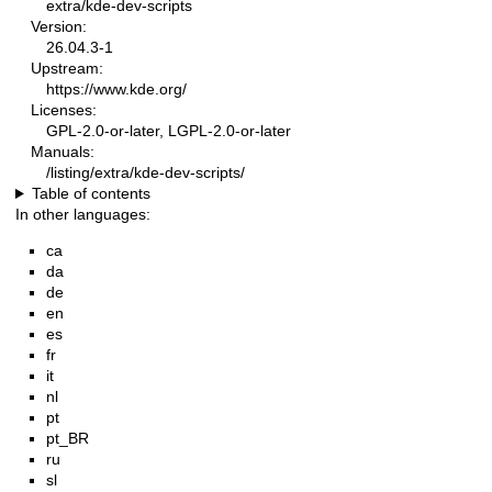
extra/kde-dev-scripts
Version:
26.04.3-1
Upstream:
https://www.kde.org/
Licenses:
GPL-2.0-or-later, LGPL-2.0-or-later
Manuals:
/listing/extra/kde-dev-scripts/
Table of contents
In other languages:
ca
da
de
en
es
fr
it
nl
pt
pt_BR
ru
sl