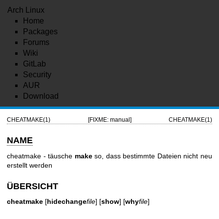
Arch Linux
Home
Packages
Forums
Wiki
GitLab
Security
AUR
Download
CHEATMAKE(1)
[FIXME: manual]
CHEATMAKE(1)
NAME
cheatmake - täusche
make
so, dass bestimmte Dateien nicht neu
erstellt werden
ÜBERSICHT
cheatmake
[
hidechange
file
] [
show
] [
why
file
]