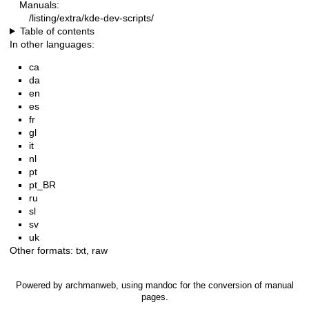
Manuals:
/listing/extra/kde-dev-scripts/
Table of contents
In other languages:
ca
da
en
es
fr
gl
it
nl
pt
pt_BR
ru
sl
sv
uk
Other formats:
txt
,
raw
Powered by
archmanweb
, using
mandoc
for the conversion of manual
pages.