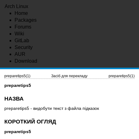
Arch Linux
Home
Packages
Forums
Wiki
GitLab
Security
AUR
Download
preparetips5(1)
Засіб для перекладу
preparetips5(1)
preparetips5
НАЗВА
preparetips5
- видобути текст з файла підказок
КОРОТКИЙ ОГЛЯД
preparetips5