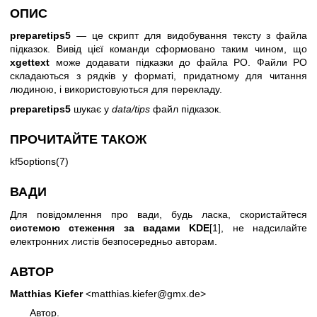
ОПИС
preparetips5
— це скрипт для видобування тексту з файла
підказок. Вивід цієї команди сформовано таким чином, що
xgettext
може додавати підказки до файла PO. Файли PO
складаються з рядків у форматі, придатному для читання
людиною, і використовуються для перекладу.
preparetips5
шукає у
data/tips
файл підказок.
ПРОЧИТАЙТЕ ТАКОЖ
kf5options(7)
ВАДИ
Для повідомлення про вади, будь ласка, скористайтеся
системою стеження за вадами KDE
[1], не надсилайте
електронних листів безпосередньо авторам.
АВТОР
Matthias Kiefer
<matthias.kiefer@gmx.de>
Автор.