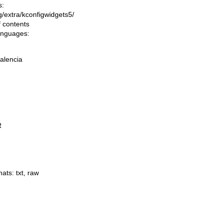
s:
ng/extra/kconfigwidgets5/
f contents
languages:
alencia
R
mats:
txt
,
raw