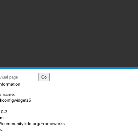
nformation:
e name:
/kconfigwidgets5
:
.0-3
am:
://community.kde.org/Frameworks
s: