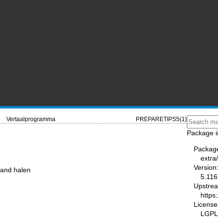
Vertaalprogramma
PREPARETIPS5(1)
Package i
Packag
extra
Version
stand halen
5.116
Upstre
https
License
LGPL