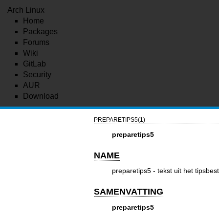
Arch Linux
Home
Packages
Forums
Wiki
GitLab
Security
AUR
Download
PREPARETIPS5(1)
preparetips5
NAME
preparetips5
- tekst uit het tipsbe
SAMENVATTING
preparetips5