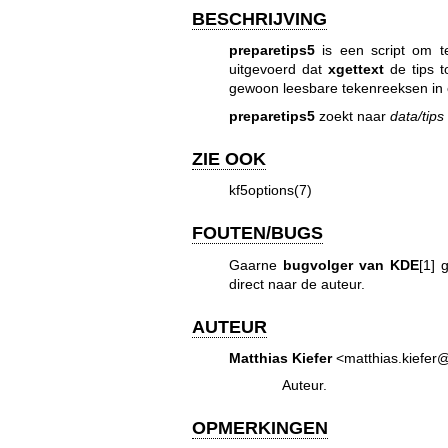
BESCHRIJVING
preparetips5
is een script om te
uitgevoerd dat
xgettext
de tips 
gewoon leesbare tekenreeksen in e
preparetips5
zoekt naar
data/tips
ZIE OOK
kf5options(7)
FOUTEN/BUGS
Gaarne
bugvolger van KDE
[1] 
direct naar de auteur.
AUTEUR
Matthias Kiefer
<matthias.kiefer
Auteur.
OPMERKINGEN