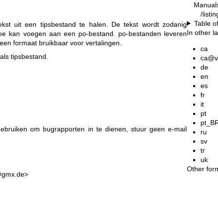
Manual
/listi
Table o
kst uit een tipsbestand te halen. De tekst wordt zodanig
In other 
toe kan voegen aan een po-bestand. po-bestanden leveren
en formaat bruikbaar voor vertalingen.
ca
als tipsbestand.
ca@v
de
en
es
fr
it
pt
pt_B
gebruiken om bugrapporten in te dienen, stuur geen e-mail
ru
sv
tr
uk
Other for
@gmx.de>