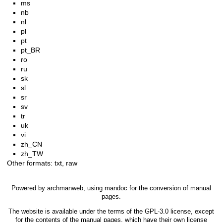
ms
nb
nl
pl
pt
pt_BR
ro
ru
sk
sl
sr
sv
tr
uk
vi
zh_CN
zh_TW
Other formats:
txt
,
raw
Powered by
archmanweb
, using
mandoc
for the conversion of manual
pages.
The website is available under the terms of the
GPL-3.0
license, except
for the contents of the manual pages, which have their own license