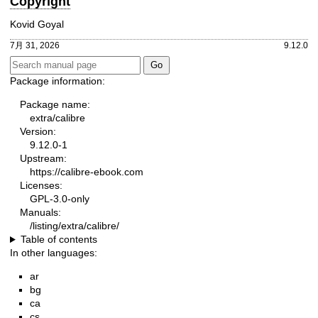
Copyright
Kovid Goyal
7月 31, 2026
9.12.0
Package information:
Package name:
extra/calibre
Version:
9.12.0-1
Upstream:
https://calibre-ebook.com
Licenses:
GPL-3.0-only
Manuals:
/listing/extra/calibre/
Table of contents
In other languages:
ar
bg
ca
cs