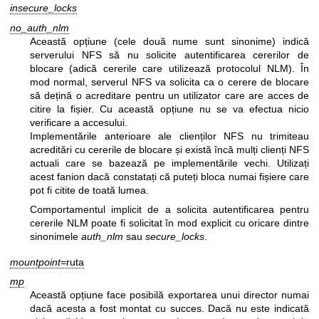
insecure_locks
no_auth_nlm
Această opțiune (cele două nume sunt sinonime) indică
serverului NFS să nu solicite autentificarea cererilor de
blocare (adică cererile care utilizează protocolul NLM). În
mod normal, serverul NFS va solicita ca o cerere de blocare
să dețină o acreditare pentru un utilizator care are acces de
citire la fișier. Cu această opțiune nu se va efectua nicio
verificare a accesului.
Implementările anterioare ale clienților NFS nu trimiteau
acreditări cu cererile de blocare și există încă mulți clienți NFS
actuali care se bazează pe implementările vechi. Utilizați
acest fanion dacă constatați că puteți bloca numai fișiere care
pot fi citite de toată lumea.
Comportamentul implicit de a solicita autentificarea pentru
cererile NLM poate fi solicitat în mod explicit cu oricare dintre
sinonimele
auth_nlm
sau
secure_locks
.
mountpoint=
ruta
mp
Această opțiune face posibilă exportarea unui director numai
dacă acesta a fost montat cu succes. Dacă nu este indicată