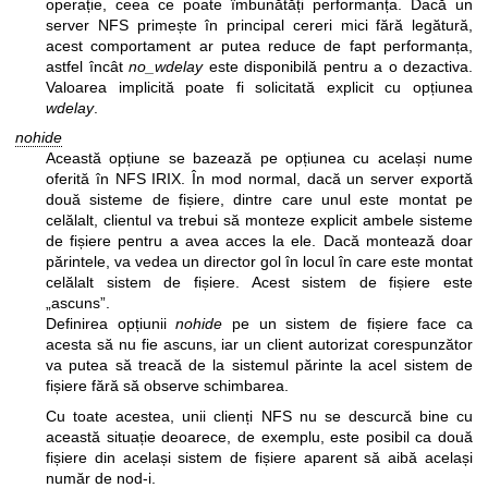
operație, ceea ce poate îmbunătăți performanța. Dacă un
server NFS primește în principal cereri mici fără legătură,
acest comportament ar putea reduce de fapt performanța,
astfel încât
no_wdelay
este disponibilă pentru a o dezactiva.
Valoarea implicită poate fi solicitată explicit cu opțiunea
wdelay
.
nohide
Această opțiune se bazează pe opțiunea cu același nume
oferită în NFS IRIX. În mod normal, dacă un server exportă
două sisteme de fișiere, dintre care unul este montat pe
celălalt, clientul va trebui să monteze explicit ambele sisteme
de fișiere pentru a avea acces la ele. Dacă montează doar
părintele, va vedea un director gol în locul în care este montat
celălalt sistem de fișiere. Acest sistem de fișiere este
„ascuns”.
Definirea opțiunii
nohide
pe un sistem de fișiere face ca
acesta să nu fie ascuns, iar un client autorizat corespunzător
va putea să treacă de la sistemul părinte la acel sistem de
fișiere fără să observe schimbarea.
Cu toate acestea, unii clienți NFS nu se descurcă bine cu
această situație deoarece, de exemplu, este posibil ca două
fișiere din același sistem de fișiere aparent să aibă același
număr de nod-i.