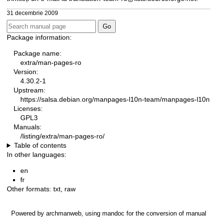
31 decembrie 2009
Package information:
Package name:
extra/man-pages-ro
Version:
4.30.2-1
Upstream:
https://salsa.debian.org/manpages-l10n-team/manpages-l10n
Licenses:
GPL3
Manuals:
/listing/extra/man-pages-ro/
Table of contents
In other languages:
en
fr
Other formats:
txt
,
raw
Powered by
archmanweb
, using
mandoc
for the conversion of manual