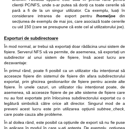
clienții PC/NFS, unde s-ar putea să doriți ca toate cererile să
pară a fi de la un singur utilizator. Ca exemplu, luați în
considerare intrarea de export pentru
/home/joe
din
secțiunea de exemplu de mai jos, care asociază toate cererile
cu uid 150 (care se presupune că este cel al utilizatorului joe).
Exporturi de subdirectoare
În mod normal, ar trebui să exportați doar rădăcina unui sistem de
fișiere. Serverul NFS vă va permite, de asemenea, să exportați un
subdirector al unui sistem de fișiere, însă acest lucru are
dezavantaje:
În primul rând, poate fi posibil ca un utilizator rău intenționat să
acceseze fișiere din sistemul de fișiere din afara subdirectorului
exportat, prin ghicirea gestionarilor de fișiere pentru aceste alte
fișiere. În unele cazuri, un utilizator rău intenționat poate, de
asemenea, să acceseze fișiere de pe alte sisteme de fișiere care
nu au fost exportate prin înlocuirea subdirectorului exportat cu o
legătură simbolică către orice alt director. Singurul mod de a
preveni acest lucru este prin utilizarea opțiunii
subtree_check
,
care poate cauza alte probleme.
În al doilea rând, este posibil ca opțiunile de export să nu fie puse
în aplicare în modul în care v-ați aștepta. De exemplu, opțiunea