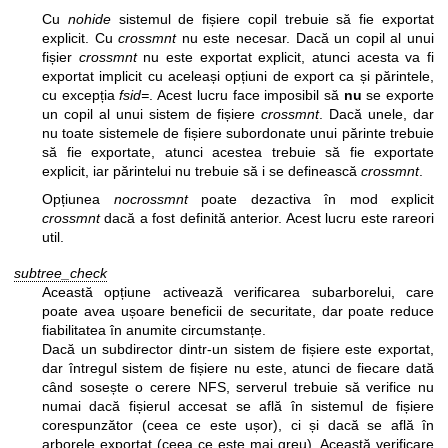
Cu
nohide
sistemul de fișiere copil trebuie să fie exportat
explicit. Cu
crossmnt
nu este necesar. Dacă un copil al unui
fișier
crossmnt
nu este exportat explicit, atunci acesta va fi
exportat implicit cu aceleași opțiuni de export ca și părintele,
cu excepția
fsid=
. Acest lucru face imposibil să
nu
se exporte
un copil al unui sistem de fișiere
crossmnt
. Dacă unele, dar
nu toate sistemele de fișiere subordonate unui părinte trebuie
să fie exportate, atunci acestea trebuie să fie exportate
explicit, iar părintelui nu trebuie să i se definească
crossmnt
.
Opțiunea
nocrossmnt
poate dezactiva în mod explicit
crossmnt
dacă a fost definită anterior. Acest lucru este rareori
util.
subtree_check
Această opțiune activează verificarea subarborelui, care
poate avea ușoare beneficii de securitate, dar poate reduce
fiabilitatea în anumite circumstanțe.
Dacă un subdirector dintr-un sistem de fișiere este exportat,
dar întregul sistem de fișiere nu este, atunci de fiecare dată
când sosește o cerere NFS, serverul trebuie să verifice nu
numai dacă fișierul accesat se află în sistemul de fișiere
corespunzător (ceea ce este ușor), ci și dacă se află în
arborele exportat (ceea ce este mai greu). Această verificare