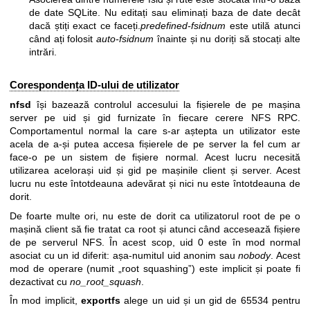
de date SQLite. Nu editați sau eliminați baza de date decât
dacă știți exact ce faceți.
predefined-fsidnum
este utilă atunci
când ați folosit
auto-fsidnum
înainte și nu doriți să stocați alte
intrări.
Corespondența ID-ului de utilizator
nfsd
își bazează controlul accesului la fișierele de pe mașina
server pe uid și gid furnizate în fiecare cerere NFS RPC.
Comportamentul normal la care s-ar aștepta un utilizator este
acela de a-și putea accesa fișierele de pe server la fel cum ar
face-o pe un sistem de fișiere normal. Acest lucru necesită
utilizarea acelorași uid și gid pe mașinile client și server. Acest
lucru nu este întotdeauna adevărat și nici nu este întotdeauna de
dorit.
De foarte multe ori, nu este de dorit ca utilizatorul root de pe o
mașină client să fie tratat ca root și atunci când accesează fișiere
de pe serverul NFS. În acest scop, uid 0 este în mod normal
asociat cu un id diferit: așa-numitul uid anonim sau
nobody
. Acest
mod de operare (numit „root squashing”) este implicit și poate fi
dezactivat cu
no_root_squash
.
În mod implicit,
exportfs
alege un uid și un gid de 65534 pentru