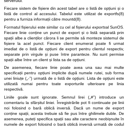
serverului.
Fiecare sistem de fișiere din acest tabel are o listă de opțiuni și o
listă de control al accesului. Tabelul este utilizat de
exportfs(8)
pentru a furniza informații către
mountd(8)
.
Formatul fișierului este similar cu cel al fișierului
exports
al SunOS.
Fiecare linie conține un punct de export și o listă separată prin
spații albe a clienților cărora li se permite să monteze sistemul de
fișiere la acel punct. Fiecare client enumerat poate fi urmat
imediat de o listă de opțiuni de export pentru clientul respectiv,
separate prin virgule și puse între paranteze. Nu sunt permise
spații albe între un client și lista sa de opțiuni.
De asemenea, fiecare linie poate avea una sau mai multe
specificații pentru opțiuni implicite după numele rutei, sub forma
unei liniuțe („-”) urmată de o listă de opțiuni. Lista de opțiuni este
utilizată numai pentru toate exporturile ulterioare pe linia
respectivă.
Liniile goale sunt ignorate. Semnul lirei („#”) introduce un
comentariu la sfârșitul liniei. Înregistrările pot fi continuate pe linii
noi folosind o bară oblică inversă. Dacă un nume de export
conține spații, acesta trebuie să fie pus între ghilimele duble. De
asemenea, puteți specifica spații sau alte caractere neobișnuite în
numele de export folosind o bară oblică inversă urmată de codul