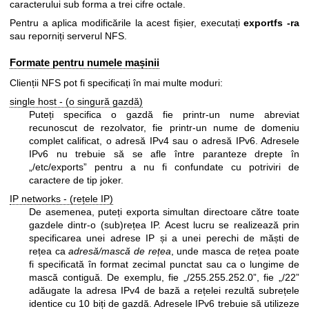
caracterului sub forma a trei cifre octale.
Pentru a aplica modificările la acest fișier, executați
exportfs -ra
sau reporniți serverul NFS.
Formate pentru numele mașinii
Clienții NFS pot fi specificați în mai multe moduri:
single host - (o singură gazdă)
Puteți specifica o gazdă fie printr-un nume abreviat
recunoscut de rezolvator, fie printr-un nume de domeniu
complet calificat, o adresă IPv4 sau o adresă IPv6. Adresele
IPv6 nu trebuie să se afle între paranteze drepte în
„/etc/exports” pentru a nu fi confundate cu potriviri de
caractere de tip joker.
IP networks - (rețele IP)
De asemenea, puteți exporta simultan directoare către toate
gazdele dintr-o (sub)rețea IP. Acest lucru se realizează prin
specificarea unei adrese IP și a unei perechi de măști de
rețea ca
adresă/mască de rețea
, unde masca de rețea poate
fi specificată în format zecimal punctat sau ca o lungime de
mască contiguă. De exemplu, fie „/255.255.252.0”, fie „/22”
adăugate la adresa IPv4 de bază a rețelei rezultă subrețele
identice cu 10 biți de gazdă. Adresele IPv6 trebuie să utilizeze