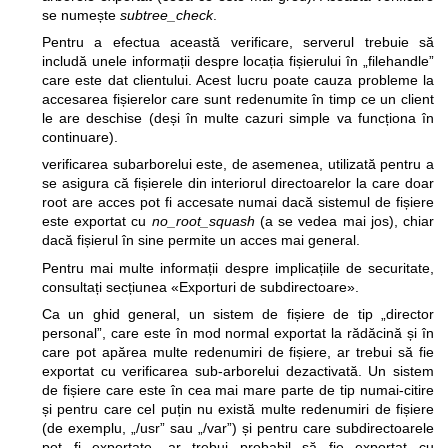
se numește
subtree_check
.
Pentru a efectua această verificare, serverul trebuie să
includă unele informații despre locația fișierului în „filehandle”
care este dat clientului. Acest lucru poate cauza probleme la
accesarea fișierelor care sunt redenumite în timp ce un client
le are deschise (deși în multe cazuri simple va funcționa în
continuare).
verificarea subarborelui este, de asemenea, utilizată pentru a
se asigura că fișierele din interiorul directoarelor la care doar
root are acces pot fi accesate numai dacă sistemul de fișiere
este exportat cu
no_root_squash
(a se vedea mai jos), chiar
dacă fișierul în sine permite un acces mai general.
Pentru mai multe informații despre implicațiile de securitate,
consultați secțiunea «Exporturi de subdirectoare».
Ca un ghid general, un sistem de fișiere de tip „director
personal”, care este în mod normal exportat la rădăcină și în
care pot apărea multe redenumiri de fișiere, ar trebui să fie
exportat cu verificarea sub-arborelui dezactivată. Un sistem
de fișiere care este în cea mai mare parte de tip numai-citire
și pentru care cel puțin nu există multe redenumiri de fișiere
(de exemplu, „/usr” sau „/var”) și pentru care subdirectoarele
pot fi exportate, ar trebui probabil să fie exportat cu