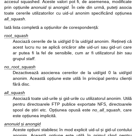
accesul squashed. Aceste valori pot fi, de asemenea, modificate
prin opțiunile
anonuid
și
anongid
. În cele din urmă, puteți asocia
toate cererile utilizatorilor cu uid-ul anonim specificând opțiunea
all_squash
.
Iată lista completă a opțiunilor de corespondență:
root_squash
Asociază cererile de la uid/gid 0 la uid/gid anonim. Rețineți că
acest lucru nu se aplică oricăror alte uid-uri sau gid-uri care
ar putea fi la fel de sensibile, cum ar fi utilizatorul
bin
sau
grupul
staff
.
no_root_squash
Dezactivează asocierea cererilor de la uid/gid 0 la uid/gid
anonim. Această opțiune este utilă în principal pentru clienții
fără disc.
all_squash
Asociază toate uid-urile și gid-urile cu utilizatorul anonim. Utilă
pentru directoarele FTP publice exportate NFS, directoarele
spool de știri etc. Opțiunea opusă este
no_all_squash
, care
este opțiunea implicită.
anonuid
și
anongid
Aceste opțiuni stabilesc în mod explicit uid-ul și gid-ul contului
anonim. Această opțiune este utilă în primul rând pentru