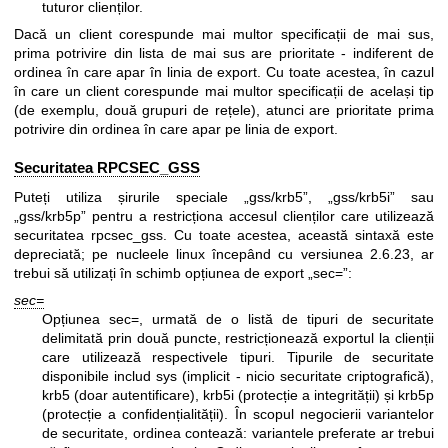
tuturor clienților.
Dacă un client corespunde mai multor specificații de mai sus,
prima potrivire din lista de mai sus are prioritate - indiferent de
ordinea în care apar în linia de export. Cu toate acestea, în cazul
în care un client corespunde mai multor specificații de același tip
(de exemplu, două grupuri de rețele), atunci are prioritate prima
potrivire din ordinea în care apar pe linia de export.
Securitatea RPCSEC_GSS
Puteți utiliza șirurile speciale „gss/krb5”, „gss/krb5i” sau
„gss/krb5p” pentru a restricționa accesul clienților care utilizează
securitatea rpcsec_gss. Cu toate acestea, această sintaxă este
depreciată; pe nucleele linux începând cu versiunea 2.6.23, ar
trebui să utilizați în schimb opțiunea de export „sec=”:
sec=
Opțiunea sec=, urmată de o listă de tipuri de securitate
delimitată prin două puncte, restricționează exportul la clienții
care utilizează respectivele tipuri. Tipurile de securitate
disponibile includ sys (implicit - nicio securitate criptografică),
krb5 (doar autentificare), krb5i (protecție a integrității) și krb5p
(protecție a confidențialității). În scopul negocierii variantelor
de securitate, ordinea contează: variantele preferate ar trebui