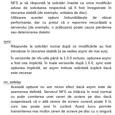
NFS și să răspundă la solicitări înainte ca orice modificări
aduse de solicitarea respectivă să fi fost înregistrate în
stocarea stabilă (de exemplu, unitatea de disc).
Utilizarea acestei opțiuni îmbunătățește de obicei
performanța, dar cu prețul că o repornire necurățată a
serverului (de exemplu, o prăbușire) poate cauza pierderea
sau deteriorarea datelor.
sync
Răspunde la solicitări numai după ce modificările au fost
introduse în stocarea stabilă (a se vedea
async
de mai sus).
În versiunile de nfs-utils până la 1.0.0 inclusiv, opțiunea
async
a fost cea implicită. În toate versiunile după 1.0.0,
sync
este
opțiunea implicită, iar
async
trebuie solicitată explicit dacă
este necesar.
no_wdelay
Această opțiune nu are niciun efect dacă
async
este de
asemenea definită. Serverul NFS va întârzia în mod normal
cu puțin comiterea unei cereri de scriere pe disc dacă
suspectează că o altă cerere de scriere conexă poate fi în
curs sau poate sosi în curând. Acest lucru permite
transmiterea mai multor cereri de scriere pe disc cu o singură