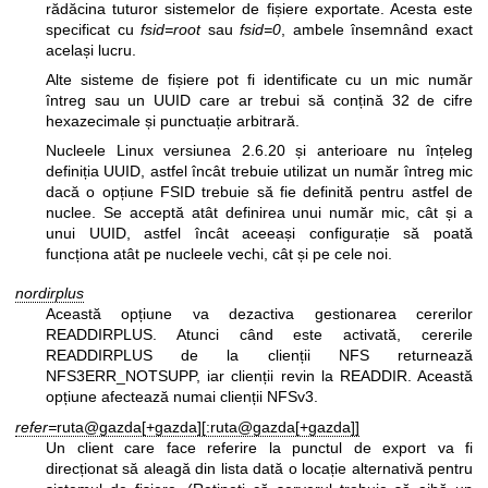
rădăcina tuturor sistemelor de fișiere exportate. Acesta este
specificat cu
fsid=root
sau
fsid=0
, ambele însemnând exact
același lucru.
Alte sisteme de fișiere pot fi identificate cu un mic număr
întreg sau un UUID care ar trebui să conțină 32 de cifre
hexazecimale și punctuație arbitrară.
Nucleele Linux versiunea 2.6.20 și anterioare nu înțeleg
definiția UUID, astfel încât trebuie utilizat un număr întreg mic
dacă o opțiune FSID trebuie să fie definită pentru astfel de
nuclee. Se acceptă atât definirea unui număr mic, cât și a
unui UUID, astfel încât aceeași configurație să poată
funcționa atât pe nucleele vechi, cât și pe cele noi.
nordirplus
Această opțiune va dezactiva gestionarea cererilor
READDIRPLUS. Atunci când este activată, cererile
READDIRPLUS de la clienții NFS returnează
NFS3ERR_NOTSUPP, iar clienții revin la READDIR. Această
opțiune afectează numai clienții NFSv3.
refer=
ruta@gazda[+gazda][:ruta@gazda[+gazda]]
Un client care face referire la punctul de export va fi
direcționat să aleagă din lista dată o locație alternativă pentru