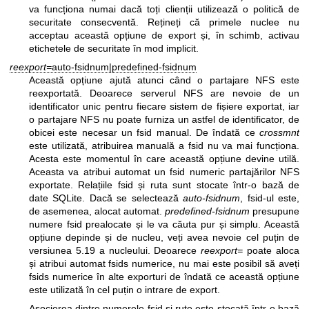
va funcționa numai dacă toți clienții utilizează o politică de
securitate consecventă. Rețineți că primele nuclee nu
acceptau această opțiune de export și, în schimb, activau
etichetele de securitate în mod implicit.
reexport=
auto-fsidnum|predefined-fsidnum
Această opțiune ajută atunci când o partajare NFS este
reexportată. Deoarece serverul NFS are nevoie de un
identificator unic pentru fiecare sistem de fișiere exportat, iar
o partajare NFS nu poate furniza un astfel de identificator, de
obicei este necesar un fsid manual. De îndată ce
crossmnt
este utilizată, atribuirea manuală a fsid nu va mai funcționa.
Acesta este momentul în care această opțiune devine utilă.
Aceasta va atribui automat un fsid numeric partajărilor NFS
exportate. Relațiile fsid și ruta sunt stocate într-o bază de
date SQLite. Dacă se selectează
auto-fsidnum
, fsid-ul este,
de asemenea, alocat automat.
predefined-fsidnum
presupune
numere fsid prealocate și le va căuta pur și simplu. Această
opțiune depinde și de nucleu, veți avea nevoie cel puțin de
versiunea 5.19 a nucleului. Deoarece
reexport=
poate aloca
și atribui automat fsids numerice, nu mai este posibil să aveți
fsids numerice în alte exporturi de îndată ce această opțiune
este utilizată în cel puțin o intrare de export.
Asocierea dintre numerele fsid și rute este stocată într-o bază