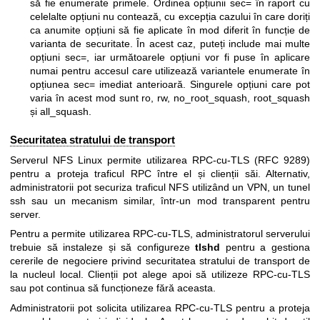
să fie enumerate primele. Ordinea opțiunii sec= în raport cu
celelalte opțiuni nu contează, cu excepția cazului în care doriți
ca anumite opțiuni să fie aplicate în mod diferit în funcție de
varianta de securitate. În acest caz, puteți include mai multe
opțiuni sec=, iar următoarele opțiuni vor fi puse în aplicare
numai pentru accesul care utilizează variantele enumerate în
opțiunea sec= imediat anterioară. Singurele opțiuni care pot
varia în acest mod sunt ro, rw, no_root_squash, root_squash
și all_squash.
Securitatea stratului de transport
Serverul NFS Linux permite utilizarea RPC-cu-TLS (RFC 9289)
pentru a proteja traficul RPC între el și clienții săi. Alternativ,
administratorii pot securiza traficul NFS utilizând un VPN, un tunel
ssh sau un mecanism similar, într-un mod transparent pentru
server.
Pentru a permite utilizarea RPC-cu-TLS, administratorul serverului
trebuie să instaleze și să configureze
tlshd
pentru a gestiona
cererile de negociere privind securitatea stratului de transport de
la nucleul local. Clienții pot alege apoi să utilizeze RPC-cu-TLS
sau pot continua să funcționeze fără aceasta.
Administratorii pot solicita utilizarea RPC-cu-TLS pentru a proteja