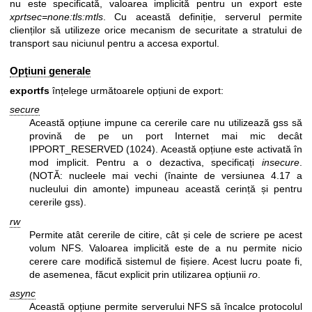
nu este specificată, valoarea implicită pentru un export este
xprtsec=none:tls:mtls
. Cu această definiție, serverul permite
clienților să utilizeze orice mecanism de securitate a stratului de
transport sau niciunul pentru a accesa exportul.
Opțiuni generale
exportfs
înțelege următoarele opțiuni de export:
secure
Această opțiune impune ca cererile care nu utilizează gss să
provină de pe un port Internet mai mic decât
IPPORT_RESERVED (1024). Această opțiune este activată în
mod implicit. Pentru a o dezactiva, specificați
insecure
.
(NOTĂ: nucleele mai vechi (înainte de versiunea 4.17 a
nucleului din amonte) impuneau această cerință și pentru
cererile gss).
rw
Permite atât cererile de citire, cât și cele de scriere pe acest
volum NFS. Valoarea implicită este de a nu permite nicio
cerere care modifică sistemul de fișiere. Acest lucru poate fi,
de asemenea, făcut explicit prin utilizarea opțiunii
ro
.
async
Această opțiune permite serverului NFS să încalce protocolul