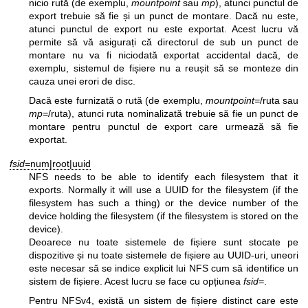
nicio rută (de exemplu,
mountpoint
sau
mp
), atunci punctul de
export trebuie să fie și un punct de montare. Dacă nu este,
atunci punctul de export nu este exportat. Acest lucru vă
permite să vă asigurați că directorul de sub un punct de
montare nu va fi niciodată exportat accidental dacă, de
exemplu, sistemul de fișiere nu a reușit să se monteze din
cauza unei erori de disc.
Dacă este furnizată o rută (de exemplu,
mountpoint=
/ruta sau
mp=
/ruta), atunci ruta nominalizată trebuie să fie un punct de
montare pentru punctul de export care urmează să fie
exportat.
fsid=
num|root|uuid
NFS needs to be able to identify each filesystem that it
exports. Normally it will use a UUID for the filesystem (if the
filesystem has such a thing) or the device number of the
device holding the filesystem (if the filesystem is stored on the
device).
Deoarece nu toate sistemele de fișiere sunt stocate pe
dispozitive și nu toate sistemele de fișiere au UUID-uri, uneori
este necesar să se indice explicit lui NFS cum să identifice un
sistem de fișiere. Acest lucru se face cu opțiunea
fsid=
.
Pentru NFSv4, există un sistem de fișiere distinct care este