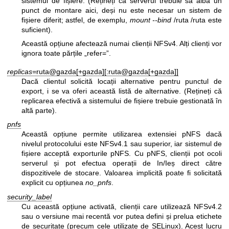
sistemul de fișiere. (Rețineți că serverul trebuie să aibă un
punct de montare aici, deși nu este necesar un sistem de
fișiere diferit; astfel, de exemplu,
mount --bind
/ruta /ruta este
suficient).
Această opțiune afectează numai clienții NFSv4. Alți clienți vor
ignora toate părțile „refer=”.
replicas=
ruta@gazda[+gazda][:ruta@gazda[+gazda]]
Dacă clientul solicită locații alternative pentru punctul de
export, i se va oferi această listă de alternative. (Rețineți că
replicarea efectivă a sistemului de fișiere trebuie gestionată în
altă parte).
pnfs
Această opțiune permite utilizarea extensiei pNFS dacă
nivelul protocolului este NFSv4.1 sau superior, iar sistemul de
fișiere acceptă exporturile pNFS. Cu pNFS, clienții pot ocoli
serverul și pot efectua operații de In/Ieș direct către
dispozitivele de stocare. Valoarea implicită poate fi solicitată
explicit cu opțiunea
no_pnfs
.
security_label
Cu această opțiune activată, clienții care utilizează NFSv4.2
sau o versiune mai recentă vor putea defini și prelua etichete
de securitate (precum cele utilizate de SELinux). Acest lucru