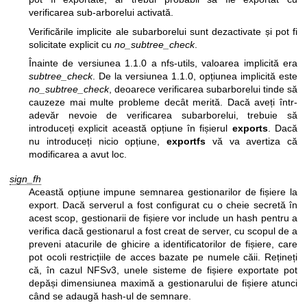
verificarea sub-arborelui activată.
Verificările implicite ale subarborelui sunt dezactivate și pot fi
solicitate explicit cu
no_subtree_check
.
Înainte de versiunea 1.1.0 a nfs-utils, valoarea implicită era
subtree_check
. De la versiunea 1.1.0, opțiunea implicită este
no_subtree_check
, deoarece verificarea subarborelui tinde să
cauzeze mai multe probleme decât merită. Dacă aveți într-
adevăr nevoie de verificarea subarborelui, trebuie să
introduceți explicit această opțiune în fișierul
exports
. Dacă
nu introduceți nicio opțiune,
exportfs
vă va avertiza că
modificarea a avut loc.
sign_fh
Această opțiune impune semnarea gestionarilor de fișiere la
export. Dacă serverul a fost configurat cu o cheie secretă în
acest scop, gestionarii de fișiere vor include un hash pentru a
verifica dacă gestionarul a fost creat de server, cu scopul de a
preveni atacurile de ghicire a identificatorilor de fișiere, care
pot ocoli restricțiile de acces bazate pe numele căii. Rețineți
că, în cazul NFSv3, unele sisteme de fișiere exportate pot
depăși dimensiunea maximă a gestionarului de fișiere atunci
când se adaugă hash-ul de semnare.