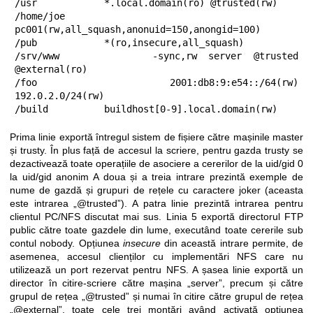
/usr            *.local.domain(ro) @trusted(rw)

/home/joe       
pc001(rw,all_squash,anonuid=150,anongid=100)

/pub            *(ro,insecure,all_squash)

/srv/www        -sync,rw server @trusted 
@external(ro)

/foo            2001:db8:9:e54::/64(rw) 
192.0.2.0/24(rw)

/build          buildhost[0-9].local.domain(rw)
Prima linie exportă întregul sistem de fișiere către mașinile master
și trusty. În plus față de accesul la scriere, pentru gazda trusty se
dezactivează toate operațiile de asociere a cererilor de la uid/gid 0
la uid/gid anonim A doua și a treia intrare prezintă exemple de
nume de gazdă și grupuri de rețele cu caractere joker (aceasta
este intrarea „@trusted”). A patra linie prezintă intrarea pentru
clientul PC/NFS discutat mai sus. Linia 5 exportă directorul FTP
public către toate gazdele din lume, executând toate cererile sub
contul nobody. Opțiunea
insecure
din această intrare permite, de
asemenea, accesul clienților cu implementări NFS care nu
utilizează un port rezervat pentru NFS. A șasea linie exportă un
director în citire-scriere către mașina „server”, precum și către
grupul de rețea „@trusted” și numai în citire către grupul de rețea
„@external”, toate cele trei montări având activată opțiunea