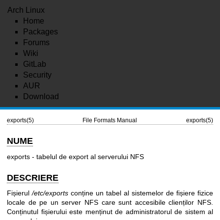
Arch Linux
Home
Packages
Forums
Wiki
GitLab
Security
AUR
Download
exports(5)
File Formats Manual
exports(5)
NUME
exports - tabelul de export al serverului NFS
DESCRIERE
Fișierul
/etc/exports
conține un tabel al sistemelor de fișiere fizice
locale de pe un server NFS care sunt accesibile clienților NFS.
Conținutul fișierului este menținut de administratorul de sistem al