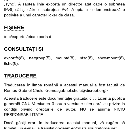
„sync”. A șaptea linie exportă un director atât către o subrețea
IPv6, cât și către o subrețea IPv4. A opta linie demonstrează o
potrivire a unui caracter joker de clasă.
FIȘIERE
/etc/exports /etc/exports.d
CONSULTAȚI ȘI
exportfs(8)
,
netgroup(5)
,
mountd(8)
,
nfsd(8)
,
showmount(8)
,
tlshd(8)
.
TRADUCERE
Traducerea în limba română a acestui manual a fost făcută de
Remus-Gabriel Chelu <remusgabriel.chelu@disroot.org>
Această traducere este documentație gratuită; citiți
Licența publică
generală GNU Versiunea 3
sau o versiune ulterioară cu privire la
condiții privind drepturile de autor. NU se asumă NICIO
RESPONSABILITATE.
Dacă găsiți erori în traducerea acestui manual, vă rugăm să
trimiteți un e-mail la
translation-team-ro@lists.sourceforge.net
.