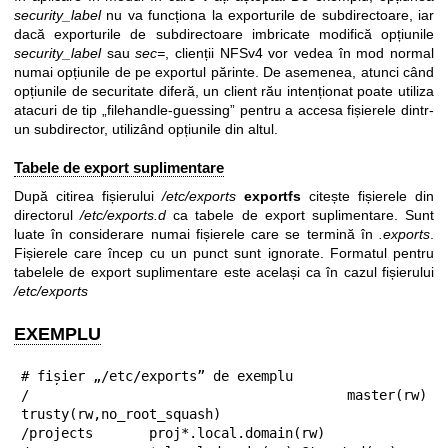
security_label
nu va funcționa la exporturile de subdirectoare, iar
dacă exporturile de subdirectoare imbricate modifică opțiunile
security_label
sau
sec=
, clienții NFSv4 vor vedea în mod normal
numai opțiunile de pe exportul părinte. De asemenea, atunci când
opțiunile de securitate diferă, un client rău intenționat poate utiliza
atacuri de tip „filehandle-guessing” pentru a accesa fișierele dintr-
un subdirector, utilizând opțiunile din altul.
Tabele de export suplimentare
După citirea fișierului
/etc/exports
exportfs
citește fișierele din
directorul
/etc/exports.d
ca tabele de export suplimentare. Sunt
luate în considerare numai fișierele care se termină în
.exports
.
Fișierele care încep cu un punct sunt ignorate. Formatul pentru
tabelele de export suplimentare este același ca în cazul fișierului
/etc/exports
EXEMPLU
# fișier „/etc/exports” de exemplu

/               master(rw) 
trusty(rw,no_root_squash)

/projects       proj*.local.domain(rw)
