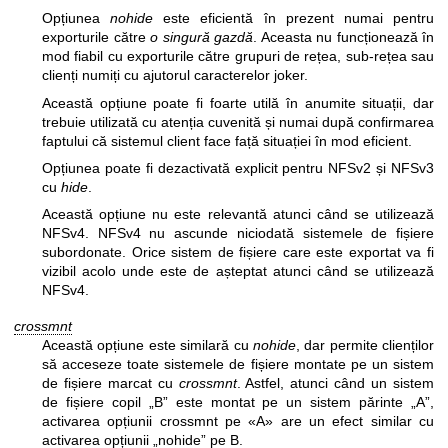
Opțiunea
nohide
este eficientă în prezent numai pentru
exporturile către
o singură gazdă
. Aceasta nu funcționează în
mod fiabil cu exporturile către grupuri de rețea, sub-rețea sau
clienți numiți cu ajutorul caracterelor joker.
Această opțiune poate fi foarte utilă în anumite situații, dar
trebuie utilizată cu atenția cuvenită și numai după confirmarea
faptului că sistemul client face față situației în mod eficient.
Opțiunea poate fi dezactivată explicit pentru NFSv2 și NFSv3
cu
hide
.
Această opțiune nu este relevantă atunci când se utilizează
NFSv4. NFSv4 nu ascunde niciodată sistemele de fișiere
subordonate. Orice sistem de fișiere care este exportat va fi
vizibil acolo unde este de așteptat atunci când se utilizează
NFSv4.
crossmnt
Această opțiune este similară cu
nohide
, dar permite clienților
să acceseze toate sistemele de fișiere montate pe un sistem
de fișiere marcat cu
crossmnt
. Astfel, atunci când un sistem
de fișiere copil „B” este montat pe un sistem părinte „A”,
activarea opțiunii crossmnt pe «A» are un efect similar cu
activarea opțiunii „nohide” pe B.