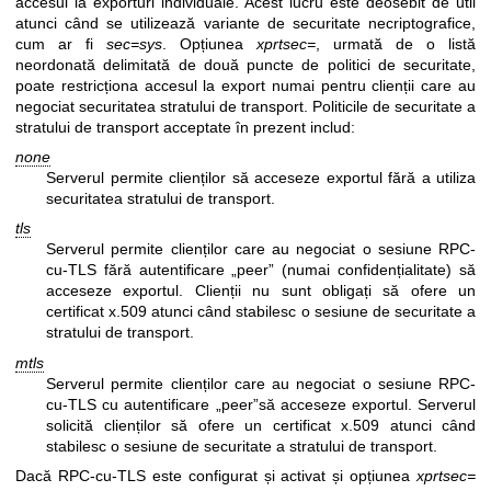
accesul la exporturi individuale. Acest lucru este deosebit de util
atunci când se utilizează variante de securitate necriptografice,
cum ar fi
sec=sys
. Opțiunea
xprtsec=
, urmată de o listă
neordonată delimitată de două puncte de politici de securitate,
poate restricționa accesul la export numai pentru clienții care au
negociat securitatea stratului de transport. Politicile de securitate a
stratului de transport acceptate în prezent includ:
none
Serverul permite clienților să acceseze exportul fără a utiliza
securitatea stratului de transport.
tls
Serverul permite clienților care au negociat o sesiune RPC-
cu-TLS fără autentificare „peer” (numai confidențialitate) să
acceseze exportul. Clienții nu sunt obligați să ofere un
certificat x.509 atunci când stabilesc o sesiune de securitate a
stratului de transport.
mtls
Serverul permite clienților care au negociat o sesiune RPC-
cu-TLS cu autentificare „peer”să acceseze exportul. Serverul
solicită clienților să ofere un certificat x.509 atunci când
stabilesc o sesiune de securitate a stratului de transport.
Dacă RPC-cu-TLS este configurat și activat și opțiunea
xprtsec=