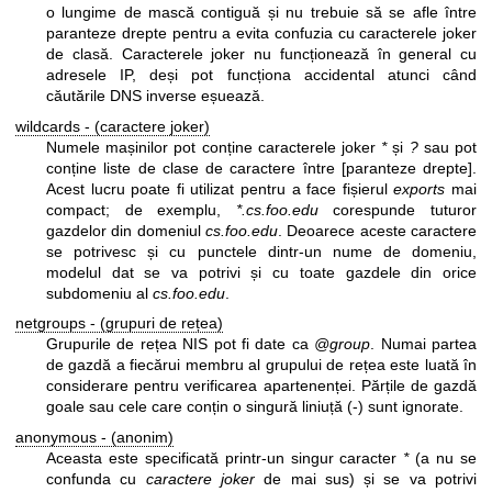
o lungime de mască contiguă și nu trebuie să se afle între
paranteze drepte pentru a evita confuzia cu caracterele joker
de clasă. Caracterele joker nu funcționează în general cu
adresele IP, deși pot funcționa accidental atunci când
căutările DNS inverse eșuează.
wildcards - (caractere joker)
Numele mașinilor pot conține caracterele joker
*
și
?
sau pot
conține liste de clase de caractere între [paranteze drepte].
Acest lucru poate fi utilizat pentru a face fișierul
exports
mai
compact; de exemplu,
*.cs.foo.edu
corespunde tuturor
gazdelor din domeniul
cs.foo.edu
. Deoarece aceste caractere
se potrivesc și cu punctele dintr-un nume de domeniu,
modelul dat se va potrivi și cu toate gazdele din orice
subdomeniu al
cs.foo.edu
.
netgroups - (grupuri de rețea)
Grupurile de rețea NIS pot fi date ca
@group
. Numai partea
de gazdă a fiecărui membru al grupului de rețea este luată în
considerare pentru verificarea apartenenței. Părțile de gazdă
goale sau cele care conțin o singură liniuță (-) sunt ignorate.
anonymous - (anonim)
Aceasta este specificată printr-un singur caracter
*
(a nu se
confunda cu
caractere joker
de mai sus) și se va potrivi