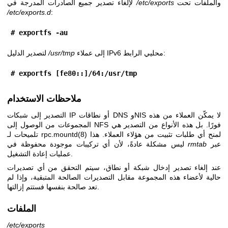
والملفات تحت
/etc/exports
لإلغاء تصدير جميع الصادرات المدرجة في
/etc/exports.d
:
# exportfs -au
إلى عملاء IPv6 محليي الرابط:
/usr/tmp
لتصدير الدليل
# exportfs [fe80::]/64:/usr/tmp
ملاحظات الاستخدام
التصدير إلى شبكات IP أو نطاقات DNS وNIS لا يمكّن العملاء من هذه
المجموعات من الوصول إلى NFS فورًا. بل هذه الأنواع من التصدير هي
لمنح أي طلبات تثبيت من هؤلاء العملاء. هذا
rpc.mountd(8)
تلميحات لـ
عبر
rmtab
ليس مشكلة عادةً، لأن أي تركيبات موجودة محفوظة في
عمليات إعادة التشغيل.
عند إلغاء تصدير إدخال شبكة أو نطاق، سيتم التحقق من أي تصديرات
حالية لأعضاء هذه المجموعة مقابل التصديرات الصالحة المتبقية، وإذا لم
تعد صالحة بنفسها فستتم إزالتها.
الملفات
/etc/exports