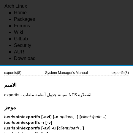
Arch Linux
Home
Packages
Forums
Wiki
GitLab
Security
AUR
Download
exportfs(8)
System Manager's Manual
exportfs(8)
الاسم
exportfs - صيانة جدول أنظمة ملفات NFS المُصدّرة
موجز
/usr/sbin/exportfs [-avi] [-o
options,..
] [
client:/path
..]
/usr/sbin/exportfs -r [-v]
/usr/sbin/exportfs [-av] -u [
client:/path
..]