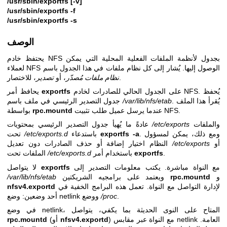
/usr/sbin/exportfs [-v]
/usr/sbin/exportfs -f
/usr/sbin/exportfs -s
الوصف
يحتفظ خادم NFS بجدول لأنظمة الملفات الفعلية المحلية التي يمكن
لعملاء NFS الوصول إليها. يُشار إلى كل نظام ملفات في هذا الجدول باسم
، للاختصار.
نظام ملفات مُصدّر
، أو
تصدير
على الجدول الحالي للصادرات لخادم NFS. يُحفظ
exportfs
يحافظ أمر
. يُقرأ هذا الملف
/var/lib/nfs/etab
جدول التصدير الرئيسي في ملف باسم
عندما يرسل عميل طلب تثبيت NFS.
rpc.mountd
بواسطة
والملفات
/etc/exports
عادةً ما يُهيأ جدول التصدير الرئيسي بمحتويات
. ومع ذلك، يمكن لمسؤول
exportfs -a
باستدعاء
/etc/exports.d
تحت
أو
/etc/exports
النظام اختيار إضافة أو حذف الصادرات دون تعديل
.
exportfs
باستخدام أمر
/etc/exports.d
الملفات تحت
مع النواة مباشرة. يكتب معلومات التصدير إلى
exportfs
لا يتواصل
و
rpc.mountd
ويعتمد على برامجيه الشريكتين
/var/lib/nfs/etab
لإدارة التواصل مع النواة. تعمل هذه البرامج الخفية في
nfsv4.exportd
.
/proc
أحد وضعين: وضع netlink ووضع
في وضع netlink، المتاح على النوى الحديثة بما يكفي، يتواصل
) مع النواة عبر مقابس netlink العامة.
nfsv4.exportd
(أو
rpc.mountd