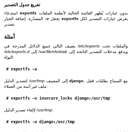
تفريغ جدول التصدير
بدون خيارات يُظهر القائمة الحالية لأنظمة الملفات
exportfs
استدعاء
يعرض خيارات التصدير لكل
exportfs
تجعل
-v
المصدّرة. إضافة الخيار
تصدير.
أمثلة
والملفات تحت
/etc/exports
يضيف التالي جميع الدلائل المدرجة في
ويدفع مدخلات التصدير الناتجة إلى
/var/lib/nfs/etab
إلى
/etc/exports.d
النواة:
# exportfs -a
، مع السماح بطلبات قفل
django
إلى المضيف
/usr/tmp
لتصدير الدليل
ملف غير آمنة من العملاء:
# exportfs -o insecure_locks django:/usr/tmp
:
/usr/tmp
لإلغاء تصدير الدليل
# exportfs -u django:/usr/tmp