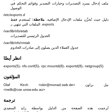
ملف إدخال يسرد التصديرات وخيارات التصدير وقوائم التحكم في
الوصول
/etc/exports.d
دليل حيث تُخزَّن ملفات الإدخال الإضافية.
ملاحظة:
تُستخدم فقط
.
.exports
الملفات التي تنتهي بـ
/var/lib/nfs/etab
الجدول الرئيسي للتصديرات
/var/lib/nfs/rmtab
جدول العملاء الذين يصلون إلى صادرات الخادوم
انظر أيضًا
exports(5)
،
nfs.conf(5)
،
rpc.mountd(8)
،
exportd(8)
،
netgroup(5)
المؤلفون
نيل براون
Olaf Kirch <okir@monad.swb.de>
<neilb@cse.unsw.edu.au>
ترجمة
تُرجمت هذه الصفحة من الدليل بواسطة زايد السعيدي