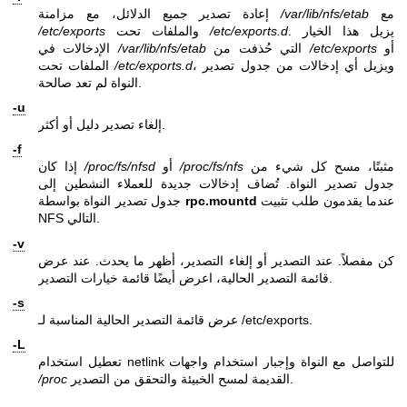
مع
/var/lib/nfs/etab
إعادة تصدير جميع الدلائل، مع مزامنة
. يزيل هذا الخيار
/etc/exports.d
والملفات تحت
/etc/exports
أو
/etc/exports
التي حُذفت من
/var/lib/nfs/etab
الإدخالات في
، ويزيل أي إدخالات من جدول تصدير
/etc/exports.d
الملفات تحت
النواة لم تعد صالحة.
-u
إلغاء تصدير دليل أو أكثر.
-f
مثبتًا، مسح كل شيء من
/proc/fs/nfs
أو
/proc/fs/nfsd
إذا كان
جدول تصدير النواة. تُضاف إدخالات جديدة للعملاء النشطين إلى
عندما يقدمون طلب تثبيت
rpc.mountd
جدول تصدير النواة بواسطة
NFS التالي.
-v
كن مفصلاً. عند التصدير أو إلغاء التصدير، أظهر ما يحدث. عند عرض
قائمة التصدير الحالية، اعرض أيضًا قائمة خيارات التصدير.
-s
عرض قائمة التصدير الحالية المناسبة لـ /etc/exports.
-L
تعطيل استخدام netlink للتواصل مع النواة وإجبار استخدام واجهات
القديمة لمسح الخبيئة والتحقق من التصدير.
/proc