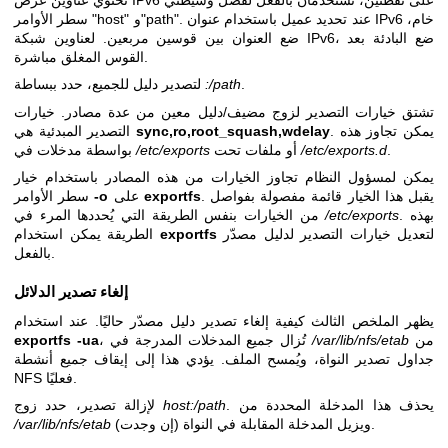
سطر الأوامر "host" و"path". عند تحديد عميل باستخدام عنوان IPv6 خام،
ضع العنوان بين قوسين مربعين. لعناوين شبكة IPv6، ضع البادئة بعد
القوس المغلق مباشرة.
.
:/path
لتصدير دليل للجميع، حدد ببساطة
تشتق خيارات التصدير لزوج مضيف/دليل معين من عدة مصادر. خيارات
. يمكن تجاوز هذه
sync,ro,root_squash,wdelay
التصدير المبدئية هي
.
/etc/exports.d
أو ملفات تحت
/etc/exports
بواسطة مدخلات في
يمكن لمسؤول النظام تجاوز الخيارات من هذه المصادر باستخدام خيار
. يقبل هذا الخيار قائمة مفصولة بفواصل
exportfs
على
-o
سطر الأوامر
. بهذه
/etc/exports
من الخيارات بنفس الطريقة التي يُحددها المرء في
لتعديل خيارات التصدير لدليل مصدّر
exportfs
الطريقة يمكن استخدام
بالفعل.
إلغاء تصدير الدلائل
يظهر الملخص الثالث كيفية إلغاء تصدير دليل مصدّر حاليًا. عند استخدام
من
/var/lib/nfs/etab
، تُزال جميع المدخلات المدرجة في
exportfs -ua
جداول تصدير النواة، ويُمسح الملف. يؤدي هذا إلى إيقاف جميع أنشطة
NFS فعليًا.
. يحذف هذا المدخلة المحددة من
host:/path
لإزالة تصدير، حدد زوج
ويزيل المدخلة المقابلة في النواة (إن وجدت).
/var/lib/nfs/etab