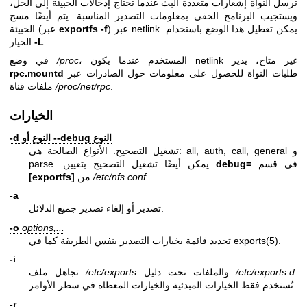
ترسل النواة إشعارات متعددة البث عندما تحتاج إدخالات الخبيئة إلى الحل،
ويستجيب البرنامج الخفي بمعلومات التصدير المناسبة. يتم أيضًا مسح
) عبر netlink. يمكن تعطيل هذا الوضع باستخدام
exportfs -f
الخبيئة (عبر
.
-L
الخيار
، المستخدم عندما يكون netlink غير متاح، يدير
/proc
في وضع
طلبات النواة للحصول على معلومات حول الصادرات عبر
rpc.mountd
.
/proc/net/rpc
ملفات قناة
الخيارات
-d النوع أو --debug النوع
تشغيل التصحيح. الأنواع الصالحة هي: all, auth, call, general و
في قسم
debug=
parse. يمكن أيضًا تشغيل التصحيح بتعيين
.
/etc/nfs.conf
من
[exportfs]
-a
تصدير أو إلغاء تصدير جميع الدلائل.
-o
options,...
.
exports(5)
تحديد قائمة بخيارات التصدير بنفس الطريقة كما في
-i
.
/etc/exports.d
والملفات تحت دليل
/etc/exports
تجاهل ملف
تُستخدم فقط الخيارات المبدئية والخيارات المعطاة في سطر الأوامر.
-r