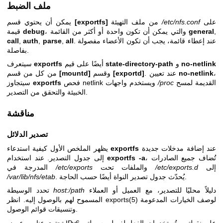
ملف الضبط
على
/etc/nfs.conf
من ملف التهيئة
[exportfs]
يمكن أن يحتوي قسم
,
general
، والتي يمكن أن تكون واحدة أو أكثر من القائمة
debug
قيمة
. عند إعطاء قائمة، يجب أن تكون الأعضاء مفصولة
all
,
parse
,
auth
,
call
بفاصلة.
no-netlink
و
state-directory-path
أيضًا على قيم
exportfs
سيتعرف
،
no-netlink
. عند تعيين
[exportd]
وقسم
[mountd]
من كل من قسم
القديمة لمسح
/proc
فحص netlink ويستخدم واجهات
exportfs
سيتجاوز
الخبيئة والتحقق من التصدير.
مناقشة
تصدير الدلائل
عند إضافة مدخلات جديدة
exportfs
يظهر الملخص الأول كيفية استدعاء
، تُضاف جميع الصادرات
exportfs -a
إلى جدول التصدير. عند استخدام
إلى
/etc/exports.d
والملفات تحت
/etc/exports
المدرجة في
. يُحدّث جدول تصدير النواة أيضًا حسب الحاجة.
/var/lib/nfs/etab
دليلاً محليًا للتصدير، مع العميل أو العملاء
host:/path
تحدد الوسيطة
لوصف الخيارات المدعومة
exports(5)
المسموح لهم بالوصول إليه. انظر
وتنسيقات قوائم الوصول.
تحتوي عناوين عرض IPv6 على نقطتين، تُستخدمان بالفعل لفصل وسيطتي