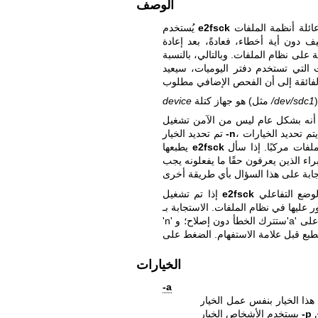
الوصف
لفحص عائلة أنظمة الملفات ext2/ext3/ext4. بالنسبة لأنظمة الملفات ext3 وext4 التي
e2fsck
يُستخدم
 دون أية أخطاء، فعادةً، بعد إعادة
على نظام الملفات. وبالتالي، بالنسبة
/dev/sdc1
هو جهاز كتلة (مثل
device
-n
تم تحديد الخيار
e2fsck
يطبعها
اء الذين يعرفون حقًا ما يفعلونه يجب
e2fsck
إذا تم تشغيل
نظام الملفات. الاستجابة بـ 'y' ستصلح الخطأ؛
'n' ستترك الخطأ دون إصلاح؛ و'a' ستصلح المشكلة وجميع المشكلات اللاحقة؛ الضغط على Enter سيمضي
الخيارات
-a
-p
يستخدم الأشخاص الخيار