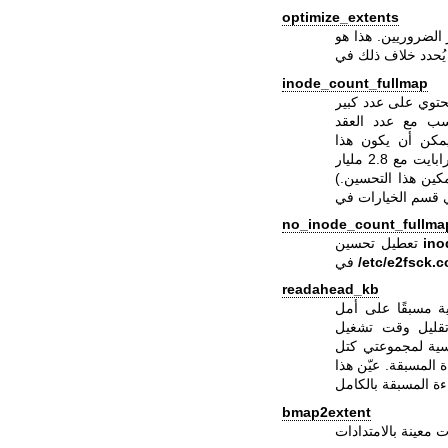
optimize_extents
الضروريين. هذا هو
inode_count_fullmap
حتوي على عدد كبير
اسب مع عدد العقد
يمكن أن يكون هذا
غيغابايت من الذاكرة. (على سبيل المثال، نظام ملفات بحجم 40 تيرابايت مع 2.8 مليار
إذا تم تمكين هذا التحسين.)
no_inode_count_fullma
ino
تعطيل تحسين
/etc/e2fsck.c
في
readahead_kb
ية مسبقًا على أمل
قليل وقت تشغيل e2fsck. بشكل مبدئي، يتم تعيين هذا إلى حجم جداول العقد
كتل (عادة 4 ميبيبايت على نظام ملفات ext4 عادي)؛ إذا كان هذا
القراءة المسبقة. عيّن هذا
bmap2extent