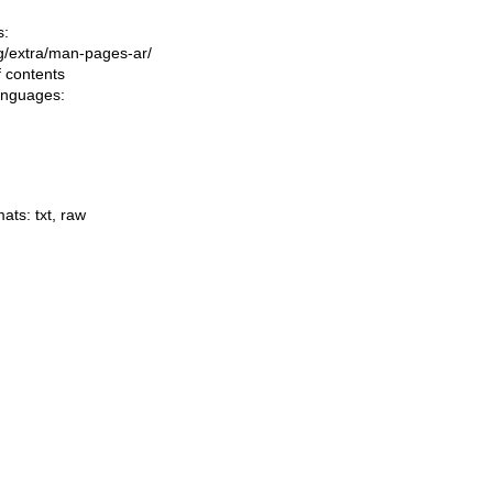
s:
ing/extra/man-pages-ar/
f contents
languages:
mats:
txt
,
raw