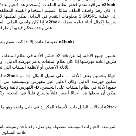
.
e2fsck
مراقبة تقدم فحص نظام الملفات. يُستخدم هذا الخيار عادةً بواسطة البرامج التي تشغل
إذا كان رقم واصف الملف سالبًا، فسيتم استخدام القيمة المطلق
معلومات التقدم في البداية. يمكن تمكينها لاحقًا عن طريق إرسال إشارة SIGUSR1 إلى عملية
شريط إكمال أثناء قيامه بعمله.
e2fsck
. إذا كان واصف الملف المحدد هو 0، فسيطبع
يتطلب ذلك تشغيل e2fsck على وحدة تحكم فيديو أو طرفية.
).
e2fsck
اطبع مخرجات التصحيح (عديمة الفائدة إلا إذا كنت تقوم بتصحيح
حسّن الأدلة في نظام الملفات. يتسبب هذا الخيار 
طريق إعادة فهرستها إذا كان نظام الملفات يدعم فهرسة الدليل، أ
للأدلة الأصغر، أو لأنظمة الملفات التي تستخدم الأدلة الخطية التقليدية.
أحيانًا بتحسين بعض الأدلة --- على سبيل المثال، إذا تم
e2fsck
، قد يقوم
تمكين فهرسة الدليل وكان الدليل غير مفهرس وسيستفيد من الف
جميع الأدلة في نظام الملفات على التحسين.
-D
الفهرس تالفة وتحتاج إلى إعادة بنائها. يجبر الخيار
يمكن أن يجعلها هذا أحيانًا أصغر قليلاً وأسرع قليلاً في البحث، ولكن
علامة التساوي ('='). الخيارات التالية مدعومة: