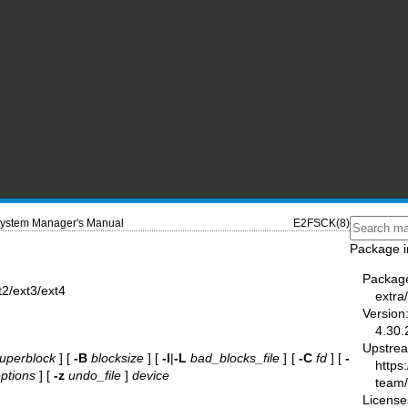
ystem Manager's Manual
E2FSCK(8)
Package i
Packag
e2fsck - فحص نظام ملفات 4
extra
Version
4.30.
Upstre
uperblock
] [
-B
blocksize
] [
-l
|
-L
bad_blocks_file
] [
-C
fd
] [
-
https
ptions
] [
-z
undo_file
]
device
team
License