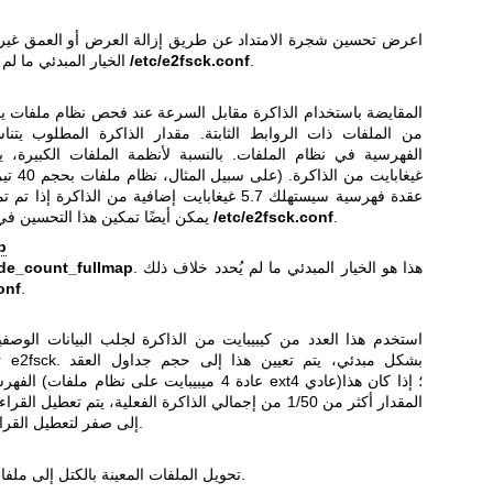
اعرض تحسين شجرة الامتداد عن طريق إزالة العرض أو العمق غير 
.
/etc/e2fsck.conf
الخيار المبدئي ما لم يُحدد خلاف ذلك في
المقايضة باستخدام الذاكرة مقابل السرعة عند فحص نظام ملفات ي
من الملفات ذات الروابط الثابتة. مقدار الذاكرة المطلوب يتن
الفهرسية في نظام الملفات. بالنسبة لأنظمة الملفات الكبيرة، 
عقدة فهرسية سيستهلك 5.7 غيغابايت إضافية من الذاكرة 
.
/etc/e2fsck.conf
يمكن أيضًا تمكين هذا التحسين في قسم الخيارات في
p
. هذا هو الخيار المبدئي ما لم يُحدد خلاف ذلك
de_count_fullmap
onf
.
استخدم هذا العدد من كيبيبايت من الذاكرة لجلب البيانات الوصف
ت
الفهرسية لمجموعتي 
المقدار أكثر من 1/50 من إجمالي الذاكرة الفعلية، يتم تعطيل 
إلى صفر لتعطيل القراءة المسبقة بالكامل.
تحويل الملفات المعينة بالكتل إلى ملفات معينة بالامتدادات.