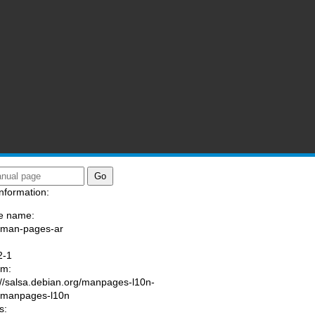
nformation:
e name:
/man-pages-ar
:
2-1
am:
://salsa.debian.org/manpages-l10n-
/manpages-l10n
s: