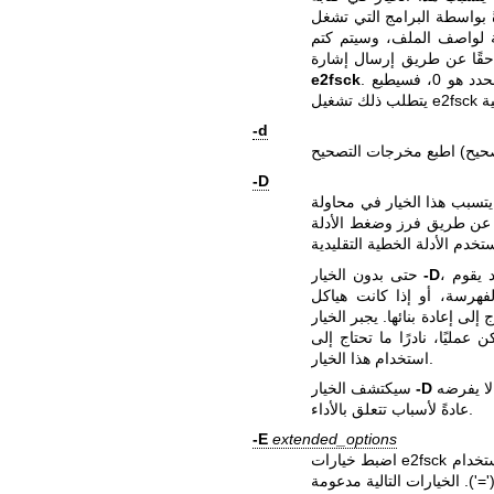
ة لواصف الملف، وسيتم كتم
e2fsck
-d
-D
في محاولة e2fsck تحسين جميع الأدلة، إما عن
و عن طريق فرز وضغط الأدلة
-D
حتى بدون الخيار
هرسة، أو إذا كانت هياكل
 عمليًا، نادرًا ما تحتاج إلى
استخدام هذا الخيار.
إدخالات الدليل ذات الأسماء المكررة في دليل واحد، وهو ما لا يفرضه e2fsck
-D
سيكتشف الخيار
عادةً لأسباب تتعلق بالأداء.
-E
extended_options
اضبط خيارات e2fsck الموسعة. الخيارات الموسعة مفصولة بفواصل، وقد تأخذ وسيطة باستخدام