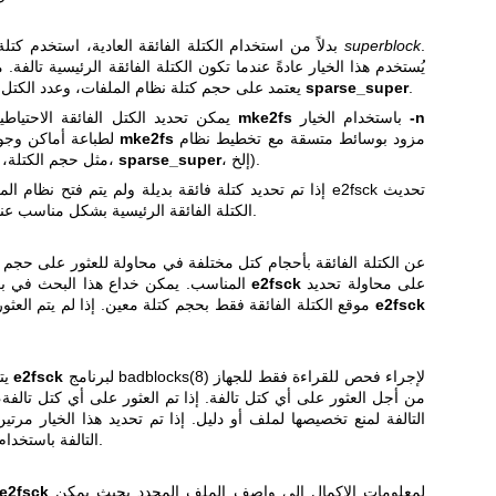
.
superblock
بدلاً من استخدام الكتلة الفائقة العادية، استخدم كتلة فائقة بديلة محددة بواسطة
يُستخدم هذا الخيار عادةً عندما تكون الكتلة الفائقة الرئيسية تالفة. م
.
sparse_super
يعتمد على حجم كتلة نظام الملفات، وعدد الكتل لكل مجموعة، والميزات مثل
-n
باستخدام الخيار
mke2fs
يمكن تحديد الكتل الفائقة الاحتياطية الإضافية باستخدام برنامج
مزود بوسائط متسقة مع تخطيط نظام
mke2fs
لطباعة أماكن وجود الكتل الفائقة، بافتراض أن
، إلخ).
sparse_super
الملفات (مثل حجم الكتلة، الكتل لكل مجموعة،
إذا تم تحديد كتلة فائقة بديلة ولم يتم فتح نظام الملفات ل
الكتلة الفائقة الرئيسية بشكل مناسب عند اكتمال فحص نظام الملفات.
على محاولة تحديد
e2fsck
المناسب. يمكن خداع هذا البحث في بعض الحالات. يجبر هذا الخيار
e2fsck
موقع الكتلة الفائقة فقط بحجم كتلة معين. إذا لم يتم العثور على الكتلة الفائقة، سينتهي
لإجراء فحص للقراءة فقط للجهاز
badblocks(8)
لبرنامج
e2fsck
يتسبب هذا الخيار في استخدام
من أجل العثور على أي كتل تالفة. إذا تم العثور على أي كتل تالفة،
التالفة لمنع تخصيصها لملف أو دليل. إذا تم تحديد هذا الخيار مر
التالفة باستخدام اختبار قراءة-كتابة غير مدمر.
لمعلومات الإكمال إلى واصف الملف المحدد بحيث يمكن
e2fsck