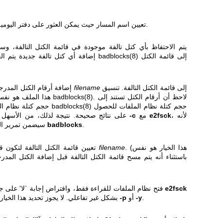
تعيين اسم المسار حيث يمكن العثور على دفتر اليومية الخارجي لنظام الملفات هذا.
إلى قائمة الكتل
badblocks(8)
إضافة أي كتل تالفة جديدة يتم العثور عليها عن طريق تشغيل
إلى قائمة الكتل التالفة. تنسيق
filename
إضافة أرقام الكتل المدرجة في الملف المحدد بواسطة
. لاحظ أن أرقام الكتل تستند إلى
badblocks(8)
هذا الملف هو نفس التنسيق الذي يولده برنامج
حجم كتلة نظام الملفات للحصول
badblocks(8)
حجم كتلة نظام الملفات. وبالتالي، يجب إعطاء
، لأنه
e2fsck
مع
-c
على نتائج صحيحة. نتيجة لذلك، من الأسهل والأكثر أمانًا استخدام الخيار
.
badblocks
سيضمن تمرير المعلمات الصحيحة إلى برنامج
. (هذا الخيار هو نفس
filename
تعيين قائمة الكتل التالفة لتكون قائمة الكتل المحددة بواسطة
e2fsck
فتح نظام الملفات للقراءة فقط، وافتراض إجابة `لا' على جميع الأسئلة. يسمح باستخدام
.
-y
أو
-p
بشكل غير تفاعلي. لا يجوز تحديد هذا الخيار في نفس الوقت مع الخيارين