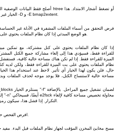
أصلح فقط البيانات الوصفية التالفة؛ لا تحسّن أدلة e
الخيار غير متوافق مع الخيارين -D و -E bmap2extent.
فرض التحقق من أسماء الملفات المشفرة في الأدلة غير الحساسة 
هو الوضع المبدئي إذا كان نظام الملفات يحتوي على العلم الصارم ممكّنًا.
إذا كان نظام الملفات يحتوي على كتل مشتركة، مع تمكين ميز
للقراءة فقط، فسيؤدي هذا إلى إلغاء مشاركة جميع الكتل المشترك
الميزة للقراءة فقط. إذا لم تكن هناك مساحة خالية كافية، فستفشل ا
نظام الملفات يحتوي على بت الميزة للقراءة فقط، ولكن لديه ك
حال، فلن يكون لهذا الخيار أي تأثير. لاحظ عند استخدام هذا الخيا
مساحة خالية لاستنساخ الكتل، فلا يوجد موجه لحذف الملفات وبد
إلى ذلك
التكرار. إذا فشل هذا، سيكون رمز الخروج غير صفري.
افرض الفحص حتى لو بدا نظام الملفات نظيفًا.
مسح مخابئ المخزن المؤقت لجهاز نظام الملفات قبل البدء. مفيد حق