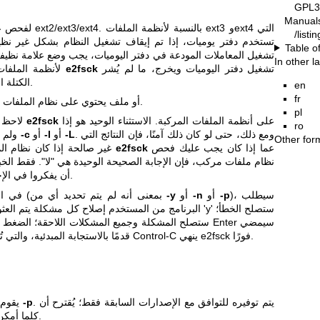
GPL3
Manual
/list
تستخدم دفتر يوميات، إذا تم إيقاف تشغيل النظام بشكل غير نظيف
Table o
تشغيل المعاملات المودعة في دفتر اليوميات، يجب وضع علامة نظيفة 
In other 
تشغيل دفتر اليوميات ويخرج، ما لم يُشر
e2fsck
لأنظمة الملفات التي تستخدم دفتر اليوميات، سيعيد
الكتلة الفائقة إلى أن الفحص الإضافي مطلوب.
en
fr
) أو ملف يحتوي على نظام الملفات.
pl
على أنظمة الملفات المركبة. الاستثناء الوحيد هو إذا
e2fsck
لاحظ أنه بشكل عام ليس من الآمن تشغيل
ro
. ومع ذلك، حتى لو كان ذلك آمنًا، فإن النتائج التي
-L
أو
-l
أو
-c
، ولم يتم تحديد الخيارات
Other for
عما إذا كان يجب عليك فحص
e2fsck
غير صالحة إذا كان نظام الملفات مركبًا. إذا سأل
نظام ملفات مركب، فإن الإجابة الصحيحة الوحيدة هي "لا". فقط الخبر
أن يفكروا في الإجابة على هذا السؤال بأي طريقة أخرى.
)، سيطلب
-p
أو
-n
أو
-y
في الوضع التفاعلي (بمعنى أنه لم يتم تحديد أي من
البرنامج من المستخدم إصلاح كل مشكلة يتم العثور عليها في 
قدمًا بالاستجابة المبدئية، والتي تُطبع قبل علامة الاستفهام. الضغط على Control-C ينهي e2fsck فورًا.
. يتم توفيره للتوافق مع الإصدارات السابقة فقط؛ يُقترح أن
-p
يقوم هذا الخيار بنفس عمل الخيار
كلما أمكن.