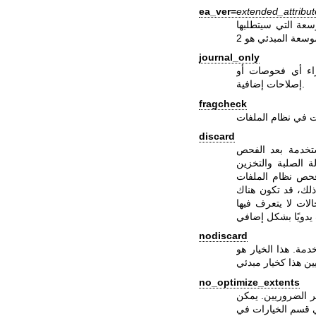
ea_ver=
extended_attribu
journal_only
راء أي فحوصات أو
إصلاحات إضافية.
fragcheck
discard
ستخدمة بعد الفحص
ة الصلبة والتخزين
زويد). لاحظ أن التخلص يتم في المرحلة 5 بعد فحص نظام الملفات
ذلك، قد تكون هناك
nodiscard
مة. هذا الخيار هو
no_optimize_extents
ر الضروريين. يمكن