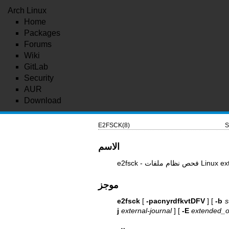
Arch Linux
Home
Packages
Forums
Wiki
GitLab
Security
AUR
Download
E2FSCK(8)
S
الاسم
Linux ext2/ext3/ext
موجز
e2fsck
[
-pacnyrdfkvtDFV
] [
-b
s
j
external-journal
] [
-E
extended_o