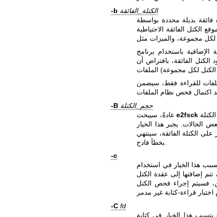
الكتلة_الفائقة
-b
وقع الكتل الفائقة الاحتياطية
لقراءة فقط، سيضمن e2fsck تحديث
حجم_الكتلة
-B
عن الكتلة الفائقة بأحجام كتل مختلفة في محاولة للعثور على حجم الكتلة
e2fsck
عادةً، سيبحث
بخطأ فادح.
-c
 تتم إضافتها إلى عقدة الكتل
تين، فسيتم إجراء فحص الكتل
-C
fd
يتسبب هذا الخيار في كتابة