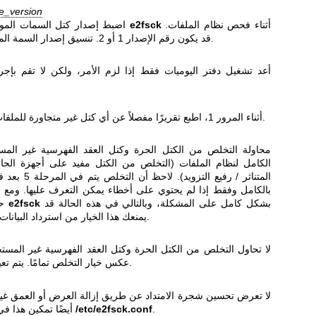
te_version
أثناء فحص نظام الملفات.
e2fsck
اضبط إصدار كتل السمات الموسعة التي سيتطلبها
قد يكون رقم الإصدار 1 أو 2. تنسيق إصدار السمة الموسعة المبدئي هو 2.
أعد تشغيل دفتر اليوميات فقط إذا لزم الأمر، ولكن لا تقم بإج
أثناء المرور 1، اطبع تقريرًا مفصلاً عن أي كتل غير متجاورة للملفات في نظام الملفات.
محاولة التخلص من الكتل الحرة وكتل العقد الفهرسية غير الم
الكامل لنظام الملفات (التخلص من الكتل مفيد على أجهزة الحال
المتناثر / رفيع الت
بالكامل وفقط إذا لم يحتوي على أخطاء يمكن التعرف عليها. ومع 
بشكل كامل على المشكلة، وبالتالي في هذه الحالة قد
e2fsck
حالات لا يتعرف فيها
يمنعك هذا الخيار من استرداد البيانات يدويًا بشكل إضافي.
لا تحاول التخلص من الكتل الحرة وكتل العقد الفهرسية غير المستخد
عكس خيار التخلص تمامًا. يتم تعيين هذا كخيار مبدئي.
لا تعرض تحسين شجرة الامتداد عن طريق إزالة العرض أو العمق غي
.
/etc/e2fsck.conf
أيضًا تمكين هذا في قسم الخيارات في