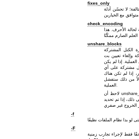
fixes_only
htre أو تضغط أشجار الامتداد. هذا
check_encoding
لحالة الأحرف. هذا
unshare_blocks
ة الكتل المشتركة
ة وإلغاء تعيين بت
لعملية. إذا لم يكن
تل مشتركة على أي
ر، إذا لم تكن هناك
لاً من ذلك ستفشل
العملية.
لاحظ أن unshare_blocks يستلزم الخيار "-f" لضمان تشغيل جميع المراحل. بالإضافة
، إذا تم تحديد "-n" أيضًا، فسيحاكي e2fsck محاولة تخصيص مساحة كافية لإلغاء
-f
-F
ًا فقط لإجراء تجارب زمنية