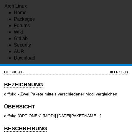
Arch Linux
Home
Packages
Forums
Wiki
GitLab
Security
AUR
Download
DIFFPKG(1)
DIFFPKG(1)
BEZEICHNUNG
diffpkg - Zwei Pakete mittels verschiedener Modi vergleichen
ÜBERSICHT
diffpkg [OPTIONEN] [MODI] [DATEI|PAKETNAME…]
BESCHREIBUNG