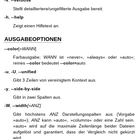
-v
,
--verbose
Stellt detailliertere/ungefilterte Ausgabe bereit.
-h
,
--help
Zeigt einen Hilfetext an.
AUSGABEOPTIONEN
--color
[=
WANN
]
Farbausgabe;
WANN
ist
»never«
,
»always«
oder
»auto«
;
reines
--color
bedeutet
--color=
auto
.
-u
,
-U
,
--unified
Gibt 3 Zeilen von vereinigtem Kontext aus.
-y
,
--side-by-side
Gibt in zwei Spalten aus.
-W
,
--width
[=ANZ]
Gibt höchstens
ANZ
Darstellungsspalten aus (Vorgabe
»auto«);
ANZ
kann
»auto«,
»columns« oder eine Zahl sein.
»auto« wird auf
die maximale Zeilenlänge beider Dateien
aufgelöst und garantiert, dass der
Vergleich nicht gekürzt
wird.