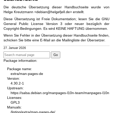
Die deutsche Übersetzung dieser Handbuchseite wurde von
Helge Kreutzmann <debian@helgefjell.de> erstellt.
Diese Übersetzung ist Freie Dokumentation; lesen Sie die
GNU
General Public License Version 3
oder neuer bezüglich der
Copyright-Bedingungen. Es wird KEINE HAFTUNG übernommen.
Wenn Sie Fehler in der Übersetzung dieser Handbuchseite finden,
schicken Sie bitte eine E-Mail an die
Mailingliste der Übersetzer
.
27. Januar 2026
Package information:
Package name:
extra/man-pages-de
Version:
4.30.2-1
Upstream:
https://salsa.debian.org/manpages-l10n-team/manpages-l10n
Licenses:
GPL3
Manuals:
/listing/extra/man-pages-de/