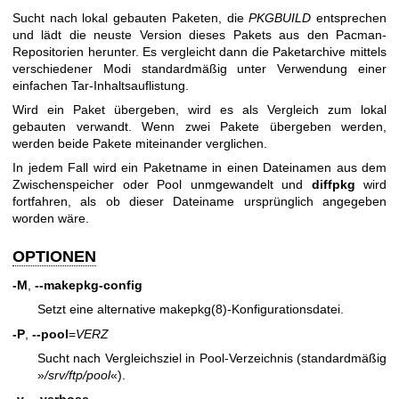
Sucht nach lokal gebauten Paketen, die
PKGBUILD
entsprechen
und lädt die neuste Version dieses Pakets aus den Pacman-
Repositorien herunter. Es vergleicht dann die Paketarchive mittels
verschiedener Modi standardmäßig unter Verwendung einer
einfachen Tar-Inhaltsauflistung.
Wird ein Paket übergeben, wird es als Vergleich zum lokal
gebauten verwandt. Wenn zwei Pakete übergeben werden,
werden beide Pakete miteinander verglichen.
In jedem Fall wird ein Paketname in einen Dateinamen aus dem
Zwischenspeicher oder Pool unmgewandelt und
diffpkg
wird
fortfahren, als ob dieser Dateiname ursprünglich angegeben
worden wäre.
OPTIONEN
-M
,
--makepkg-config
Setzt eine alternative
makepkg(8)
-Konfigurationsdatei.
-P
,
--pool
=
VERZ
Sucht nach Vergleichsziel in Pool-Verzeichnis (standardmäßig
»
/srv/ftp/pool
«).