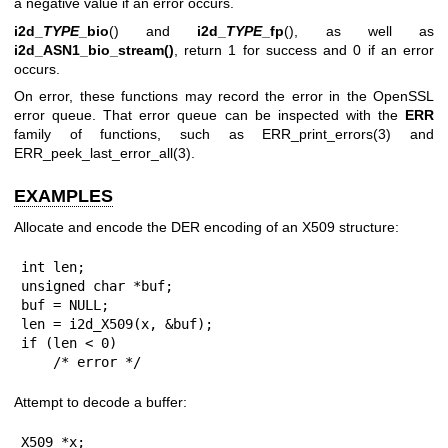
a negative value if an error occurs.
i2d_
TYPE
_bio
() and
i2d_
TYPE
_fp
(), as well as
i2d_ASN1_bio_stream()
, return 1 for success and 0 if an error
occurs.
On error, these functions may record the error in the OpenSSL
error queue. That error queue can be inspected with the
ERR
family of functions, such as
ERR_print_errors(3)
and
ERR_peek_last_error_all(3)
.
EXAMPLES
Allocate and encode the DER encoding of an X509 structure:
int len;

unsigned char *buf;

buf = NULL;

len = i2d_X509(x, &buf);

if (len < 0)

    /* error */
Attempt to decode a buffer:
X509 *x;
