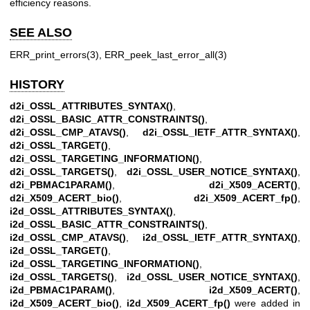
efficiency reasons.
SEE ALSO
ERR_print_errors(3)
,
ERR_peek_last_error_all(3)
HISTORY
d2i_OSSL_ATTRIBUTES_SYNTAX()
,
d2i_OSSL_BASIC_ATTR_CONSTRAINTS()
,
d2i_OSSL_CMP_ATAVS()
,
d2i_OSSL_IETF_ATTR_SYNTAX()
,
d2i_OSSL_TARGET()
,
d2i_OSSL_TARGETING_INFORMATION()
,
d2i_OSSL_TARGETS()
,
d2i_OSSL_USER_NOTICE_SYNTAX()
,
d2i_PBMAC1PARAM()
,
d2i_X509_ACERT()
,
d2i_X509_ACERT_bio()
,
d2i_X509_ACERT_fp()
,
i2d_OSSL_ATTRIBUTES_SYNTAX()
,
i2d_OSSL_BASIC_ATTR_CONSTRAINTS()
,
i2d_OSSL_CMP_ATAVS()
,
i2d_OSSL_IETF_ATTR_SYNTAX()
,
i2d_OSSL_TARGET()
,
i2d_OSSL_TARGETING_INFORMATION()
,
i2d_OSSL_TARGETS()
,
i2d_OSSL_USER_NOTICE_SYNTAX()
,
i2d_PBMAC1PARAM()
,
i2d_X509_ACERT()
,
i2d_X509_ACERT_bio()
,
i2d_X509_ACERT_fp()
were added in