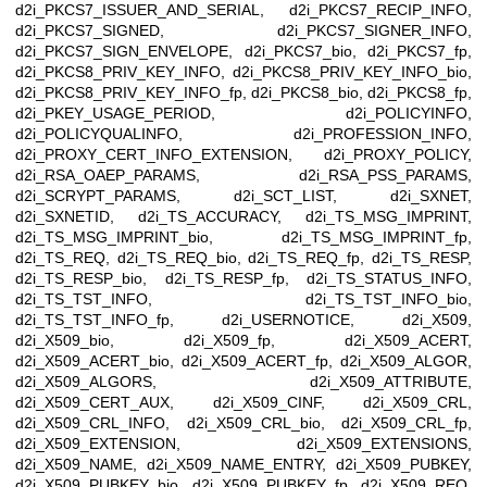
d2i_PKCS7_ISSUER_AND_SERIAL, d2i_PKCS7_RECIP_INFO,
d2i_PKCS7_SIGNED, d2i_PKCS7_SIGNER_INFO,
d2i_PKCS7_SIGN_ENVELOPE, d2i_PKCS7_bio, d2i_PKCS7_fp,
d2i_PKCS8_PRIV_KEY_INFO, d2i_PKCS8_PRIV_KEY_INFO_bio,
d2i_PKCS8_PRIV_KEY_INFO_fp, d2i_PKCS8_bio, d2i_PKCS8_fp,
d2i_PKEY_USAGE_PERIOD, d2i_POLICYINFO,
d2i_POLICYQUALINFO, d2i_PROFESSION_INFO,
d2i_PROXY_CERT_INFO_EXTENSION, d2i_PROXY_POLICY,
d2i_RSA_OAEP_PARAMS, d2i_RSA_PSS_PARAMS,
d2i_SCRYPT_PARAMS, d2i_SCT_LIST, d2i_SXNET,
d2i_SXNETID, d2i_TS_ACCURACY, d2i_TS_MSG_IMPRINT,
d2i_TS_MSG_IMPRINT_bio, d2i_TS_MSG_IMPRINT_fp,
d2i_TS_REQ, d2i_TS_REQ_bio, d2i_TS_REQ_fp, d2i_TS_RESP,
d2i_TS_RESP_bio, d2i_TS_RESP_fp, d2i_TS_STATUS_INFO,
d2i_TS_TST_INFO, d2i_TS_TST_INFO_bio,
d2i_TS_TST_INFO_fp, d2i_USERNOTICE, d2i_X509,
d2i_X509_bio, d2i_X509_fp, d2i_X509_ACERT,
d2i_X509_ACERT_bio, d2i_X509_ACERT_fp, d2i_X509_ALGOR,
d2i_X509_ALGORS, d2i_X509_ATTRIBUTE,
d2i_X509_CERT_AUX, d2i_X509_CINF, d2i_X509_CRL,
d2i_X509_CRL_INFO, d2i_X509_CRL_bio, d2i_X509_CRL_fp,
d2i_X509_EXTENSION, d2i_X509_EXTENSIONS,
d2i_X509_NAME, d2i_X509_NAME_ENTRY, d2i_X509_PUBKEY,
d2i_X509_PUBKEY_bio, d2i_X509_PUBKEY_fp, d2i_X509_REQ,