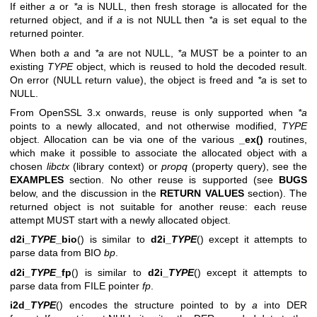
If either
a
or
*a
is NULL, then fresh storage is allocated for the
returned object, and if
a
is not NULL then
*a
is set equal to the
returned pointer.
When both
a
and
*a
are not NULL,
*a
MUST be a pointer to an
existing
TYPE
object, which is reused to hold the decoded result.
On error (NULL return value), the object is freed and
*a
is set to
NULL.
From OpenSSL 3.x onwards, reuse is only supported when
*a
points to a newly allocated, and not otherwise modified,
TYPE
object. Allocation can be via one of the various
_ex()
routines,
which make it possible to associate the allocated object with a
chosen
libctx
(library context) or
propq
(property query), see the
EXAMPLES
section. No other reuse is supported (see
BUGS
below, and the discussion in the
RETURN VALUES
section). The
returned object is not suitable for another reuse: each reuse
attempt MUST start with a newly allocated object.
d2i_
TYPE
_bio
() is similar to
d2i_
TYPE
() except it attempts to
parse data from BIO
bp
.
d2i_
TYPE
_fp
() is similar to
d2i_
TYPE
() except it attempts to
parse data from FILE pointer
fp
.
i2d_
TYPE
() encodes the structure pointed to by
a
into DER