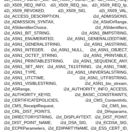
d2i_X509_REQ_INFO, d2i_X509_REQ_bio, d2i_X509_REQ_fp,
d2i_X509_REVOKED, d2i_X509_SIG, d2i_X509_VAL,
i2d_ACCESS_DESCRIPTION, i2d_ADMISSIONS,
i2d_ADMISSION_SYNTAX, i2d_ASIdOrRange,
i2d_ASIdentifierChoice, i2d_ASIdentifiers,
i2d_ASN1_BIT_STRING, i2d_ASN1_BMPSTRING,
i2d_ASN1_ENUMERATED, i2d_ASN1_GENERALIZEDTIME,
i2d_ASN1_GENERALSTRING, i2d_ASN1_IA5STRING,
i2d_ASN1_INTEGER, i2d_ASN1_NULL, i2d_ASN1_OBJECT,
i2d_ASN1_OCTET_STRING, i2d_ASN1_PRINTABLE,
i2d_ASN1_PRINTABLESTRING, i2d_ASN1_SEQUENCE_ANY,
i2d_ASN1_SET_ANY, i2d_ASN1_T61STRING, i2d_ASN1_TIME,
i2d_ASN1_TYPE, i2d_ASN1_UNIVERSALSTRING,
i2d_ASN1_UTCTIME, i2d_ASN1_UTF8STRING,
i2d_ASN1_VISIBLESTRING, i2d_ASN1_bio_stream,
i2d_ASRange, i2d_AUTHORITY_INFO_ACCESS,
i2d_AUTHORITY_KEYID, i2d_BASIC_CONSTRAINTS,
i2d_CERTIFICATEPOLICIES, i2d_CMS_ContentInfo,
i2d_CMS_ReceiptRequest, i2d_CMS_bio,
i2d_CRL_DIST_POINTS, i2d_DHxparams,
i2d_DIRECTORYSTRING, i2d_DISPLAYTEXT, i2d_DIST_POINT,
i2d_DIST_POINT_NAME, i2d_DSA_SIG, i2d_ECDSA_SIG,
i2d_ECPKParameters, i2d_EDIPARTYNAME, i2d_ESS_CERT_ID,