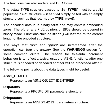
The functions can also understand
BER
forms.
The actual TYPE structure passed to
i2d_
TYPE
() must be a valid
populated
TYPE
structure -- it
cannot
simply be fed with an empty
structure such as that returned by
TYPE_new()
.
The encoded data is in binary form and may contain embedded
zeros. Therefore, any FILE pointers or BIOs should be opened in
binary mode. Functions such as
strlen()
will
not
return the correct
length of the encoded structure.
The ways that
*ppin
and
*ppout
are incremented after the
operation can trap the unwary. See the
WARNINGS
section for
some common errors. The reason for this-auto increment
behaviour is to reflect a typical usage of ASN1 functions: after one
structure is encoded or decoded another will be processed after it.
The following points about the data types might be useful:
ASN1_OBJECT
Represents an ASN1 OBJECT IDENTIFIER.
DHparams
Represents a PKCS#3 DH parameters structure.
DHxparams
Represents an ANSI X9.42 DH parameters structure.