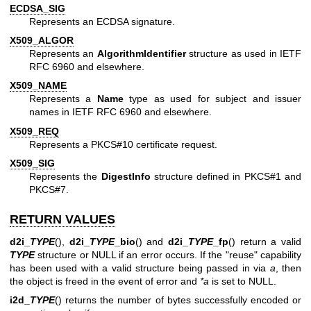
ECDSA_SIG
Represents an ECDSA signature.
X509_ALGOR
Represents an
AlgorithmIdentifier
structure as used in IETF
RFC 6960 and elsewhere.
X509_NAME
Represents a
Name
type as used for subject and issuer
names in IETF RFC 6960 and elsewhere.
X509_REQ
Represents a PKCS#10 certificate request.
X509_SIG
Represents the
DigestInfo
structure defined in PKCS#1 and
PKCS#7.
RETURN VALUES
d2i_
TYPE
(),
d2i_
TYPE
_bio
() and
d2i_
TYPE
_fp
() return a valid
TYPE
structure or NULL if an error occurs. If the "reuse" capability
has been used with a valid structure being passed in via
a
, then
the object is freed in the event of error and
*a
is set to NULL.
i2d_
TYPE
() returns the number of bytes successfully encoded or