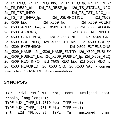
i2d_TS_REQ, i2d_TS_REQ_bio, i2d_TS_REQ_fp, i2d_TS_RESP,
i2d_TS_RESP_bio, i2d_TS_RESP_fp, i2d_TS_STATUS_INFO,
i2d_TS_TST_INFO, i2d_TS_TST_INFO_bio,
i2d_TS_TST_INFO_fp, i2d_USERNOTICE, i2d_X509,
i2d_X509_bio, i2d_X509_fp, i2d_X509_ACERT,
i2d_X509_ACERT_bio, i2d_X509_ACERT_fp, i2d_X509_ALGOR,
i2d_X509_ALGORS, i2d_X509_ATTRIBUTE,
i2d_X509_CERT_AUX, i2d_X509_CINF, i2d_X509_CRL,
i2d_X509_CRL_INFO, i2d_X509_CRL_bio, i2d_X509_CRL_fp,
i2d_X509_EXTENSION, i2d_X509_EXTENSIONS,
i2d_X509_NAME, i2d_X509_NAME_ENTRY, i2d_X509_PUBKEY,
i2d_X509_PUBKEY_bio, i2d_X509_PUBKEY_fp, i2d_X509_REQ,
i2d_X509_REQ_INFO, i2d_X509_REQ_bio, i2d_X509_REQ_fp,
i2d_X509_REVOKED, i2d_X509_SIG, i2d_X509_VAL, - convert
objects from/to ASN.1/DER representation
SYNOPSIS
TYPE *d2i_TYPE(TYPE **a, const unsigned char 
**ppin, long length);

TYPE *d2i_TYPE_bio(BIO *bp, TYPE **a);

TYPE *d2i_TYPE_fp(FILE *fp, TYPE **a);

int i2d_TYPE(const TYPE *a, unsigned char 