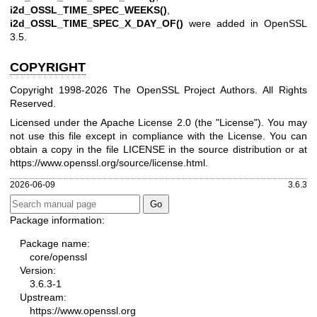
i2d_OSSL_TIME_SPEC_WEEKS()
,
i2d_OSSL_TIME_SPEC_X_DAY_OF()
were added in OpenSSL
3.5.
COPYRIGHT
Copyright 1998-2026 The OpenSSL Project Authors. All Rights
Reserved.
Licensed under the Apache License 2.0 (the "License"). You may
not use this file except in compliance with the License. You can
obtain a copy in the file LICENSE in the source distribution or at
https://www.openssl.org/source/license.html
.
2026-06-09
3.6.3
Package information:
Package name:
core/openssl
Version:
3.6.3-1
Upstream:
https://www.openssl.org