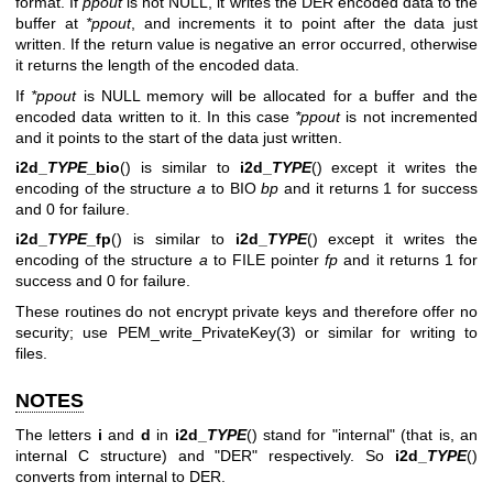
format. If
ppout
is not NULL, it writes the DER encoded data to the
buffer at
*ppout
, and increments it to point after the data just
written. If the return value is negative an error occurred, otherwise
it returns the length of the encoded data.
If
*ppout
is NULL memory will be allocated for a buffer and the
encoded data written to it. In this case
*ppout
is not incremented
and it points to the start of the data just written.
i2d_
TYPE
_bio
() is similar to
i2d_
TYPE
() except it writes the
encoding of the structure
a
to BIO
bp
and it returns 1 for success
and 0 for failure.
i2d_
TYPE
_fp
() is similar to
i2d_
TYPE
() except it writes the
encoding of the structure
a
to FILE pointer
fp
and it returns 1 for
success and 0 for failure.
These routines do not encrypt private keys and therefore offer no
security; use
PEM_write_PrivateKey(3)
or similar for writing to
files.
NOTES
The letters
i
and
d
in
i2d_
TYPE
() stand for "internal" (that is, an
internal C structure) and "DER" respectively. So
i2d_
TYPE
()
converts from internal to DER.