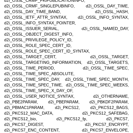
d2i_OSSL_CRMF_PKIPUBLICATIONINFO,
d2i_OSSL_CRMF_SINGLEPUBINFO, d2i_OSSL_DAY_TIME,
d2i_OSSL_DAY_TIME_BAND, d2i_OSSL_HASH,
d2i_OSSL_IETF_ATTR_SYNTAX, d2i_OSSL_INFO_SYNTAX,
d2i_OSSL_INFO_SYNTAX_POINTER,
d2i_OSSL_ISSUER_SERIAL, d2i_OSSL_NAMED_DAY,
d2i_OSSL_OBJECT_DIGEST_INFO,
d2i_OSSL_PRIVILEGE_POLICY_ID,
d2i_OSSL_ROLE_SPEC_CERT_ID,
d2i_OSSL_ROLE_SPEC_CERT_ID_SYNTAX,
d2i_OSSL_TARGET_CERT, d2i_OSSL_TARGET,
d2i_OSSL_TARGETING_INFORMATION, d2i_OSSL_TARGETS,
d2i_OSSL_TIME_PERIOD, d2i_OSSL_TIME_SPEC,
d2i_OSSL_TIME_SPEC_ABSOLUTE,
d2i_OSSL_TIME_SPEC_DAY, d2i_OSSL_TIME_SPEC_MONTH,
d2i_OSSL_TIME_SPEC_TIME, d2i_OSSL_TIME_SPEC_WEEKS,
d2i_OSSL_TIME_SPEC_X_DAY_OF,
d2i_OSSL_USER_NOTICE_SYNTAX, d2i_OTHERNAME,
d2i_PBE2PARAM, d2i_PBEPARAM, d2i_PBKDF2PARAM,
d2i_PBMAC1PARAM, d2i_PKCS12, d2i_PKCS12_BAGS,
d2i_PKCS12_MAC_DATA, d2i_PKCS12_SAFEBAG,
d2i_PKCS12_bio, d2i_PKCS12_fp, d2i_PKCS7,
d2i_PKCS7_DIGEST, d2i_PKCS7_ENCRYPT,
d2i_PKCS7_ENC_CONTENT, d2i_PKCS7_ENVELOPE,