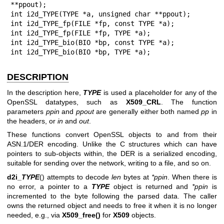
**ppout);

int i2d_TYPE(TYPE *a, unsigned char **ppout);

int i2d_TYPE_fp(FILE *fp, const TYPE *a);

int i2d_TYPE_fp(FILE *fp, TYPE *a);

int i2d_TYPE_bio(BIO *bp, const TYPE *a);

int i2d_TYPE_bio(BIO *bp, TYPE *a);
DESCRIPTION
In the description here,
TYPE
is used a placeholder for any of the
OpenSSL datatypes, such as
X509_CRL
. The function
parameters
ppin
and
ppout
are generally either both named
pp
in
the headers, or
in
and
out
.
These functions convert OpenSSL objects to and from their
ASN.1/DER encoding. Unlike the C structures which can have
pointers to sub-objects within, the DER is a serialized encoding,
suitable for sending over the network, writing to a file, and so on.
d2i_
TYPE
() attempts to decode
len
bytes at
*ppin
. When there is
no error, a pointer to a
TYPE
object is returned and
*ppin
is
incremented to the byte following the parsed data. The caller
owns the returned object and needs to free it when it is no longer
needed, e.g., via
X509_free()
for
X509
objects.