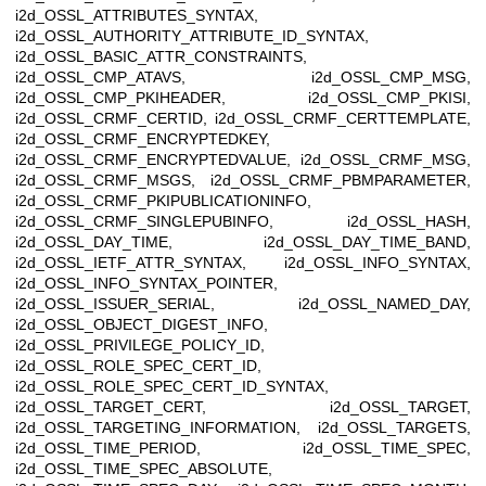
i2d_OSSL_ATTRIBUTES_SYNTAX,
i2d_OSSL_AUTHORITY_ATTRIBUTE_ID_SYNTAX,
i2d_OSSL_BASIC_ATTR_CONSTRAINTS,
i2d_OSSL_CMP_ATAVS, i2d_OSSL_CMP_MSG,
i2d_OSSL_CMP_PKIHEADER, i2d_OSSL_CMP_PKISI,
i2d_OSSL_CRMF_CERTID, i2d_OSSL_CRMF_CERTTEMPLATE,
i2d_OSSL_CRMF_ENCRYPTEDKEY,
i2d_OSSL_CRMF_ENCRYPTEDVALUE, i2d_OSSL_CRMF_MSG,
i2d_OSSL_CRMF_MSGS, i2d_OSSL_CRMF_PBMPARAMETER,
i2d_OSSL_CRMF_PKIPUBLICATIONINFO,
i2d_OSSL_CRMF_SINGLEPUBINFO, i2d_OSSL_HASH,
i2d_OSSL_DAY_TIME, i2d_OSSL_DAY_TIME_BAND,
i2d_OSSL_IETF_ATTR_SYNTAX, i2d_OSSL_INFO_SYNTAX,
i2d_OSSL_INFO_SYNTAX_POINTER,
i2d_OSSL_ISSUER_SERIAL, i2d_OSSL_NAMED_DAY,
i2d_OSSL_OBJECT_DIGEST_INFO,
i2d_OSSL_PRIVILEGE_POLICY_ID,
i2d_OSSL_ROLE_SPEC_CERT_ID,
i2d_OSSL_ROLE_SPEC_CERT_ID_SYNTAX,
i2d_OSSL_TARGET_CERT, i2d_OSSL_TARGET,
i2d_OSSL_TARGETING_INFORMATION, i2d_OSSL_TARGETS,
i2d_OSSL_TIME_PERIOD, i2d_OSSL_TIME_SPEC,
i2d_OSSL_TIME_SPEC_ABSOLUTE,