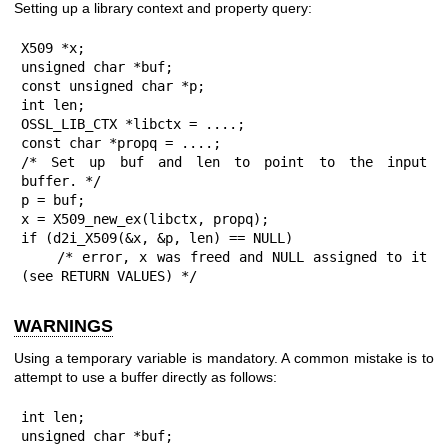
Setting up a library context and property query:
X509 *x;

unsigned char *buf;

const unsigned char *p;

int len;

OSSL_LIB_CTX *libctx = ....;

const char *propq = ....;

/* Set up buf and len to point to the input 
buffer. */

p = buf;

x = X509_new_ex(libctx, propq);

if (d2i_X509(&x, &p, len) == NULL)

    /* error, x was freed and NULL assigned to it 
(see RETURN VALUES) */
WARNINGS
Using a temporary variable is mandatory. A common mistake is to
attempt to use a buffer directly as follows:
int len;

unsigned char *buf;
