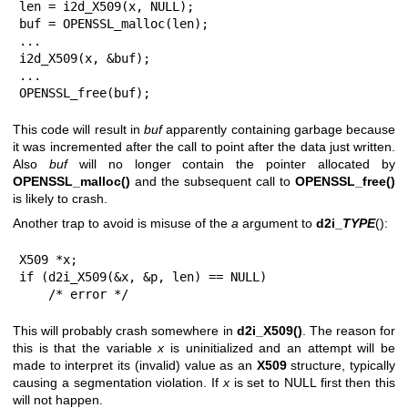
len = i2d_X509(x, NULL);

buf = OPENSSL_malloc(len);

...

i2d_X509(x, &buf);

...

OPENSSL_free(buf);
This code will result in
buf
apparently containing garbage because
it was incremented after the call to point after the data just written.
Also
buf
will no longer contain the pointer allocated by
OPENSSL_malloc()
and the subsequent call to
OPENSSL_free()
is likely to crash.
Another trap to avoid is misuse of the
a
argument to
d2i_
TYPE
():
X509 *x;

if (d2i_X509(&x, &p, len) == NULL)

    /* error */
This will probably crash somewhere in
d2i_X509()
. The reason for
this is that the variable
x
is uninitialized and an attempt will be
made to interpret its (invalid) value as an
X509
structure, typically
causing a segmentation violation. If
x
is set to NULL first then this
will not happen.