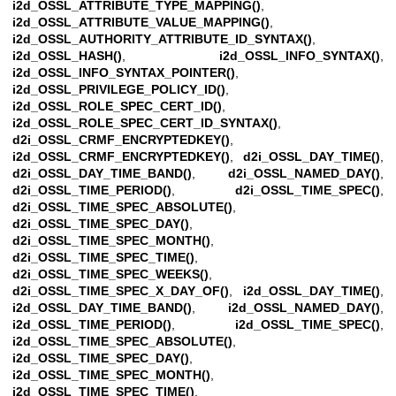
i2d_OSSL_ATTRIBUTE_TYPE_MAPPING()
,
i2d_OSSL_ATTRIBUTE_VALUE_MAPPING()
,
i2d_OSSL_AUTHORITY_ATTRIBUTE_ID_SYNTAX()
,
i2d_OSSL_HASH()
,
i2d_OSSL_INFO_SYNTAX()
,
i2d_OSSL_INFO_SYNTAX_POINTER()
,
i2d_OSSL_PRIVILEGE_POLICY_ID()
,
i2d_OSSL_ROLE_SPEC_CERT_ID()
,
i2d_OSSL_ROLE_SPEC_CERT_ID_SYNTAX()
,
d2i_OSSL_CRMF_ENCRYPTEDKEY()
,
i2d_OSSL_CRMF_ENCRYPTEDKEY()
,
d2i_OSSL_DAY_TIME()
,
d2i_OSSL_DAY_TIME_BAND()
,
d2i_OSSL_NAMED_DAY()
,
d2i_OSSL_TIME_PERIOD()
,
d2i_OSSL_TIME_SPEC()
,
d2i_OSSL_TIME_SPEC_ABSOLUTE()
,
d2i_OSSL_TIME_SPEC_DAY()
,
d2i_OSSL_TIME_SPEC_MONTH()
,
d2i_OSSL_TIME_SPEC_TIME()
,
d2i_OSSL_TIME_SPEC_WEEKS()
,
d2i_OSSL_TIME_SPEC_X_DAY_OF()
,
i2d_OSSL_DAY_TIME()
,
i2d_OSSL_DAY_TIME_BAND()
,
i2d_OSSL_NAMED_DAY()
,
i2d_OSSL_TIME_PERIOD()
,
i2d_OSSL_TIME_SPEC()
,
i2d_OSSL_TIME_SPEC_ABSOLUTE()
,
i2d_OSSL_TIME_SPEC_DAY()
,
i2d_OSSL_TIME_SPEC_MONTH()
,
i2d_OSSL_TIME_SPEC_TIME()
,