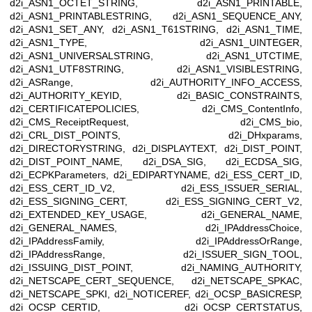
d2i_ASN1_OCTET_STRING, d2i_ASN1_PRINTABLE,
d2i_ASN1_PRINTABLESTRING, d2i_ASN1_SEQUENCE_ANY,
d2i_ASN1_SET_ANY, d2i_ASN1_T61STRING, d2i_ASN1_TIME,
d2i_ASN1_TYPE, d2i_ASN1_UINTEGER,
d2i_ASN1_UNIVERSALSTRING, d2i_ASN1_UTCTIME,
d2i_ASN1_UTF8STRING, d2i_ASN1_VISIBLESTRING,
d2i_ASRange, d2i_AUTHORITY_INFO_ACCESS,
d2i_AUTHORITY_KEYID, d2i_BASIC_CONSTRAINTS,
d2i_CERTIFICATEPOLICIES, d2i_CMS_ContentInfo,
d2i_CMS_ReceiptRequest, d2i_CMS_bio,
d2i_CRL_DIST_POINTS, d2i_DHxparams,
d2i_DIRECTORYSTRING, d2i_DISPLAYTEXT, d2i_DIST_POINT,
d2i_DIST_POINT_NAME, d2i_DSA_SIG, d2i_ECDSA_SIG,
d2i_ECPKParameters, d2i_EDIPARTYNAME, d2i_ESS_CERT_ID,
d2i_ESS_CERT_ID_V2, d2i_ESS_ISSUER_SERIAL,
d2i_ESS_SIGNING_CERT, d2i_ESS_SIGNING_CERT_V2,
d2i_EXTENDED_KEY_USAGE, d2i_GENERAL_NAME,
d2i_GENERAL_NAMES, d2i_IPAddressChoice,
d2i_IPAddressFamily, d2i_IPAddressOrRange,
d2i_IPAddressRange, d2i_ISSUER_SIGN_TOOL,
d2i_ISSUING_DIST_POINT, d2i_NAMING_AUTHORITY,
d2i_NETSCAPE_CERT_SEQUENCE, d2i_NETSCAPE_SPKAC,
d2i_NETSCAPE_SPKI, d2i_NOTICEREF, d2i_OCSP_BASICRESP,
d2i_OCSP_CERTID, d2i_OCSP_CERTSTATUS,