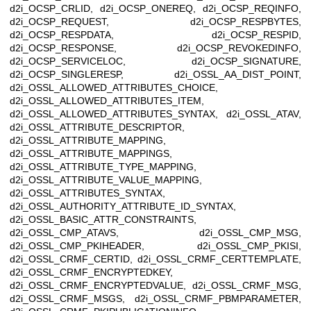
d2i_OCSP_CRLID, d2i_OCSP_ONEREQ, d2i_OCSP_REQINFO,
d2i_OCSP_REQUEST, d2i_OCSP_RESPBYTES,
d2i_OCSP_RESPDATA, d2i_OCSP_RESPID,
d2i_OCSP_RESPONSE, d2i_OCSP_REVOKEDINFO,
d2i_OCSP_SERVICELOC, d2i_OCSP_SIGNATURE,
d2i_OCSP_SINGLERESP, d2i_OSSL_AA_DIST_POINT,
d2i_OSSL_ALLOWED_ATTRIBUTES_CHOICE,
d2i_OSSL_ALLOWED_ATTRIBUTES_ITEM,
d2i_OSSL_ALLOWED_ATTRIBUTES_SYNTAX, d2i_OSSL_ATAV,
d2i_OSSL_ATTRIBUTE_DESCRIPTOR,
d2i_OSSL_ATTRIBUTE_MAPPING,
d2i_OSSL_ATTRIBUTE_MAPPINGS,
d2i_OSSL_ATTRIBUTE_TYPE_MAPPING,
d2i_OSSL_ATTRIBUTE_VALUE_MAPPING,
d2i_OSSL_ATTRIBUTES_SYNTAX,
d2i_OSSL_AUTHORITY_ATTRIBUTE_ID_SYNTAX,
d2i_OSSL_BASIC_ATTR_CONSTRAINTS,
d2i_OSSL_CMP_ATAVS, d2i_OSSL_CMP_MSG,
d2i_OSSL_CMP_PKIHEADER, d2i_OSSL_CMP_PKISI,
d2i_OSSL_CRMF_CERTID, d2i_OSSL_CRMF_CERTTEMPLATE,
d2i_OSSL_CRMF_ENCRYPTEDKEY,
d2i_OSSL_CRMF_ENCRYPTEDVALUE, d2i_OSSL_CRMF_MSG,
d2i_OSSL_CRMF_MSGS, d2i_OSSL_CRMF_PBMPARAMETER,