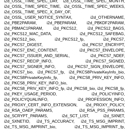
i2d_OSSL_TIME_SPEC_DAY, i2d_OSSL_TIME_SPEC_MONTH,
i2d_OSSL_TIME_SPEC_TIME, i2d_OSSL_TIME_SPEC_WEEKS,
i2d_OSSL_TIME_SPEC_X_DAY_OF,
i2d_OSSL_USER_NOTICE_SYNTAX, i2d_OTHERNAME,
i2d_PBE2PARAM, i2d_PBEPARAM, i2d_PBKDF2PARAM,
i2d_PBMAC1PARAM, i2d_PKCS12, i2d_PKCS12_BAGS,
i2d_PKCS12_MAC_DATA, i2d_PKCS12_SAFEBAG,
i2d_PKCS12_bio, i2d_PKCS12_fp, i2d_PKCS7,
i2d_PKCS7_DIGEST, i2d_PKCS7_ENCRYPT,
i2d_PKCS7_ENC_CONTENT, i2d_PKCS7_ENVELOPE,
i2d_PKCS7_ISSUER_AND_SERIAL, i2d_PKCS7_NDEF,
i2d_PKCS7_RECIP_INFO, i2d_PKCS7_SIGNED,
i2d_PKCS7_SIGNER_INFO, i2d_PKCS7_SIGN_ENVELOPE,
i2d_PKCS7_bio, i2d_PKCS7_fp, i2d_PKCS8PrivateKeyInfo_bio,
i2d_PKCS8PrivateKeyInfo_fp, i2d_PKCS8_PRIV_KEY_INFO,
i2d_PKCS8_PRIV_KEY_INFO_bio,
i2d_PKCS8_PRIV_KEY_INFO_fp, i2d_PKCS8_bio, i2d_PKCS8_fp,
i2d_PKEY_USAGE_PERIOD, i2d_POLICYINFO,
i2d_POLICYQUALINFO, i2d_PROFESSION_INFO,
i2d_PROXY_CERT_INFO_EXTENSION, i2d_PROXY_POLICY,
i2d_RSA_OAEP_PARAMS, i2d_RSA_PSS_PARAMS,
i2d_SCRYPT_PARAMS, i2d_SCT_LIST, i2d_SXNET,
i2d_SXNETID, i2d_TS_ACCURACY, i2d_TS_MSG_IMPRINT,
i2d_TS_MSG_IMPRINT_bio, i2d_TS_MSG_IMPRINT_fp,