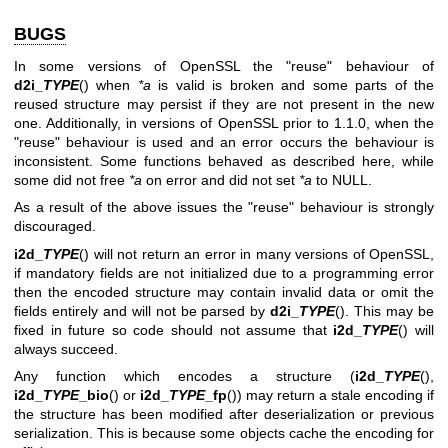
BUGS
In some versions of OpenSSL the "reuse" behaviour of
d2i_
TYPE
() when
*a
is valid is broken and some parts of the
reused structure may persist if they are not present in the new
one. Additionally, in versions of OpenSSL prior to 1.1.0, when the
"reuse" behaviour is used and an error occurs the behaviour is
inconsistent. Some functions behaved as described here, while
some did not free
*a
on error and did not set
*a
to NULL.
As a result of the above issues the "reuse" behaviour is strongly
discouraged.
i2d_
TYPE
() will not return an error in many versions of OpenSSL,
if mandatory fields are not initialized due to a programming error
then the encoded structure may contain invalid data or omit the
fields entirely and will not be parsed by
d2i_
TYPE
(). This may be
fixed in future so code should not assume that
i2d_
TYPE
() will
always succeed.
Any function which encodes a structure (
i2d_
TYPE
(),
i2d_
TYPE
_bio
() or
i2d_
TYPE
_fp
()) may return a stale encoding if
the structure has been modified after deserialization or previous
serialization. This is because some objects cache the encoding for