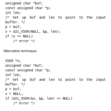
unsigned char *buf;

const unsigned char *p;

int len;

/* Set up buf and len to point to the input 
buffer. */

p = buf;

x = d2i_X509(NULL, &p, len);

if (x == NULL)

    /* error */
Alternative technique:
X509 *x;

unsigned char *buf;

const unsigned char *p;

int len;

/* Set up buf and len to point to the input 
buffer. */

p = buf;

x = NULL;

if (d2i_X509(&x, &p, len) == NULL)

    /* error */