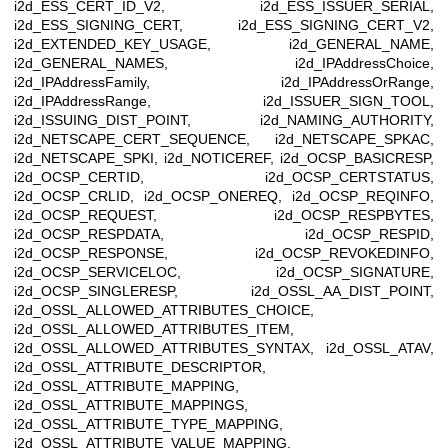
i2d_ESS_CERT_ID_V2, i2d_ESS_ISSUER_SERIAL,
i2d_ESS_SIGNING_CERT, i2d_ESS_SIGNING_CERT_V2,
i2d_EXTENDED_KEY_USAGE, i2d_GENERAL_NAME,
i2d_GENERAL_NAMES, i2d_IPAddressChoice,
i2d_IPAddressFamily, i2d_IPAddressOrRange,
i2d_IPAddressRange, i2d_ISSUER_SIGN_TOOL,
i2d_ISSUING_DIST_POINT, i2d_NAMING_AUTHORITY,
i2d_NETSCAPE_CERT_SEQUENCE, i2d_NETSCAPE_SPKAC,
i2d_NETSCAPE_SPKI, i2d_NOTICEREF, i2d_OCSP_BASICRESP,
i2d_OCSP_CERTID, i2d_OCSP_CERTSTATUS,
i2d_OCSP_CRLID, i2d_OCSP_ONEREQ, i2d_OCSP_REQINFO,
i2d_OCSP_REQUEST, i2d_OCSP_RESPBYTES,
i2d_OCSP_RESPDATA, i2d_OCSP_RESPID,
i2d_OCSP_RESPONSE, i2d_OCSP_REVOKEDINFO,
i2d_OCSP_SERVICELOC, i2d_OCSP_SIGNATURE,
i2d_OCSP_SINGLERESP, i2d_OSSL_AA_DIST_POINT,
i2d_OSSL_ALLOWED_ATTRIBUTES_CHOICE,
i2d_OSSL_ALLOWED_ATTRIBUTES_ITEM,
i2d_OSSL_ALLOWED_ATTRIBUTES_SYNTAX, i2d_OSSL_ATAV,
i2d_OSSL_ATTRIBUTE_DESCRIPTOR,
i2d_OSSL_ATTRIBUTE_MAPPING,
i2d_OSSL_ATTRIBUTE_MAPPINGS,
i2d_OSSL_ATTRIBUTE_TYPE_MAPPING,
i2d_OSSL_ATTRIBUTE_VALUE_MAPPING,