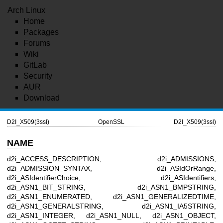
Arch Linux
Home
Packages
Forums
Wiki
GitLab
Security
AUR
Download
D2I_X509(3ssl)
OpenSSL
D2I_X509(3ssl)
NAME
d2i_ACCESS_DESCRIPTION, d2i_ADMISSIONS,
d2i_ADMISSION_SYNTAX, d2i_ASIdOrRange,
d2i_ASIdentifierChoice, d2i_ASIdentifiers,
d2i_ASN1_BIT_STRING, d2i_ASN1_BMPSTRING,
d2i_ASN1_ENUMERATED, d2i_ASN1_GENERALIZEDTIME,
d2i_ASN1_GENERALSTRING, d2i_ASN1_IA5STRING,
d2i_ASN1_INTEGER, d2i_ASN1_NULL, d2i_ASN1_OBJECT,