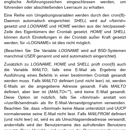
englische Anführungszeichen eingeschlossen werden, um
führenden oder abschließenden Leerraum zu erhalten.
Eine Reihe von Umgebungsvariablen werden durch den
cron(8)
-
Daemon automatisch eingerichtet.
SHELL
wird auf »/bin/sh«
gesetzt und
LOGNAME
und
HOME
werden aus der /etc/passwd-
Zeile des Eigentümers der Crontab gesetzt.
HOME
und
SHELL
können durch Einstellungen in der Crontab außer Kraft gesetzt
werden; für »LOGNAME« ist dies nicht möglich.
(Beachten Sie: Die Variable
LOGNAME
wird auf BSD-Systemen
manchmal
USER
genannt und wird automatisch eingerichtet).
Zusätzlich zu
LOGNAME
,
HOME
und
SHELL
prüft
cron(8)
auch
die Variable
MAILTO
, falls eine E-Mail als Ergebnis der
Ausführung eines Befehls in einer bestimmten Crontab gesandt
werden muss. Falls
MAILTO
definiert (und nicht leer) ist, werden
E-Mails an die angegebene Adresse gesandt. Falls
MAILTO
definiert, aber leer ist (
MAILTO=""
), wird keine E-Mail gesandt.
Diese Option ist nützlich, falls Sie »/bin/mail« anstatt von
»/usr/lib/sendmail« als Ihr E-Mail-Versandprogramm verwenden.
Beachten Sie, dass »/bin/mail« keine Aliase unterstützt und UUCP
normalerweise seine E-Mail nicht liest. Falls
MAILFROM
definiert
(und nicht leer) ist, wird es als Umschlagsendeadresse verwandt,
andernfalls wird der Benutzername des aufrufenden Benutzers