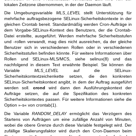
lokalen Zeitzone übernommen, in der der Daemon läuft.
Die Umgebungsvariable
MLS_LEVEL
stellt Unterstützung für
mehrfache auftragsbezogene SELinux-Sicherheitskontexte in der
gleichen Crontab bereit. Standardmäßig werden Cron-Aufträge in
dem Vorgabe-SELinux-Kontext des Benutzers, der die Crontab-
Datei erstellte, ausgeführt. Werden mehrfache Sicherheitsstufen
und -rollen verwandt, mag dies nicht ausreichen, da der gleiche
Benutzer sich in verschiedenen Rollen oder in verschiedenen
Sicherheitsstufen befinden könnte. Für weitere Informationen über
Rollen und SELinux-MLS/MCS, siehe
selinux(8)
und das
nachfolgend in diesem Text erwähnte Beispiel. Sie können die
Variable
MLS_LEVEL
auf die SELinux-
Sicherheitskontextzeichenkette setzen, die den konkreten
SELinux-Sicherheitskontext angibt, in dem der Auftrag ausgeführt
werden soll.
crond
wird dann den Ausführungskontext der
Aufträge setzen, die auf die Spezifikation des konkreten
Sicherheitskontextes passen. Für weitere Informationen siehe die
Option »-s« von
crontab(1)
.
Die Variable
RANDOM_DELAY
ermöglicht das Verzögern des
Startens von Aufträgen um eine zufällige Anzahl von Minuten,
wobei die obere Grenze durch diese Variable festgelegt wird. Der
zufällige Skalierungsfaktor wird durch den Cron-Daemon beim