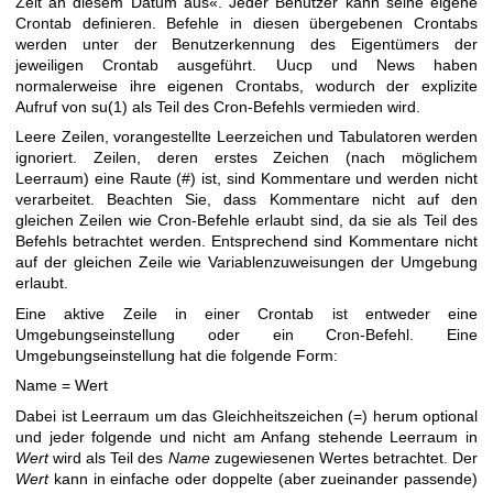
Zeit an diesem Datum aus«. Jeder Benutzer kann seine eigene
Crontab definieren. Befehle in diesen übergebenen Crontabs
werden unter der Benutzerkennung des Eigentümers der
jeweiligen Crontab ausgeführt. Uucp und News haben
normalerweise ihre eigenen Crontabs, wodurch der explizite
Aufruf von
su(1)
als Teil des Cron-Befehls vermieden wird.
Leere Zeilen, vorangestellte Leerzeichen und Tabulatoren werden
ignoriert. Zeilen, deren erstes Zeichen (nach möglichem
Leerraum) eine Raute (#) ist, sind Kommentare und werden nicht
verarbeitet. Beachten Sie, dass Kommentare nicht auf den
gleichen Zeilen wie Cron-Befehle erlaubt sind, da sie als Teil des
Befehls betrachtet werden. Entsprechend sind Kommentare nicht
auf der gleichen Zeile wie Variablenzuweisungen der Umgebung
erlaubt.
Eine aktive Zeile in einer Crontab ist entweder eine
Umgebungseinstellung oder ein Cron-Befehl. Eine
Umgebungseinstellung hat die folgende Form:
Name = Wert
Dabei ist Leerraum um das Gleichheitszeichen (=) herum optional
und jeder folgende und nicht am Anfang stehende Leerraum in
Wert
wird als Teil des
Name
zugewiesenen Wertes betrachtet. Der
Wert
kann in einfache oder doppelte (aber zueinander passende)