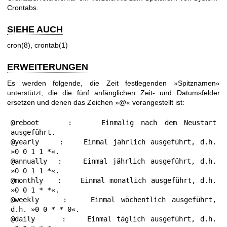
Crontabs.
SIEHE AUCH
cron(8)
,
crontab(1)
ERWEITERUNGEN
Es werden folgende, die Zeit festlegenden »Spitznamen«
unterstützt, die die fünf anfänglichen Zeit- und Datumsfelder
ersetzen und denen das Zeichen »@« vorangestellt ist:
@reboot    :    Einmalig nach dem Neustart 
ausgeführt.

@yearly    :    Einmal jährlich ausgeführt, d.h.    
»0 0 1 1 *«.

@annually  :    Einmal jährlich ausgeführt, d.h.    
»0 0 1 1 *«.

@monthly   :    Einmal monatlich ausgeführt, d.h.   
»0 0 1 * *«.

@weekly    :    Einmal wöchentlich ausgeführt, 
d.h. »0 0 * * 0«.

@daily     :    Einmal täglich ausgeführt, d.h.     