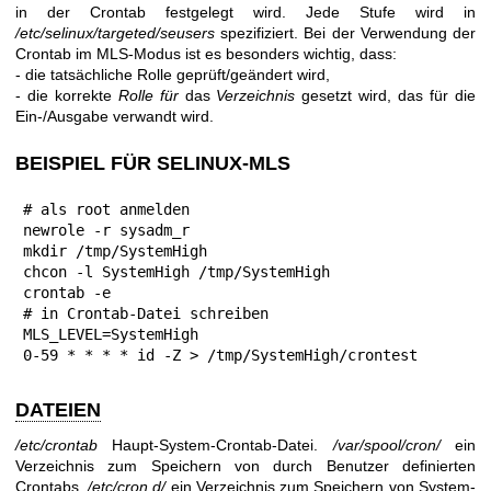
in der Crontab festgelegt wird. Jede Stufe wird in
/etc/selinux/targeted/seusers
spezifiziert. Bei der Verwendung der
Crontab im MLS-Modus ist es besonders wichtig, dass:
- die tatsächliche Rolle geprüft/geändert wird,
- die korrekte
Rolle für
das
Verzeichnis
gesetzt wird, das für die
Ein-/Ausgabe verwandt wird.
BEISPIEL FÜR SELINUX-MLS
# als root anmelden

newrole -r sysadm_r

mkdir /tmp/SystemHigh

chcon -l SystemHigh /tmp/SystemHigh

crontab -e

# in Crontab-Datei schreiben

MLS_LEVEL=SystemHigh

0-59 * * * * id -Z > /tmp/SystemHigh/crontest
DATEIEN
/etc/crontab
Haupt-System-Crontab-Datei.
/var/spool/cron/
ein
Verzeichnis zum Speichern von durch Benutzer definierten
Crontabs.
/etc/cron.d/
ein Verzeichnis zum Speichern von System-