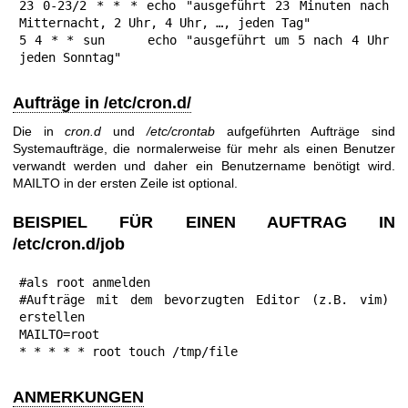
23 0-23/2 * * * echo "ausgeführt 23 Minuten nach 
Mitternacht, 2 Uhr, 4 Uhr, …, jeden Tag"

5 4 * * sun     echo "ausgeführt um 5 nach 4 Uhr 
jeden Sonntag"
Aufträge in /etc/cron.d/
Die in
cron.d
und
/etc/crontab
aufgeführten Aufträge sind
Systemaufträge, die normalerweise für mehr als einen Benutzer
verwandt werden und daher ein Benutzername benötigt wird.
MAILTO in der ersten Zeile ist optional.
BEISPIEL FÜR EINEN AUFTRAG IN
/etc/cron.d/job
#als root anmelden

#Aufträge mit dem bevorzugten Editor (z.B. vim) 
erstellen

MAILTO=root

* * * * * root touch /tmp/file
ANMERKUNGEN