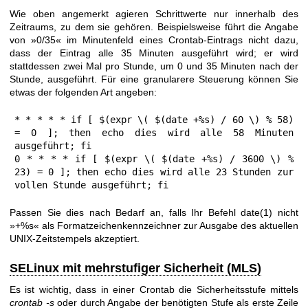
Wie oben angemerkt agieren Schrittwerte nur innerhalb des
Zeitraums, zu dem sie gehören. Beispielsweise führt die Angabe
von »0/35« im Minutenfeld eines Crontab-Eintrags nicht dazu,
dass der Eintrag alle 35 Minuten ausgeführt wird; er wird
stattdessen zwei Mal pro Stunde, um 0 und 35 Minuten nach der
Stunde, ausgeführt. Für eine granularere Steuerung können Sie
etwas der folgenden Art angeben:
* * * * * if [ $(expr \( $(date +%s) / 60 \) % 58) 
= 0 ]; then echo dies wird alle 58 Minuten 
ausgeführt; fi

0 * * * * if [ $(expr \( $(date +%s) / 3600 \) % 
23) = 0 ]; then echo dies wird alle 23 Stunden zur 
vollen Stunde ausgeführt; fi
Passen Sie dies nach Bedarf an, falls Ihr Befehl
date(1)
nicht
»+%s« als Formatzeichenkennzeichner zur Ausgabe des aktuellen
UNIX-Zeitstempels akzeptiert.
SELinux mit mehrstufiger Sicherheit (MLS)
Es ist wichtig, dass in einer Crontab die Sicherheitsstufe mittels
crontab -s
oder durch Angabe der benötigten Stufe als erste Zeile