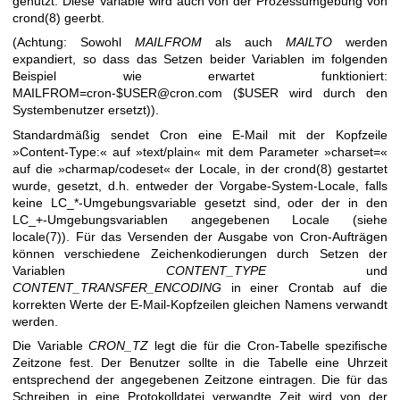
genutzt. Diese Variable wird auch von der Prozessumgebung von
crond(8)
geerbt.
(Achtung: Sowohl
MAILFROM
als auch
MAILTO
werden
expandiert, so dass das Setzen beider Variablen im folgenden
Beispiel wie erwartet funktioniert:
MAILFROM=cron-$USER@cron.com ($USER wird durch den
Systembenutzer ersetzt)).
Standardmäßig sendet Cron eine E-Mail mit der Kopfzeile
»Content-Type:« auf »text/plain« mit dem Parameter »charset=«
auf die »charmap/codeset« der Locale, in der
crond(8)
gestartet
wurde, gesetzt, d.h. entweder der Vorgabe-System-Locale, falls
keine LC_*-Umgebungsvariable gesetzt sind, oder der in den
LC_+-Umgebungsvariablen angegebenen Locale (siehe
locale(7)
). Für das Versenden der Ausgabe von Cron-Aufträgen
können verschiedene Zeichenkodierungen durch Setzen der
Variablen
CONTENT_TYPE
und
CONTENT_TRANSFER_ENCODING
in einer Crontab auf die
korrekten Werte der E-Mail-Kopfzeilen gleichen Namens verwandt
werden.
Die Variable
CRON_TZ
legt die für die Cron-Tabelle spezifische
Zeitzone fest. Der Benutzer sollte in die Tabelle eine Uhrzeit
entsprechend der angegebenen Zeitzone eintragen. Die für das
Schreiben in eine Protokolldatei verwandte Zeit wird von der