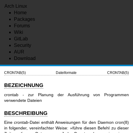
Arch Linux
Home
Packages
Forums
Wiki
GitLab
Security
AUR
Download
CRONTAB(5)
Dateiformate
CRONTAB(5)
BEZEICHNUNG
crontab - zur Planung der Ausführung von Programmen
verwendete Dateien
BESCHREIBUNG
Eine
crontab
-Datei enthält Anweisungen für den Daemon
cron(8)
in folgender, vereinfachter Weise: »führe diesen Befehl zu dieser