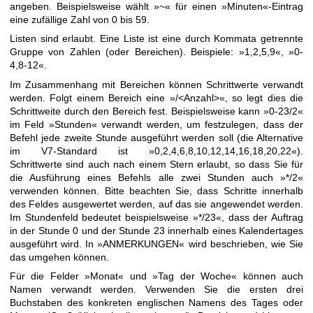
angeben. Beispielsweise wählt »~« für einen »Minuten«-Eintrag
eine zufällige Zahl von 0 bis 59.
Listen sind erlaubt. Eine Liste ist eine durch Kommata getrennte
Gruppe von Zahlen (oder Bereichen). Beispiele: »1,2,5,9«, »0-
4,8-12«.
Im Zusammenhang mit Bereichen können Schrittwerte verwandt
werden. Folgt einem Bereich eine »/<Anzahl>«, so legt dies die
Schrittweite durch den Bereich fest. Beispielsweise kann »0-23/2«
im Feld »Stunden« verwandt werden, um festzulegen, dass der
Befehl jede zweite Stunde ausgeführt werden soll (die Alternative
im V7-Standard ist »0,2,4,6,8,10,12,14,16,18,20,22«).
Schrittwerte sind auch nach einem Stern erlaubt, so dass Sie für
die Ausführung eines Befehls alle zwei Stunden auch »*/2«
verwenden können. Bitte beachten Sie, dass Schritte innerhalb
des Feldes ausgewertet werden, auf das sie angewendet werden.
Im Stundenfeld bedeutet beispielsweise »*/23«, dass der Auftrag
in der Stunde 0 und der Stunde 23 innerhalb eines Kalendertages
ausgeführt wird. In »ANMERKUNGEN« wird beschrieben, wie Sie
das umgehen können.
Für die Felder »Monat« und »Tag der Woche« können auch
Namen verwandt werden. Verwenden Sie die ersten drei
Buchstaben des konkreten englischen Namens des Tages oder