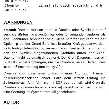
»0 0 * * *«.

@hourly    :    Einmal stündlich ausgeführt, d.h.   
»0 * * * *«.
WARNUNGEN
crontab
-Dateien müssen normale Dateien oder Symlinks darauf
sein, sie dürfen nicht ausführbar oder für jemanden anderes als
den Eigentümer schreibbar sein. Diese Anforderung kann mit der
Option
-p
auf der Crond-Befehlszeile außer Kraft gesetzt werden.
Falls Inotify-Unterstützung verwandt wird, werden Änderungen in
den per Symlink eingebundenen Crontabs durch den Cron-
Daemon nicht automatisch bemerkt. Der Cron-Daemon muss ein
SIGHUP-Signal empfangen, um die Crontabs neu zu laden. Dies
ist eine Einschränkung des Inotify-APIs.
Cron verlangt, dass jeder Eintrag in einer Crontab mit einem
Zeilenumbruchzeichen endet. Falls dem letzten Eintrag ein
Zeilenumbruch fehlt (d.h. sie mit EOF beendet ist), wird Cron die
Crontab als (zumindestens teilweise) defekt betrachten. Es wird
eine Warnung ins Systemprotokoll geschrieben.
AUTOR