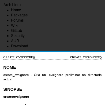
Arch Linux
Home
Packages
Forums
Wiki
GitLab
Security
AUR
Download
CREATE_CVSIGNORE()
CREATE_CVSIGNORE()
NOME
create_cvsignore - Cria un .cvsignore preliminar no directorio
actual
SINOPSE
createcvsignore