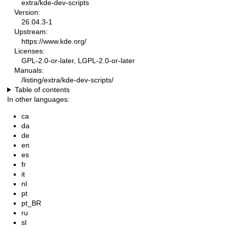
extra/kde-dev-scripts
Version:
26.04.3-1
Upstream:
https://www.kde.org/
Licenses:
GPL-2.0-or-later, LGPL-2.0-or-later
Manuals:
/listing/extra/kde-dev-scripts/
Table of contents
In other languages:
ca
da
de
en
es
fr
it
nl
pt
pt_BR
ru
sl