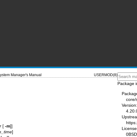
ystem Manager's Manual
USERMOD(8)
Package i
Packag
core
Version
4.20.
Upstre
https
r
[
-m
]]
License
ve_time
]
0BSD