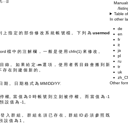
p
[,...]]
Manual
/list
Table o
In other 
de
列 上 指 定 的 部 份 修 改 系 統 帳 號 檔 。 下 列 為
usermod
en
fr
it
ja
word 檔 中 的 注 解 欄 ， 一 般 是 使 用
chfn(1)
來 修 改 。
pl
ru
 目 錄 。 如 果 給 定
-m
選 項 ， 使 用 者 舊 目 錄 會 搬 到 新
tr
不 存 在 則 建 個 新 的 。
uk
zh_C
Other for
 日 期 。 日 期 格 式 為
MM/DD/YY
.
停 權。當 值 為 0 時 帳 號 則 立 刻 被 停 權 。 而 當 值 為 -1
預 設 值 為 -1。
 登 入 群 組 。 群 組 名 須 已 存 在 。群 組 ID 必 須 參 照 既
預 設 值 為 1 。