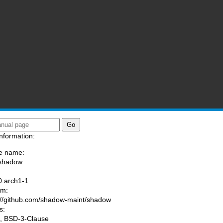
nformation:
e name:
/shadow
:
0.arch1-1
am:
://github.com/shadow-maint/shadow
s:
, BSD-3-Clause