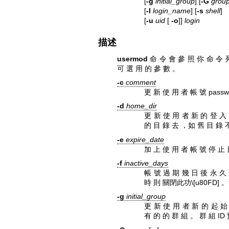
[
-g
initial_group
] [
-G
grou
[
-l
login_name
] [
-s
shell
]
[
-u
uid
[
-o
]]
login
描述
usermod
命 令 會 參 照 你 命 令 
可 選 用 的 參 數 。
-c
comment
更 新 使 用 者 帳 號 pass
-d
home_dir
更 新 使 用 者 新 的 登 入
的 目 錄 去 ，如 舊 目 錄 
-e
expire_date
加 上 使 用 者 帳 號 停 止
-f
inactive_days
帳 號 過 期 幾 日 後 永 久 
時 則 關閉此功\[u80FD] 。
-g
initial_group
更 新 使 用 者 新 的 起 始
有 的 的 群 組 。 群 組 ID 