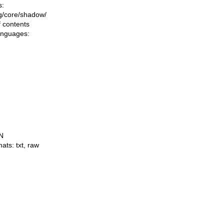
s:
ing/core/shadow/
f contents
languages:
N
mats:
txt
,
raw