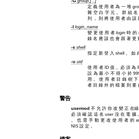
-G
group,[...]
定 義 使 用 者 為 一 堆 gro
雜 空 白 字 元 。 群 組 名 
列 ， 則 將 使 用 者 由 該 
-l
login_name
變 更 使 用 者
login
時 的 
錄 名 應 該 也 會 跟 著 更 
-s
shell
指 定 新 登 入 shell 。 如
-u
uid
使 用 者 ID 值 。必 須 為 
設 為 最 小 不 得 小 於 99
用 。 使 用 者 目 錄 樹 下 
者 目 錄 外 的 檔 案 則 要 
警告
usermod
不 允 許 你 改 變 正 在線 上
必 須 確 認 這 名 user 沒 在 電 腦 
。 也 需 手 動 更 改 使 用 者 的 at 
NIS 設 定 。