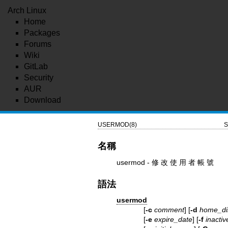
Arch Linux
Home
Packages
Forums
Wiki
GitLab
Security
AUR
Download
USERMOD(8)
S
名稱
usermod - 修 改 使 用 者 帳 號
語法
usermod
[
-c
comment
] [
-d
home_di
[
-e
expire_date
] [
-f
inacti