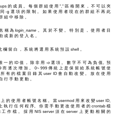
ups 的 成 員 。 每 個 群 組 使 用 "," 區 格 開 來 ， 不 可 以 夾
同 -g 選 項 的 限 制 。 如 果 使 用 者 現 在 的 群 組 不 再 此
群 組 中 移 除 。
名 稱 為
login_name
。 其 於 不 變 。 特 別 是 ， 使 用 者 目
動 成 新 的 登 入 名 。
 此 欄 留 白 ， 系 統 將 選 用 系 統 預 設 shell 。
唯 一 的 ID 值 ， 除 非 用
-o
選 項 。 數 字 不 可 為 負 值。預
9 而 逐 次 增 加 。 0~ 999 傳 統 上 是 保 留 給 系 統 帳 號 使
所 有 的 檔 案 目 錄 其 user ID 會 自 動 改 變 。 放 在 使 用
自 行 手 動 更 動 。
 的 使 用 者 帳 號 名 稱 。 當 usermod 用 來 改 變 user ID,
上 執 行 任 何 程 序。 你 需 手 動 更 改 使 用 者 的 crontab 檔
工 作 檔 。 採 用 NIS server 須 在 server 上 更 動 相 關 的