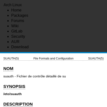
Arch Linux
Home
Packages
Forums
Wiki
GitLab
Security
AUR
Download
SUAUTH(5)
File Formats and Configuration
SUAUTH(5)
NOM
suauth - Fichier de contrôle détaillé de su
SYNOPSIS
/etc/suauth
DESCRIPTION