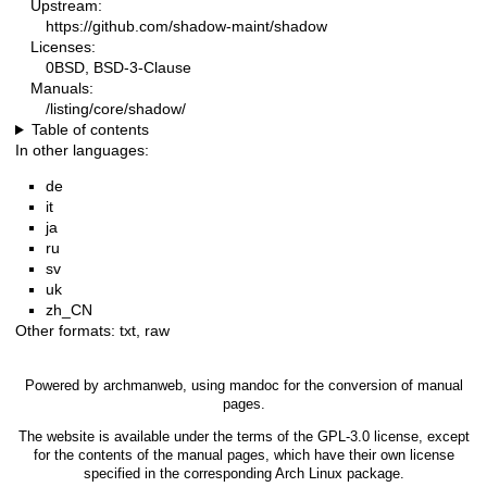
Upstream:
https://github.com/shadow-maint/shadow
Licenses:
0BSD, BSD-3-Clause
Manuals:
/listing/core/shadow/
Table of contents
In other languages:
de
it
ja
ru
sv
uk
zh_CN
Other formats:
txt
,
raw
Powered by
archmanweb
, using
mandoc
for the conversion of manual
pages.
The website is available under the terms of the
GPL-3.0
license, except
for the contents of the manual pages, which have their own license
specified in the corresponding Arch Linux package.