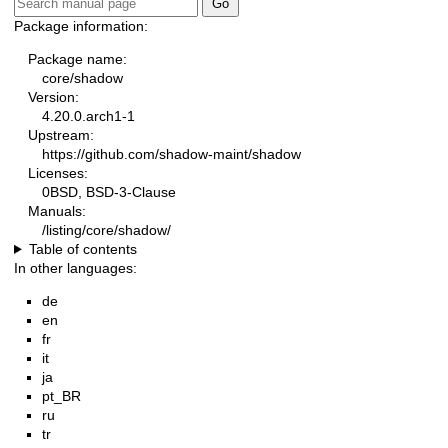
Package information:
Package name:
core/shadow
Version:
4.20.0.arch1-1
Upstream:
https://github.com/shadow-maint/shadow
Licenses:
0BSD, BSD-3-Clause
Manuals:
/listing/core/shadow/
Table of contents
In other languages:
de
en
fr
it
ja
pt_BR
ru
tr