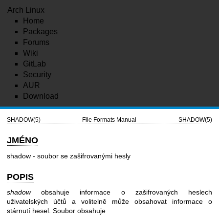
Arch Linux
Home
Packages
Forums
Wiki
GitLab
Security
AUR
Download
SHADOW(5)
File Formats Manual
SHADOW(5)
JMÉNO
shadow - soubor se zašifrovanými hesly
POPIS
shadow
obsahuje informace o zašifrovaných heslech
uživatelských účtů a volitelně může obsahovat informace o
stárnutí hesel. Soubor obsahuje