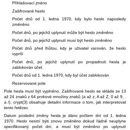
Přihlašovací jméno
Zašifrované heslo
Počet dnů od 1. ledna 1970, kdy bylo heslo naposledy
změněno
Počet dnů, po jejichž uplynutí může být heslo změněno
Počet dnů, po jejichž uplynutí musí být heslo změněno
Počet dnů před lhůtou, kdy je uživatel varován, že heslo
vyprší
Počet dnů, po jejichž uplynutí po propadnutí hesla je
zablokován účet.
Počet dnů od 1. ledna 1970, kdy byl účet zablokován
Rezervované pole
Pole hesla musí být vyplněno. Zašifrované heslo se skládá ze 13
až 24 znaků z 64 prvkové množiny znaků (a až z, A až Z, 0 až 9, .
a /).
crypt(3)
obsahuje detailní informace o tom, jak interpretovat
tento řetězec.
Datum poslední změny hesla je dáno počtem dní od 1. ledna
1970. Heslo nesmí býti znovu změněno dokud řádně neuplyne
specifikovaný počet dní, a musí být změněno po uplynutí