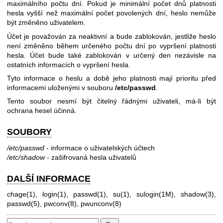
maximálního počtu dní. Pokud je minimální počet dnů platnosti
hesla vyšší než maximální počet povolených dní, heslo nemůže
být změněno uživatelem.
Účet je považován za neaktivní a bude zablokován, jestliže heslo
není změněno během určeného počtu dní po vypršení platnosti
hesla. Účet bude také zablokován v určený den nezávisle na
ostatních informacích o vypršení hesla.
Tyto informace o heslu a době jeho platnosti mají prioritu před
informacemi uloženými v souboru
/etc/passwd
.
Tento soubor nesmí být čitelný řádnými uživateli, má-li být
ochrana hesel účinná.
SOUBORY
/etc/passwd
- informace o uživatelských účtech
/etc/shadow
- zašifrovaná hesla uživatelů
DALŠÍ INFORMACE
chage(1), login(1), passwd(1), su(1), sulogin(1M), shadow(3),
passwd(5), pwconv(8), pwunconv(8)