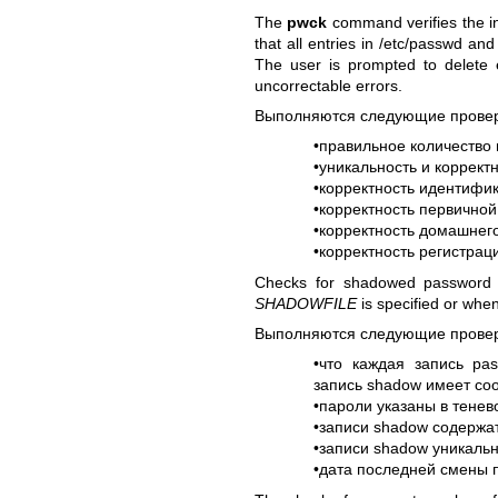
The
pwck
command verifies the int
that all entries in /etc/passwd an
The user is prompted to delete 
uncorrectable errors.
Выполняются следующие провер
•правильное количество
•уникальность и коррект
•корректность идентифи
•корректность первичной
•корректность домашнего
•корректность регистрац
Checks for shadowed password i
SHADOWFILE
is specified or whe
Выполняются следующие провер
•что каждая запись pa
запись shadow имеет со
•пароли указаны в тене
•записи shadow содержа
•записи shadow уникаль
•дата последней смены 