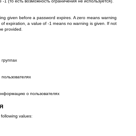
 -1 (то есть возможность ограничения не используется).
ng given before a password expires. A zero means warning
 of expiration, a value of -1 means no warning is given. If not
 be provided.
 группах
 пользователях
нформацию о пользователях
Я
following values: