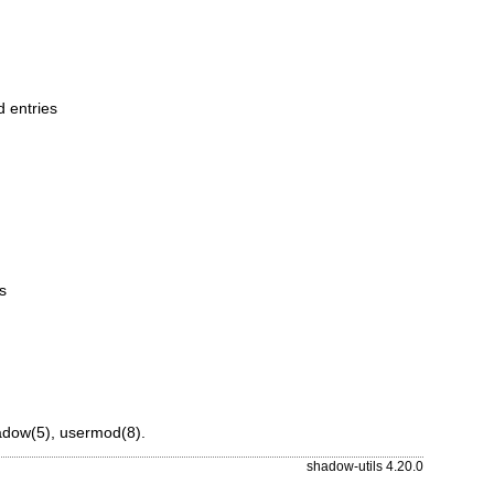
 entries
s
adow(5)
,
usermod(8)
.
shadow-utils 4.20.0