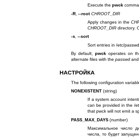
Execute the
pwck
comman
-R
,
--root
CHROOT_DIR
Apply changes in the
CH
CHROOT_DIR
directory. 
-s
,
--sort
Sort entries in /etc/pass
By default,
pwck
operates on the
alternate files with the
passwd
an
НАСТРОЙКА
The following configuration variable
NONEXISTENT
(string)
If a system account intent
can be provided in the /et
that pwck will not emit a s
PASS_MAX_DAYS
(number)
Максимальное число дн
числа, то будет запуще