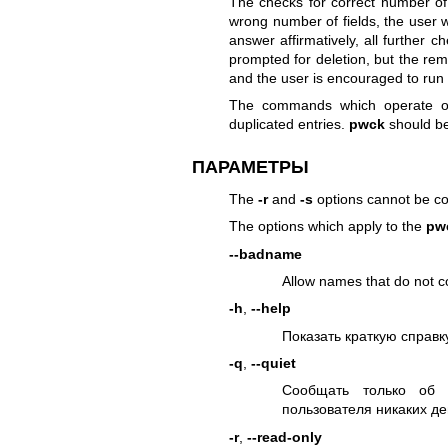
The checks for correct number of 
wrong number of fields, the user wi
answer affirmatively, all further 
prompted for deletion, but the rema
and the user is encouraged to run
The commands which operate on 
duplicated entries.
pwck
should be
ПАРАМЕТРЫ
The
-r
and
-s
options cannot be c
The options which apply to the
pw
--badname
Allow names that do not c
-h
,
--help
Показать краткую справку
-q
,
--quiet
Сообщать только об 
пользователя никаких де
-r
,
--read-only