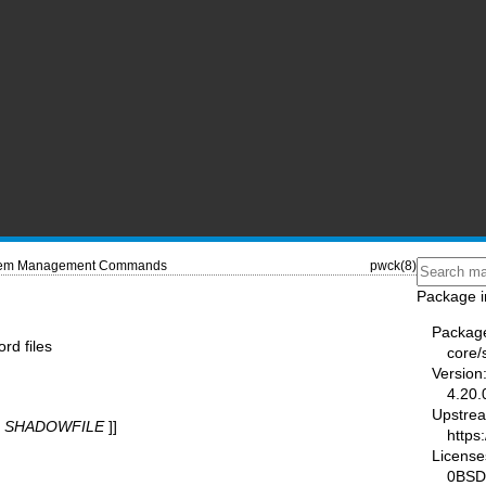
tem Management Commands
pwck(8)
Package i
Packag
ord files
core
Version
4.20.
Upstre
[
SHADOWFILE
]]
https
License
0BSD