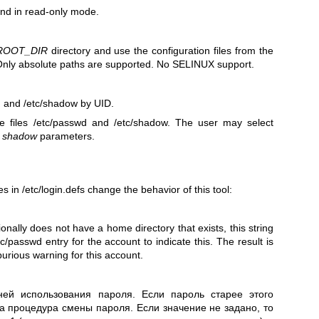
d in read-only mode.
ROOT_DIR
directory and use the configuration files from the
Only absolute paths are supported. No SELINUX support.
wd and /etc/shadow by UID.
 files /etc/passwd and /etc/shadow. The user may select
d
shadow
parameters.
s in /etc/login.defs change the behavior of this tool:
ionally does not have a home directory that exists, this string
c/passwd entry for the account to indicate this. The result is
purious warning for this account.
ей использования пароля. Если пароль старее этого
на процедура смены пароля. Если значение не задано, то