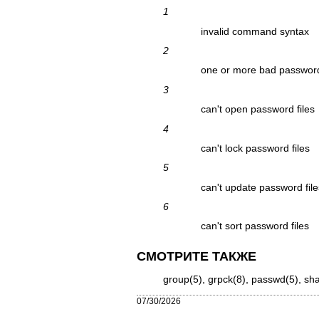
1
invalid command syntax
2
one or more bad password
3
can't open password files
4
can't lock password files
5
can't update password file
6
can't sort password files
СМОТРИТЕ ТАКЖЕ
group(5)
,
grpck(8)
,
passwd(5)
,
sh
07/30/2026