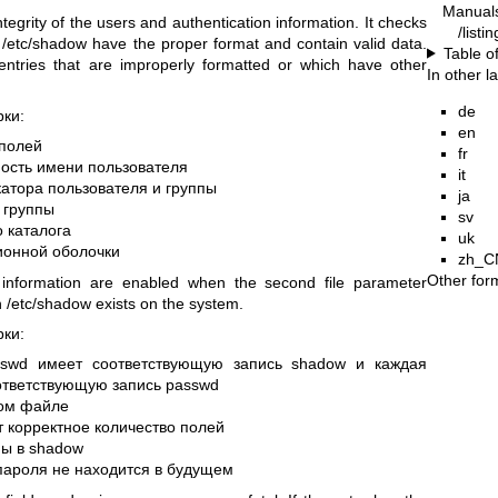
Manual
egrity of the users and authentication information. It checks
/list
d /etc/shadow have the proper format and contain valid data.
Table o
entries that are improperly formatted or which have other
In other 
de
ки:
en
 полей
fr
ность имени пользователя
it
катора пользователя и группы
ja
 группы
sv
 каталога
uk
ионной оболочки
zh_C
Other for
nformation are enabled when the second file parameter
n /etc/shadow exists on the system.
ки:
sswd имеет соответствующую запись shadow и каждая
ответствующую запись passwd
вом файле
т корректное количество полей
ны в shadow
пароля не находится в будущем