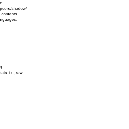
s:
ing/core/shadow/
f contents
languages:
N
mats:
txt
,
raw