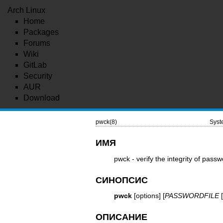
Arch Linux
Home
Packages
Forums
Wiki
GitLab
Security
AUR
Download
pwck(8)
Sys
ИМЯ
pwck - verify the integrity of passw
СИНОПСИС
pwck
[options] [
PASSWORDFILE
ОПИСАНИЕ