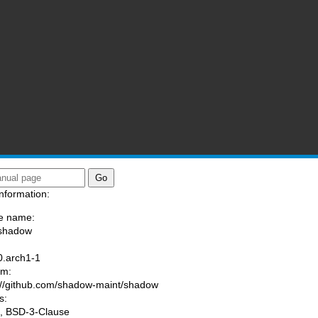
nformation:
e name:
/shadow
:
0.arch1-1
am:
://github.com/shadow-maint/shadow
s:
, BSD-3-Clause