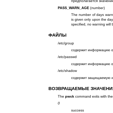
предполагается значение
PASS_WARN_AGE
(number)
The number of days warni
is given only upon the day
specified, no warning will
ФАЙЛЫ
/etc/group
содержит информацию о
/etc/passwd
содержит информацию о
/etc/shadow
содержит защищаемую и
ВОЗВРАЩАЕМЫЕ ЗНАЧЕНИ
The
pwck
command exits with the 
0
success