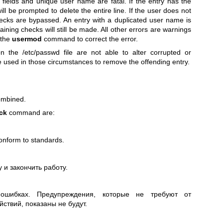
fields and unique user name are fatal. If the entry has the
ll be prompted to delete the entire line. If the user does not
checks are bypassed. An entry with a duplicated user name is
ining checks will still be made. All other errors are warnings
 the
usermod
command to correct the error.
the /etc/passwd file are not able to alter corrupted or
 used in those circumstances to remove the offending entry.
ombined.
ck
command are:
onform to standards.
 и закончить работу.
ошибках. Предупреждения, которые не требуют от
йствий, показаны не будут.