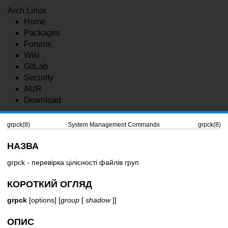
Arch Linux
Home
Packages
Forums
Wiki
GitLab
Security
AUR
Download
grpck(8)
System Management Commands
grpck(8)
НАЗВА
grpck - перевірка цілісності файлів груп
КОРОТКИЙ ОГЛЯД
grpck
[options] [
group
[
shadow
]]
ОПИС