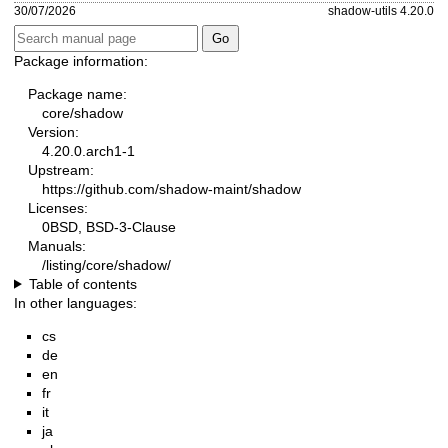
30/07/2026
shadow-utils 4.20.0
Package information:
Package name:
core/shadow
Version:
4.20.0.arch1-1
Upstream:
https://github.com/shadow-maint/shadow
Licenses:
0BSD, BSD-3-Clause
Manuals:
/listing/core/shadow/
Table of contents
In other languages:
cs
de
en
fr
it
ja