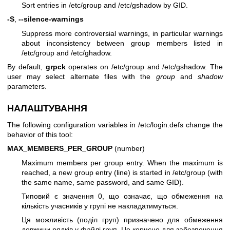
Sort entries in /etc/group and /etc/gshadow by GID.
-S
,
--silence-warnings
Suppress more controversial warnings, in particular warnings
about inconsistency between group members listed in
/etc/group and /etc/ghadow.
By default,
grpck
operates on /etc/group and /etc/gshadow. The
user may select alternate files with the
group
and
shadow
parameters.
НАЛАШТУВАННЯ
The following configuration variables in /etc/login.defs change the
behavior of this tool:
MAX_MEMBERS_PER_GROUP
(number)
Maximum members per group entry. When the maximum is
reached, a new group entry (line) is started in /etc/group (with
the same name, same password, and same GID).
Типовий є значення 0, що означає, що обмеження на
кількість учасників у групі не накладатимуться.
Ця можливість (поділ груп) призначено для обмеження
довжини рядків у файлі груп. Це корисно для забезпечення