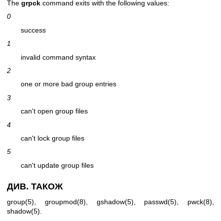
The
grpck
command exits with the following values:
0
success
1
invalid command syntax
2
one or more bad group entries
3
can't open group files
4
can't lock group files
5
can't update group files
ДИВ. ТАКОЖ
group(5)
,
groupmod(8)
,
gshadow(5)
,
passwd(5)
,
pwck(8)
,
shadow(5)
.