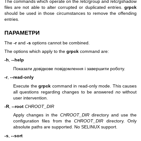
The commands which operate on the /etc/group and /etc/gshadow
files are not able to alter corrupted or duplicated entries.
grpck
should be used in those circumstances to remove the offending
entries.
ПАРАМЕТРИ
The
-r
and
-s
options cannot be combined.
The options which apply to the
grpck
command are:
-h
,
--help
Показати довідкове повідомлення і завершити роботу.
-r
,
--read-only
Execute the
grpck
command in read-only mode. This causes
all questions regarding changes to be answered
no
without
user intervention.
-R
,
--root
CHROOT_DIR
Apply changes in the
CHROOT_DIR
directory and use the
configuration files from the
CHROOT_DIR
directory. Only
absolute paths are supported. No SELINUX support.
-s
,
--sort