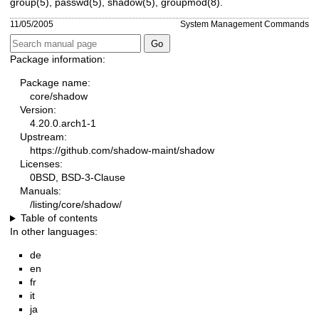
group(5)
,
passwd(5)
,
shadow(5)
,
groupmod(8)
.
11/05/2005
System Management Commands
Package information:
Package name:
core/shadow
Version:
4.20.0.arch1-1
Upstream:
https://github.com/shadow-maint/shadow
Licenses:
0BSD, BSD-3-Clause
Manuals:
/listing/core/shadow/
Table of contents
In other languages:
de
en
fr
it
ja