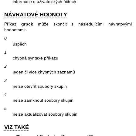
informace o uživatelských účtech
NÁVRATOVÉ HODNOTY
Příkaz
grpck
může skončit s následujícími návratovými
hodnotami:
0
úspěch
1
chybná syntaxe příkazu
2
jeden či více chybných záznamů
3
nelze otevřít soubory skupin
4
nelze zamknout soubory skupin
5
nelze aktualizovat soubory skupin
VIZ TAKÉ