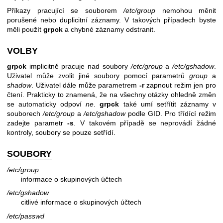
Příkazy pracující se souborem
/etc/group
nemohou měnit
porušené nebo duplicitní záznamy. V takových případech byste
měli použít
grpck
a chybné záznamy odstranit.
VOLBY
grpck
implicitně pracuje nad soubory
/etc/group
a
/etc/gshadow
.
Uživatel může zvolit jiné soubory pomocí parametrů
group
a
shadow
. Uživatel dále může parametrem
-r
zapnout režim jen pro
čtení. Prakticky to znamená, že na všechny otázky ohledně změn
se automaticky odpoví
ne
.
grpck
také umí setřítit záznamy v
souborech
/etc/group
a
/etc/gshadow
podle GID. Pro třídící režim
zadejte parametr
-s
. V takovém případě se neprovádí žádné
kontroly, soubory se pouze setřídí.
SOUBORY
/etc/group
informace o skupinových účtech
/etc/gshadow
citlivé informace o skupinových účtech
/etc/passwd