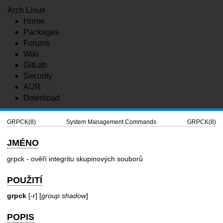
Arch Linux
Home
Packages
Forums
Wiki
GitLab
Security
AUR
Download
GRPCK(8)
System Management Commands
GRPCK(8)
JMÉNO
grpck - ověří integritu skupinových souborů
POUŽITÍ
grpck
[-r] [
group
shadow
]
POPIS