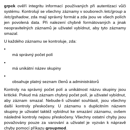
grpck
ověří integritu informací používaných při autentizaci vůči
systému. Kontrolují se všechny záznamy v souborech
/etc/group
a
/etc/gshadow
, zda mají správný formát a zda jsou ve všech polích
jen povolená data. Při nalezení chybně formátovaných a jinak
neopravitelných záznamů je uživatel vybídnut, aby tyto záznamy
smazal.
U každého záznamu se kontroluje, zda:
•
má správný počet polí
•
má unikátní název skupiny
•
obsahuje platný seznam členů a administrátorů
Kontroly na správný počet polí a unikátnost názvu skupiny jsou
kritické. Pokud má záznam chybný počet polí, je uživatel vybídnut,
aby záznam smazal. Nebude-li uživatel souhlasit, jsou všechny
další kontroly přeskočeny. U záznamu s duplicitním názvem
skupiny je uživatel taktéž vybídnut ke smazání záznamu, ovšem
následné kontroly nejsou přeskočeny. Všechny ostatní chyby jsou
považovány pouze za varování a uživatel je vyzván k nápravě
chyby pomocí příkazu
groupmod
.